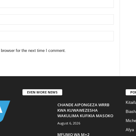
 browser for the next time I comment.
EVEN MORE NEWS
PO
Kitaif
CHANDE AIPONGEZA WRRB
KWA KUWAWEZESHA
Biash
WAKULIMA KUFIKIA MASOKO
Mich
August 6, 2026
Afya
MFUMO WA M+2