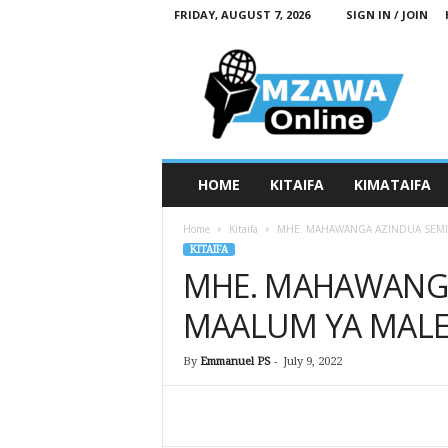
FRIDAY, AUGUST 7, 2026
SIGN IN / JOIN
M
z
a
w
a
O
n
HOME
KITAIFA
KIMATAIFA
l
i
Home
Kitaifa
MHE. MAHAWANGA AZINDUA SEMI
n
KITAIFA
e
MHE. MAHAWANGA
MAALUM YA MALE
By
Emmanuel PS
-
July 9, 2022