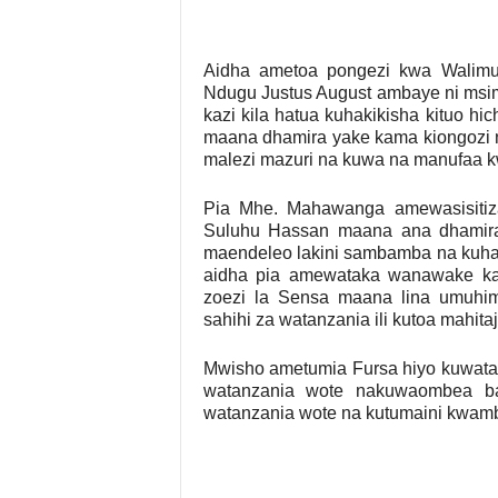
Aidha ametoa pongezi kwa Walimu
Ndugu Justus August ambaye ni msim
kazi kila hatua kuhakikisha kituo h
maana dhamira yake kama kiongozi n
malezi mazuri na kuwa na manufaa k
Pia Mhe. Mahawanga amewasisiti
Suluhu Hassan maana ana dhamira
maendeleo lakini sambamba na kuhak
aidha pia amewataka wanawake ka
zoezi la Sensa maana lina umuhimu
sahihi za watanzania ili kutoa mahit
Mwisho ametumia Fursa hiyo kuwatak
watanzania wote nakuwaombea b
watanzania wote na kutumaini kwamb