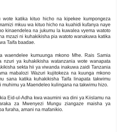
 wote katika kituo hicho na kipekee kumpongeza
amizi mkuu wa kituo hicho na kuahidi kufanya naye
icho kinaendelea na jukumu la kuwalea vyema watoto
a mzazi ni kuhakikisha pia watoto wanakuwa katika
wa Taifa baadae.
za waendelee kumuunga mkono Mhe. Rais Samia
 nzuri ya kuhakikisha watanzania wote wanapata
ikisha sekta hii ya viwanda inakuwa zaidi Tanzania
ma mabalozi Wazuri kujitokeza na kuunga mkono
 sana katika kuhakikisha Taifa linapata takwimu
aji muhimu ya Maendeleo kulingana na takwimu hizo.
ia Eid-ul-Adha kwa waumini wa dini ya Kiislamu na
araka za Mwenyezi Mungu ziangaze maisha ya
a furaha, amani na mafanikio.