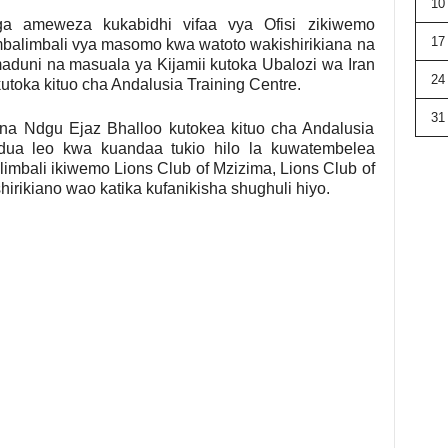
10
a ameweza kukabidhi vifaa vya Ofisi zikiwemo
17
 mbalimbali vya masomo kwa watoto wakishirikiana na
aduni na masuala ya Kijamii kutoka Ubalozi wa Iran
24
utoka kituo cha Andalusia Training Centre.
31
 Ndgu Ejaz Bhalloo kutokea kituo cha Andalusia
dua leo kwa kuandaa tukio hilo la kuwatembelea
limbali ikiwemo Lions Club of Mzizima, Lions Club of
rikiano wao katika kufanikisha shughuli hiyo.