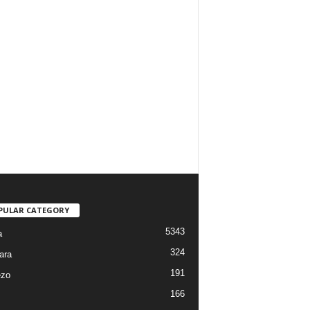
PULAR CATEGORY
5343
a
324
ara
191
ezo
166