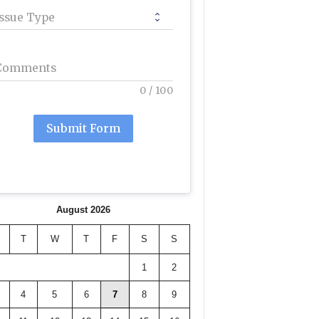
Issue Type
Comments
0
/
100
Submit Form
August 2026
T
W
T
F
S
S
1
2
4
5
6
7
8
9