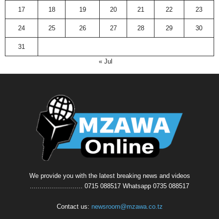
17
18
19
20
21
22
23
24
25
26
27
28
29
30
31
« Jul
We provide you with the latest breaking news and videos
........................... 0715 088517 Whatsapp 0735 088517
Contact us:
newsroom@mzawa.co.tz