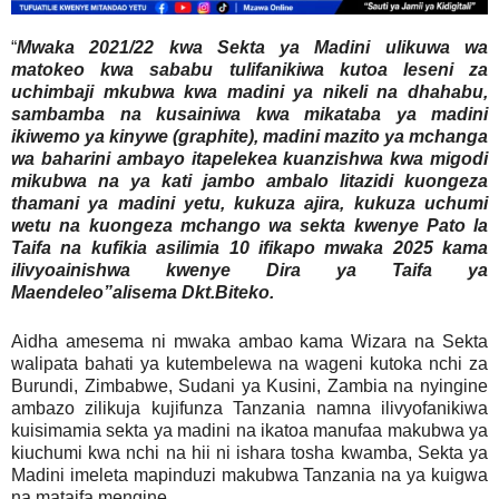
“
Mwaka 2021/22 kwa Sekta ya Madini ulikuwa wa
matokeo kwa sababu tulifanikiwa kutoa leseni za
uchimbaji mkubwa kwa madini ya nikeli na dhahabu,
sambamba na kusainiwa kwa mikataba ya madini
ikiwemo ya kinywe (graphite), madini mazito ya mchanga
wa baharini ambayo itapelekea kuanzishwa kwa migodi
mikubwa na ya kati jambo ambalo litazidi kuongeza
thamani ya madini yetu, kukuza ajira, kukuza uchumi
wetu na kuongeza mchango wa sekta kwenye Pato la
Taifa na kufikia asilimia 10 ifikapo mwaka 2025 kama
ilivyoainishwa kwenye Dira ya Taifa ya
Maendeleo”alisema Dkt.Biteko.
Aidha amesema ni mwaka ambao kama Wizara na Sekta
walipata bahati ya kutembelewa na wageni kutoka nchi za
Burundi, Zimbabwe, Sudani ya Kusini, Zambia na nyingine
ambazo zilikuja kujifunza Tanzania namna ilivyofanikiwa
kuisimamia sekta ya madini na ikatoa manufaa makubwa ya
kiuchumi kwa nchi na hii ni ishara tosha kwamba, Sekta ya
Madini imeleta mapinduzi makubwa Tanzania na ya kuigwa
na mataifa mengine.