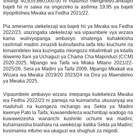
shilingi 40,835,660,000.00 ni matumizi mengineyo.ambapo
bajeti hii ni sawa na ongezeko la asilimia 19.95 ya bajeti
iliyopitishwa Mwaka wa Fedha 2021/22.
Pia amesema utekelezaji wa bajeti hii ya Mwaka wa Fedha
2022/23, utazingatia utekelezaji wa vipaumbele vya wizara
kama walivyopanga ambavyo vinalenga kuhakikisha
rasilimali madini zinazidi kulinufaisha taifa letu kiuchumi na
kimaendeleo kwa kuzingatia miongozo mbalimbali ya kitaifa
ikiwemo Ilani ya Uchaguzi ya Chama Cha Mapinduzi (CCM)
2020-2025, Mpango wa Taifa wa Miaka Mitano 2021/22-
2025/26, Sera ya Madini ya Taifa 2009, Mpango Mkakati wa
Wizara wa Mwaka 2019/20 2023/24 na Dira ya Maendeleo
ya Mwaka 2025.
Vipaumbele ambavyo wizara imepanga kutekeleza Mwaka
wa Fedha 2022/23 ni pamoja na kuimarisha ukusanyaji wa
maduhuli na kuongeza mchango wa Sekta ya Madini
kwenye Pato la Taifa; kuwaendeleza wachimbaji wadogo na
kuwawezesha wananchi kushiriki uchumi wa madini;
kuhamasisha biashara na uwekezaji katika Sekta ya Madini;
kusimamia mfumo wa ukaguzi wa shughuli za migodi.