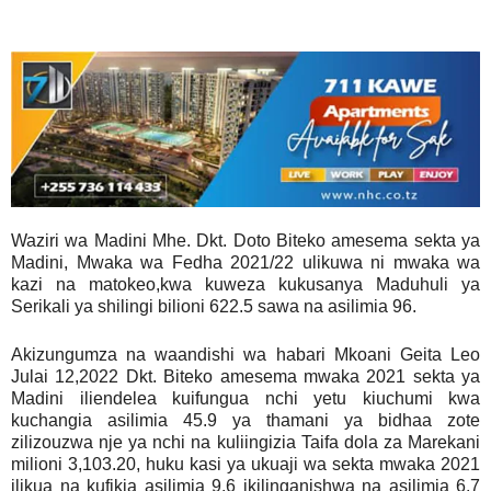
Waziri wa Madini Mhe. Dkt. Doto Biteko amesema sekta ya
Madini, Mwaka wa Fedha 2021/22 ulikuwa ni mwaka wa
kazi na matokeo,kwa kuweza kukusanya Maduhuli ya
Serikali ya shilingi bilioni 622.5 sawa na asilimia 96.
Akizungumza na waandishi wa habari Mkoani Geita Leo
Julai 12,2022 Dkt. Biteko amesema mwaka 2021 sekta ya
Madini iliendelea kuifungua nchi yetu kiuchumi kwa
kuchangia asilimia 45.9 ya thamani ya bidhaa zote
zilizouzwa nje ya nchi na kuliingizia Taifa dola za Marekani
milioni 3,103.20, huku kasi ya ukuaji wa sekta mwaka 2021
ilikua na kufikia asilimia 9.6 ikilinganishwa na asilimia 6.7