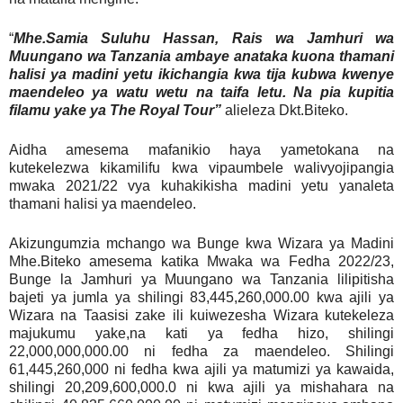
“
Mhe.Samia Suluhu Hassan, Rais wa Jamhuri wa
Muungano wa Tanzania ambaye anataka kuona thamani
halisi ya madini yetu ikichangia kwa tija kubwa kwenye
maendeleo ya watu wetu na taifa letu. Na pia kupitia
filamu yake ya The Royal Tour”
alieleza Dkt.Biteko.
Aidha amesema mafanikio haya yametokana na
kutekelezwa kikamilifu kwa vipaumbele walivyojipangia
mwaka 2021/22 vya kuhakikisha madini yetu yanaleta
thamani halisi ya maendeleo.
Akizungumzia mchango wa Bunge kwa Wizara ya Madini
Mhe.Biteko amesema katika Mwaka wa Fedha 2022/23,
Bunge la Jamhuri ya Muungano wa Tanzania lilipitisha
bajeti ya jumla ya shilingi 83,445,260,000.00 kwa ajili ya
Wizara na Taasisi zake ili kuiwezesha Wizara kutekeleza
majukumu yake,na kati ya fedha hizo, shilingi
22,000,000,000.00 ni fedha za maendeleo. Shilingi
61,445,260,000 ni fedha kwa ajili ya matumizi ya kawaida,
shilingi 20,209,600,000.0 ni kwa ajili ya mishahara na