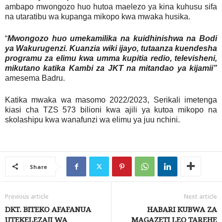
ambapo mwongozo huo hutoa maelezo ya kina kuhusu sifa
na utaratibu wa kupanga mikopo kwa mwaka husika.
“
Mwongozo huo umekamilika na kuidhinishwa na Bodi
ya Wakurugenzi. Kuanzia wiki ijayo, tutaanza kuendesha
programu za elimu kwa umma kupitia redio, televisheni,
mikutano katika Kambi za JKT na mitandao ya kijamii”
amesema Badru.
Katika mwaka wa masomo 2022/2023, Serikali imetenga
kiasi cha TZS 573 bilioni kwa ajili ya kutoa mikopo na
skolashipu kwa wanafunzi wa elimu ya juu nchini.
Share
Previous article
Next article
DKT. BITEKO AFAFANUA
HABARI KUBWA ZA
UTEKELEZAJI WA
MAGAZETI LEO TAREHE