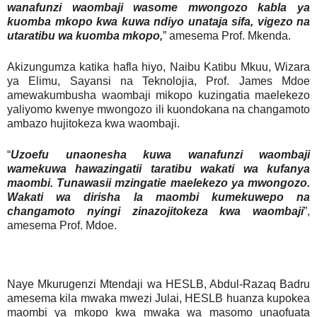
wanafunzi waombaji wasome mwongozo kabla ya
kuomba mkopo kwa kuwa ndiyo unataja sifa, vigezo na
utaratibu wa kuomba mkopo,
” amesema Prof. Mkenda.
Akizungumza katika hafla hiyo, Naibu Katibu Mkuu, Wizara
ya Elimu, Sayansi na Teknolojia, Prof. James Mdoe
amewakumbusha waombaji mikopo kuzingatia maelekezo
yaliyomo kwenye mwongozo ili kuondokana na changamoto
ambazo hujitokeza kwa waombaji.
“
Uzoefu unaonesha kuwa wanafunzi waombaji
wamekuwa hawazingatii taratibu wakati wa kufanya
maombi. Tunawasii mzingatie maelekezo ya mwongozo.
Wakati wa dirisha la maombi kumekuwepo na
changamoto nyingi zinazojitokeza kwa waombaji
”,
amesema Prof. Mdoe.
Naye Mkurugenzi Mtendaji wa HESLB, Abdul-Razaq Badru
amesema kila mwaka mwezi Julai, HESLB huanza kupokea
maombi ya mkopo kwa mwaka wa masomo unaofuata