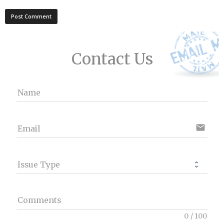
Contact Us
Name
email
Email
Issue Type
Comments
0
/
100