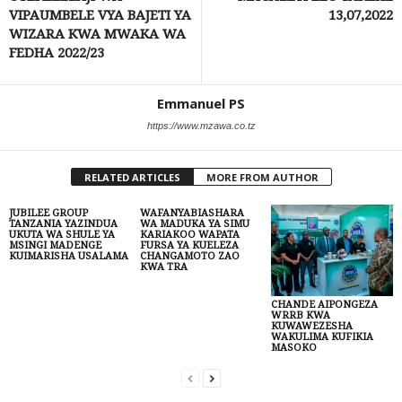
VIPAUMBELE VYA BAJETI YA
13,07,2022
WIZARA KWA MWAKA WA
FEDHA 2022/23
Emmanuel PS
https://www.mzawa.co.tz
RELATED ARTICLES
MORE FROM AUTHOR
JUBILEE GROUP
WAFANYABIASHARA
TANZANIA YAZINDUA
WA MADUKA YA SIMU
UKUTA WA SHULE YA
KARIAKOO WAPATA
MSINGI MADENGE
FURSA YA KUELEZA
KUIMARISHA USALAMA
CHANGAMOTO ZAO
KWA TRA
CHANDE AIPONGEZA
WRRB KWA
KUWAWEZESHA
WAKULIMA KUFIKIA
MASOKO