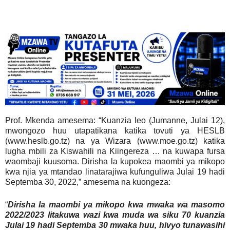
Prof. Mkenda amesema: “Kuanzia leo (Jumanne, Julai 12),
mwongozo huu utapatikana katika tovuti ya HESLB
(www.heslb.go.tz) na ya Wizara (www.moe.go.tz) katika
lugha mbili za Kiswahili na Kiingereza … na kuwapa fursa
waombaji kuusoma. Dirisha la kupokea maombi ya mikopo
kwa njia ya mtandao linatarajiwa kufunguliwa Julai 19 hadi
Septemba 30, 2022,” amesema na kuongeza:
“
Dirisha la maombi ya mikopo kwa mwaka wa masomo
2022/2023 litakuwa wazi kwa muda wa siku 70 kuanzia
Julai 19 hadi Septemba 30 mwaka huu, hivyo tunawasihi