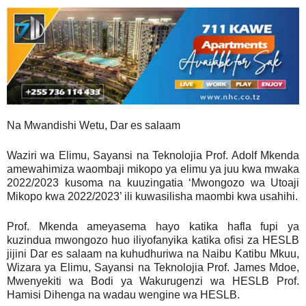
Na Mwandishi Wetu, Dar es salaam
Waziri wa Elimu, Sayansi na Teknolojia Prof. Adolf Mkenda
amewahimiza waombaji mikopo ya elimu ya juu kwa mwaka
2022/2023 kusoma na kuuzingatia ‘Mwongozo wa Utoaji
Mikopo kwa 2022/2023’ ili kuwasilisha maombi kwa usahihi.
Prof. Mkenda ameyasema hayo katika hafla fupi ya
kuzindua mwongozo huo iliyofanyika katika ofisi za HESLB
jijini Dar es salaam na kuhudhuriwa na Naibu Katibu Mkuu,
Wizara ya Elimu, Sayansi na Teknolojia Prof. James Mdoe,
Mwenyekiti wa Bodi ya Wakurugenzi wa HESLB Prof.
Hamisi Dihenga na wadau wengine wa HESLB.