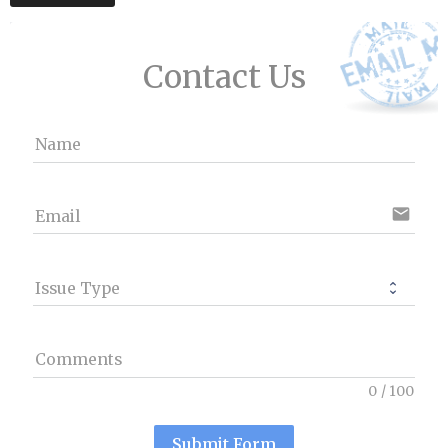
Contact Us
Name
email
Email
Issue Type
Comments
0
/
100
Submit Form