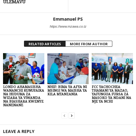
ULEMAVU
Emmanuel PS
https://www.mzawa.co.tz
RELATED ARTICLES
MORE FROM AUTHOR
LONDO AHAMASISHA
NHIF: BIMA YA AFYA NI
FCC YACHOCHEA
WANANCHI KUNUFAIKA
MSINGI WA MAISHA YA
THAMANI YA MAZAO,
NA HUDUMA ZA
KILA MTANZANIA
YAFUNGUA FURSA ZA
WIZARA YA VIWANDA
MASOKO YA NDANI NA
NA BIASHARA KWENYE
NJE YA NCHI
NANENANE
LEAVE A REPLY