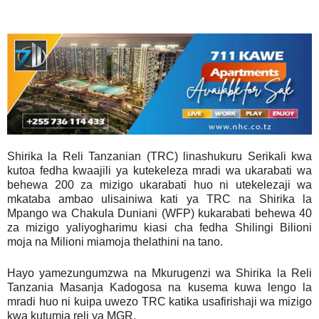
Shirika la Reli Tanzanian (TRC) linashukuru Serikali kwa
kutoa fedha kwaajili ya kutekeleza mradi wa ukarabati wa
behewa 200 za mizigo ukarabati huo ni utekelezaji wa
mkataba ambao ulisainiwa kati ya TRC na Shirika la
Mpango wa Chakula Duniani (WFP) kukarabati behewa 40
za mizigo yaliyogharimu kiasi cha fedha Shilingi Bilioni
moja na Milioni miamoja thelathini na tano.
Hayo yamezungumzwa na Mkurugenzi wa Shirika la Reli
Tanzania Masanja Kadogosa na kusema kuwa lengo la
mradi huo ni kuipa uwezo TRC katika usafirishaji wa mizigo
kwa kutumia reli ya MGR.