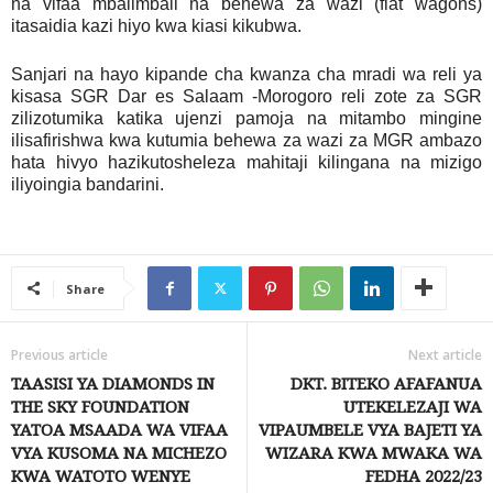
na vifaa mbalimbali na behewa za wazi (flat wagons)
itasaidia kazi hiyo kwa kiasi kikubwa.
Sanjari na hayo kipande cha kwanza cha mradi wa reli ya
kisasa SGR Dar es Salaam -Morogoro reli zote za SGR
zilizotumika katika ujenzi pamoja na mitambo mingine
ilisafirishwa kwa kutumia behewa za wazi za MGR ambazo
hata hivyo hazikutosheleza mahitaji kilingana na mizigo
iliyoingia bandarini.
Share
Previous article
Next article
TAASISI YA DIAMONDS IN
DKT. BITEKO AFAFANUA
THE SKY FOUNDATION
UTEKELEZAJI WA
YATOA MSAADA WA VIFAA
VIPAUMBELE VYA BAJETI YA
VYA KUSOMA NA MICHEZO
WIZARA KWA MWAKA WA
KWA WATOTO WENYE
FEDHA 2022/23