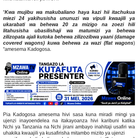
“
Kwa mujibu wa makubaliano haya kazi hii itachukua
miezi 24 yakihusisha ununuzi wa vipuli kwaajili ya
ukarabati wa behewa 20 za mizigo na zoezi hili
litahusisha ubasilishaji wa matumizi ya behewa
zilizopata ajali kutoka behewa zilizozibwa yaani (damage
covered wagons) kuwa behewa za wazi (flat wagons
)
“amesema Kadogosa.
Pia Kadogosa amesema hivi sasa kuna miradi mingi ya
ujenzi inayoendelea na itakayoanza hivi karibuni katika
Nchi ya Tanzania na Nchi jirani ambayo inahitaji usafiri wa
uhakika kwaajili ya kusafirisha mitambo mizito ya ujenzi