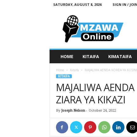
SATURDAY, AUGUST 8, 2026
SIGN IN / JOI
M
z
a
w
a
O
n
HOME
KITAIFA
KIMATAIFA
l
i
Home
Kitaifa
MAJALIWA AENDA KOREA YA KUSINI 
n
KITAIFA
e
MAJALIWA AENDA 
ZIARA YA KIKAZI
By
Joseph Nelson
-
October 24, 2022