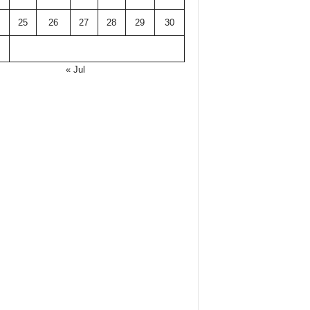
25
26
27
28
29
30
« Jul