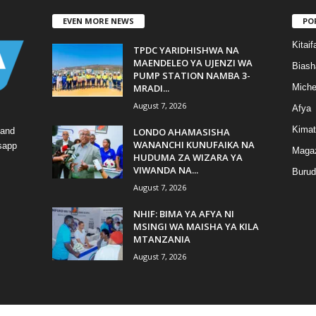
EVEN MORE NEWS
PO
Kitaif
TPDC YARIDHISHWA NA
MAENDELEO YA UJENZI WA
Biash
PUMP STATION NAMBA 3-
MRADI...
Mich
August 7, 2026
Afya
Kimat
LONDO AHAMASISHA
 and
WANANCHI KUNUFAIKA NA
tsapp
Magaz
HUDUMA ZA WIZARA YA
VIWANDA NA...
Burud
August 7, 2026
NHIF: BIMA YA AFYA NI
MSINGI WA MAISHA YA KILA
MTANZANIA
August 7, 2026