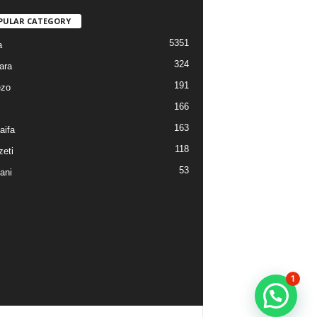
PULAR CATEGORY
5351
a
324
ara
191
ezo
166
163
aifa
118
eti
53
ani
1