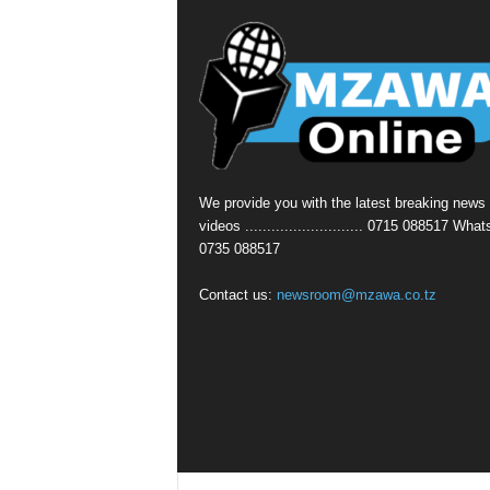
We provide you with the latest breaking news
videos ........................... 0715 088517 Wha
0735 088517
Contact us:
newsroom@mzawa.co.tz