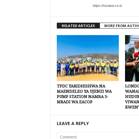
https://mzawa.co.tz
RELATED ARTICLES
MORE FROM AUTH
TPDC YARIDHISHWA NA
LONDO
MAENDELEO YA UJENZI WA
WANAN
PUMP STATION NAMBA 3-
HUDUM
MRADI WA EACOP
VIWAN
KWEN
LEAVE A REPLY