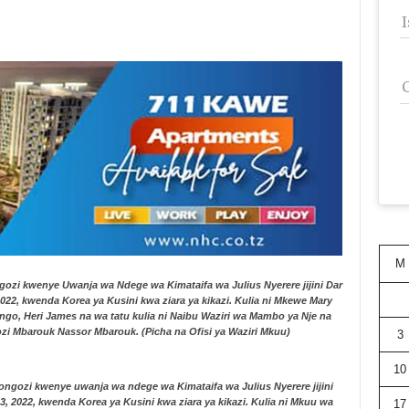
M
gozi kwenye Uwanja wa Ndege wa Kimataifa wa Julius Nyerere jijini Dar
022, kwenda Korea ya Kusini kwa ziara ya kikazi. Kulia ni Mkewe Mary
ungo, Heri James na wa tatu kulia ni Naibu Waziri wa Mambo ya Nje na
lozi Mbarouk Nassor Mbarouk. (Picha na Ofisi ya Waziri Mkuu)
3
10
iongozi kwenye uwanja wa ndege wa Kimataifa wa Julius Nyerere jijini
, 2022, kwenda Korea ya Kusini kwa ziara ya kikazi. Kulia ni Mkuu wa
17