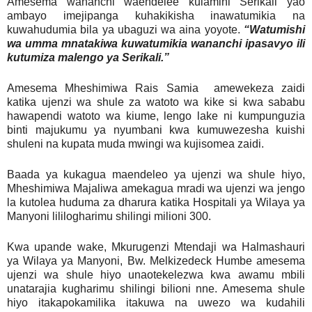
Amesema wananchi waendelee kuiamini Serikali yao
ambayo imejipanga kuhakikisha inawatumikia na
kuwahudumia bila ya ubaguzi wa aina yoyote.
“Watumishi
wa umma mnatakiwa kuwatumikia wananchi ipasavyo ili
kutumiza malengo ya Serikali.”
Amesema Mheshimiwa Rais Samia amewekeza zaidi
katika ujenzi wa shule za watoto wa kike si kwa sababu
hawapendi watoto wa kiume, lengo lake ni kumpunguzia
binti majukumu ya nyumbani kwa kumuwezesha kuishi
shuleni na kupata muda mwingi wa kujisomea zaidi.
Baada ya kukagua maendeleo ya ujenzi wa shule hiyo,
Mheshimiwa Majaliwa amekagua mradi wa ujenzi wa jengo
la kutolea huduma za dharura katika Hospitali ya Wilaya ya
Manyoni lililogharimu shilingi milioni 300.
Kwa upande wake, Mkurugenzi Mtendaji wa Halmashauri
ya Wilaya ya Manyoni, Bw. Melkizedeck Humbe amesema
ujenzi wa shule hiyo unaotekelezwa kwa awamu mbili
unatarajia kugharimu shilingi bilioni nne. Amesema shule
hiyo itakapokamilika itakuwa na uwezo wa kudahili