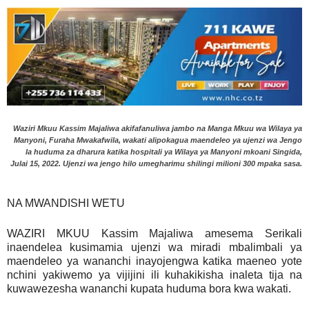
Waziri Mkuu Kassim Majaliwa akifafanuliwa jambo na Manga Mkuu wa Wilaya ya
Manyoni, Furaha Mwakafwila, wakati alipokagua maendeleo ya ujenzi wa Jengo
la huduma za dharura katika hospitali ya Wilaya ya Manyoni mkoani Singida,
Julai 15, 2022. Ujenzi wa jengo hilo umegharimu shilingi milioni 300 mpaka sasa.
NA MWANDISHI WETU
WAZIRI MKUU Kassim Majaliwa amesema Serikali
inaendelea kusimamia ujenzi wa miradi mbalimbali ya
maendeleo ya wananchi inayojengwa katika maeneo yote
nchini yakiwemo ya vijijini ili kuhakikisha inaleta tija na
kuwawezesha wananchi kupata huduma bora kwa wakati.