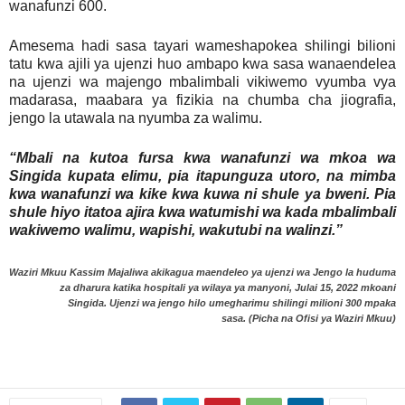
wanafunzi 600.
Amesema hadi sasa tayari wameshapokea shilingi bilioni
tatu kwa ajili ya ujenzi huo ambapo kwa sasa wanaendelea
na ujenzi wa majengo mbalimbali vikiwemo vyumba vya
madarasa, maabara ya fizikia na chumba cha jiografia,
jengo la utawala na nyumba za walimu.
“Mbali na kutoa fursa kwa wanafunzi wa mkoa wa
Singida kupata elimu, pia itapunguza utoro, na mimba
kwa wanafunzi wa kike kwa kuwa ni shule ya bweni. Pia
shule hiyo itatoa ajira kwa watumishi wa kada mbalimbali
wakiwemo walimu, wapishi, wakutubi na walinzi.”
Waziri Mkuu Kassim Majaliwa akikagua maendeleo ya ujenzi wa Jengo la huduma
za dharura katika hospitali ya wilaya ya manyoni, Julai 15, 2022 mkoani
Singida. Ujenzi wa jengo hilo umegharimu shilingi milioni 300 mpaka
sasa. (Picha na Ofisi ya Waziri Mkuu)