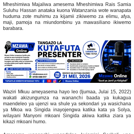
Mheshimiwa Majaliwa amesema Mheshimiwa Rais Samia
Suluhu Hassan anataka kuona Watanzania wote wanapata
huduma zote muhimu za kijamii zikiwemo za elimu, afya,
maji, pamoja na miundombinu ya mawasiliano ikiwemo
barabara.
Waziri Mkuu ameyasema hayo leo (Ijumaa, Julai 15, 2022)
wakati akizungumza na wananchi baada ya kukagua
maendeleo ya ujenzi wa shule ya sekondari ya wasichana
ya Mkoa wa Singida inayojengwa katika kata ya Solya,
wilayani Manyoni mkoani Singida akiwa katika ziara ya
kikazi mkoani humo.