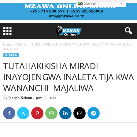
Swahili
Home
Kitaifa
TUTAHAKIKISHA MIRADI INAYOJENGWA INALETA TIJA KWA WANANCHI
-MAJALIWA
KITAIFA
TUTAHAKIKISHA MIRADI
INAYOJENGWA INALETA TIJA KWA
WANANCHI -MAJALIWA
By
Joseph Nelson
-
July 15, 2022