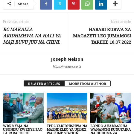
Share
Previous article
Next article
RC MAKALLA
HABARI KUBWA ZA
ARIDHISHWA NA HALI YA
MAGAZETI LEO JUMAMOSI
MAJI RUVU JUU NA CHINI
.
TAREHE 16.07.2022
Joseph Nelson
https://mzawa.co.tz
RELATED ARTICLES
MORE FROM AUTHOR
WRRB YAJA NA
TPDC YARIDHISHWA NA
LONDO AHAMASISHA
UBUNIFU KWENYE ZAO
MAENDELEO YA UJENZI
WANANCHI KUNUFAIKA
LA PARACHICHI
WA PUMP STATION
NA HUDUMA ZA