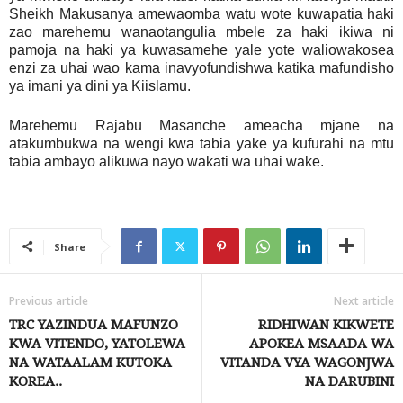
Sheikh Makusanya amewaomba watu wote kuwapatia haki
zao marehemu wanaotangulia mbele za haki ikiwa ni
pamoja na haki ya kuwasamehe yale yote waliowakosea
enzi za uhai wao kama inavyofundishwa katika mafundisho
ya imani ya dini ya Kiislamu.
Marehemu Rajabu Masanche ameacha mjane na
atakumbukwa na wengi kwa tabia yake ya kufurahi na mtu
tabia ambayo alikuwa nayo wakati wa uhai wake.
Share
Previous article
Next article
TRC YAZINDUA MAFUNZO
RIDHIWAN KIKWETE
KWA VITENDO, YATOLEWA
APOKEA MSAADA WA
NA WATAALAM KUTOKA
VITANDA VYA WAGONJWA
KOREA..
NA DARUBINI