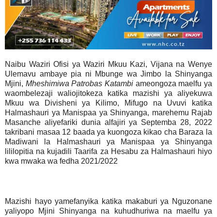
Naibu Waziri Ofisi ya Waziri Mkuu Kazi, Vijana na Wenye
Ulemavu ambaye pia ni Mbunge wa Jimbo la Shinyanga
Mjini,
Mheshimiwa Patrobas Katambi
ameongoza maelfu ya
waombelezaji waliojitokeza katika mazishi ya aliyekuwa
Mkuu wa Divisheni ya Kilimo, Mifugo na Uvuvi katika
Halmashauri ya Manispaa ya Shinyanga, marehemu Rajab
Masanche aliyefariki dunia alfajiri ya Septemba 28, 2022
takribani masaa 12 baada ya kuongoza kikao cha Baraza la
Madiwani la Halmashauri ya Manispaa ya Shinyanga
lililopitia na kujadili Taarifa za Hesabu za Halmashauri hiyo
kwa mwaka wa fedha 2021/2022
Mazishi hayo yamefanyika katika makaburi ya Nguzonane
yaliyopo Mjini Shinyanga na kuhudhuriwa na maelfu ya