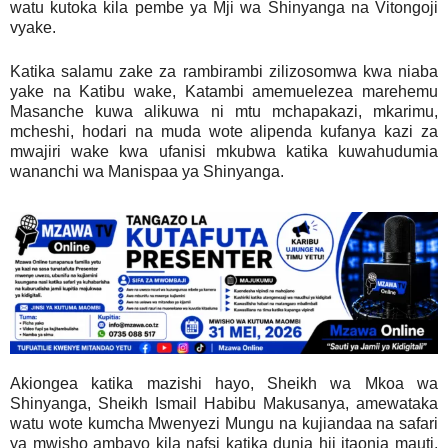
watu kutoka kila pembe ya Mji wa Shinyanga na Vitongoji
vyake.
Katika salamu zake za rambirambi zilizosomwa kwa niaba
yake na Katibu wake, Katambi amemuelezea marehemu
Masanche kuwa alikuwa ni mtu mchapakazi, mkarimu,
mcheshi, hodari na muda wote alipenda kufanya kazi za
mwajiri wake kwa ufanisi mkubwa katika kuwahudumia
wananchi wa Manispaa ya Shinyanga.
Akiongea katika mazishi hayo, Sheikh wa Mkoa wa
Shinyanga, Sheikh Ismail Habibu Makusanya, amewataka
watu wote kumcha Mwenyezi Mungu na kujiandaa na safari
ya mwisho ambayo kila nafsi katika dunia hii itaonja mauti.