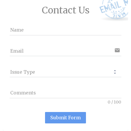
Contact Us
Name
email
Email
Issue Type
Comments
0
/
100
Submit Form