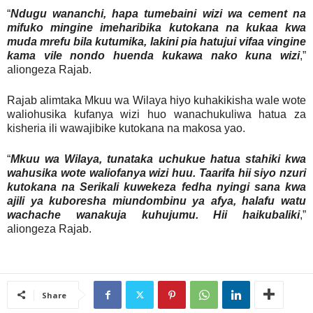
“
Ndugu wananchi, hapa tumebaini wizi wa cement na
mifuko mingine imeharibika kutokana na kukaa kwa
muda mrefu bila kutumika, lakini pia hatujui vifaa vingine
kama vile nondo huenda kukawa nako kuna wizi
,”
aliongeza Rajab.
Rajab alimtaka Mkuu wa Wilaya hiyo kuhakikisha wale wote
waliohusika kufanya wizi huo wanachukuliwa hatua za
kisheria ili wawajibike kutokana na makosa yao.
“
Mkuu wa Wilaya, tunataka uchukue hatua stahiki kwa
wahusika wote waliofanya wizi huu. Taarifa hii siyo nzuri
kutokana na Serikali kuwekeza fedha nyingi sana kwa
ajili ya kuboresha miundombinu ya afya, halafu watu
wachache wanakuja kuhujumu. Hii haikubaliki
,”
aliongeza Rajab.
Share