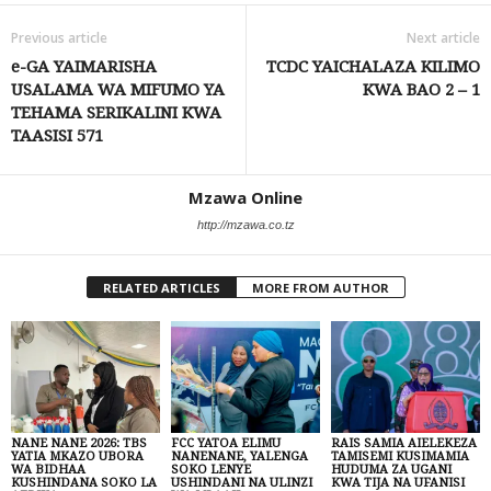
Previous article
Next article
e-GA YAIMARISHA
TCDC YAICHALAZA KILIMO
USALAMA WA MIFUMO YA
KWA BAO 2 – 1
TEHAMA SERIKALINI KWA
TAASISI 571
Mzawa Online
http://mzawa.co.tz
RELATED ARTICLES
MORE FROM AUTHOR
NANE NANE 2026: TBS
FCC YATOA ELIMU
RAIS SAMIA AIELEKEZA
YATIA MKAZO UBORA
NANENANE, YALENGA
TAMISEMI KUSIMAMIA
WA BIDHAA
SOKO LENYE
HUDUMA ZA UGANI
KUSHINDANA SOKO LA
USHINDANI NA ULINZI
KWA TIJA NA UFANISI