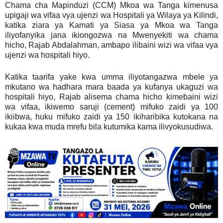
Chama cha Mapinduzi (CCM) Mkoa wa Tanga kimenusa
upigaji wa vifaa vya ujenzi wa Hospitali ya Wilaya ya Kilindi,
katika ziara ya Kamati ya Siasa ya Mkoa wa Tanga
iliyofanyika jana ikiongozwa na Mwenyekiti wa chama
hicho, Rajab Abdalahman, ambapo ilibaini wizi wa vifaa vya
ujenzi wa hospitali hiyo.
Katika taarifa yake kwa umma iliyotangazwa mbele ya
mkutano wa hadhara mara baada ya kufanya ukaguzi wa
hospitali hiyo, Rajab alisema chama hicho kimebaini wizi
wa vifaa, ikiwemo saruji (cement) mifuko zaidi ya 100
ikiibwa, huku mifuko zaidi ya 150 ikiharibika kutokana na
kukaa kwa muda mrefu bila kutumika kama ilivyokusudiwa.