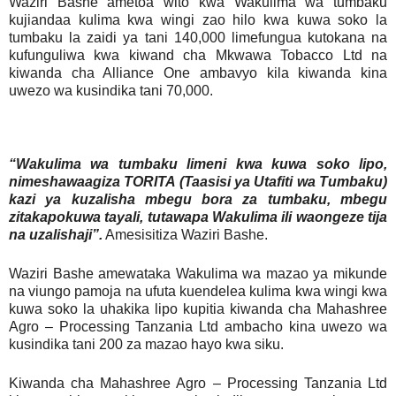
Waziri Bashe ametoa wito kwa Wakulima wa tumbaku
kujiandaa kulima kwa wingi zao hilo kwa kuwa soko la
tumbaku la zaidi ya tani 140,000 limefungua kutokana na
kufunguliwa kwa kiwand cha Mkwawa Tobacco Ltd na
kiwanda cha Alliance One ambavyo kila kiwanda kina
uwezo wa kusindika tani 70,000.
“Wakulima wa tumbaku limeni kwa kuwa soko lipo,
nimeshawaagiza TORITA (Taasisi ya Utafiti wa Tumbaku)
kazi ya kuzalisha mbegu bora za tumbaku, mbegu
zitakapokuwa tayali, tutawapa Wakulima ili waongeze tija
na uzalishaji”.
Amesisitiza Waziri Bashe.
Waziri Bashe amewataka Wakulima wa mazao ya mikunde
na viungo pamoja na ufuta kuendelea kulima kwa wingi kwa
kuwa soko la uhakika lipo kupitia kiwanda cha Mahashree
Agro – Processing Tanzania Ltd ambacho kina uwezo wa
kusindika tani 200 za mazao hayo kwa siku.
Kiwanda cha Mahashree Agro – Processing Tanzania Ltd