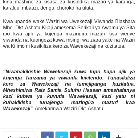
kina mashine za kisasa za kusindika mazao ya karanga,
karafuu, mbaazi, dengu, choroko na ufuta.
Kwa upande wake Waziri wa Uwekezaji Viwanda Biashara
Mhe. Dkt. Ashatu Kijaji amesema Serikali ya Awamu ya Sita
ipo kwa ajili ya kujenga mazingira mazuri kwa wenye
viwanda na kuongeza kuwa msingi wa ziara yake na Waziri
wa Kilimo ni kusikiliza kero za Wawekezaji na kuzitatua.
“Niwahakikishie Wawekezaji kuwa tupo hapa ajili ya
kujenga Tanzania ya viwanda kivitendo; Tunasikiliza
kero za Wawekezaji na tumejipanga kuzitatua.
Mheshimiwa Rais Samia Suluhu Hassan ameshafanya
kazi kubwa ya kuvutia Wawekezaji, kazi yetu ni
kuhakikisha tunajenga mazingira mazuri kwa
Wawekezaji”
. Amekaririwa Waziri Dkt. Ashatu.
Share