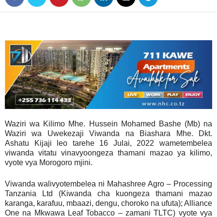
Waziri wa Kilimo Mhe. Hussein Mohamed Bashe (Mb) na
Waziri wa Uwekezaji Viwanda na Biashara Mhe. Dkt.
Ashatu Kijaji leo tarehe 16 Julai, 2022 wametembelea
viwanda vitatu vinavyoongeza thamani mazao ya kilimo,
vyote vya Morogoro mjini.
Viwanda walivyotembelea ni Mahashree Agro – Processing
Tanzania Ltd (Kiwanda cha kuongeza thamani mazao
karanga, karafuu, mbaazi, dengu, choroko na ufuta); Alliance
One na Mkwawa Leaf Tobacco – zamani TLTC) vyote vya