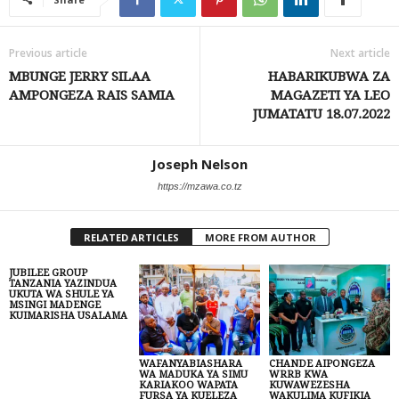
Previous article
Next article
MBUNGE JERRY SILAA
HABARIKUBWA ZA
AMPONGEZA RAIS SAMIA
MAGAZETI YA LEO
JUMATATU 18.07.2022
Joseph Nelson
https://mzawa.co.tz
RELATED ARTICLES
MORE FROM AUTHOR
JUBILEE GROUP
TANZANIA YAZINDUA
UKUTA WA SHULE YA
MSINGI MADENGE
KUIMARISHA USALAMA
WAFANYABIASHARA
CHANDE AIPONGEZA
WA MADUKA YA SIMU
WRRB KWA
KARIAKOO WAPATA
KUWAWEZESHA
FURSA YA KUELEZA
WAKULIMA KUFIKIA