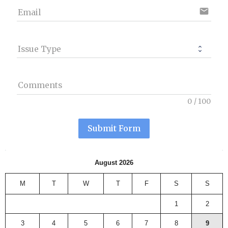
email
Email
Issue Type
Comments
0
/
100
Submit Form
August 2026
M
T
W
T
F
S
S
1
2
3
4
5
6
7
8
9