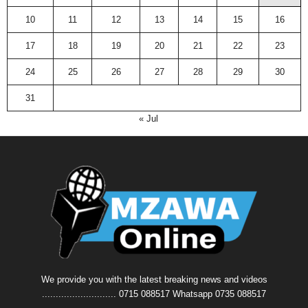
10
11
12
13
14
15
16
17
18
19
20
21
22
23
24
25
26
27
28
29
30
31
« Jul
We provide you with the latest breaking news and videos
........................... 0715 088517 Whatsapp 0735 088517