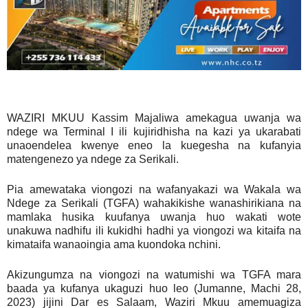
WAZIRI MKUU Kassim Majaliwa amekagua uwanja wa
ndege wa Terminal I ili kujiridhisha na kazi ya ukarabati
unaoendelea kwenye eneo la kuegesha na kufanyia
matengenezo ya ndege za Serikali.
Pia amewataka viongozi na wafanyakazi wa Wakala wa
Ndege za Serikali (TGFA) wahakikishe wanashirikiana na
mamlaka husika kuufanya uwanja huo wakati wote
unakuwa nadhifu ili kukidhi hadhi ya viongozi wa kitaifa na
kimataifa wanaoingia ama kuondoka nchini.
Akizungumza na viongozi na watumishi wa TGFA mara
baada ya kufanya ukaguzi huo leo (Jumanne, Machi 28,
2023) jijini Dar es Salaam, Waziri Mkuu amemuagiza