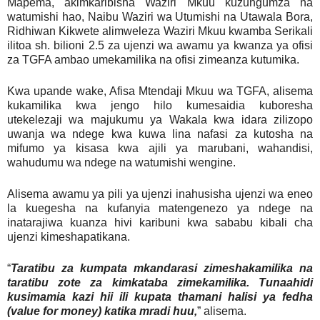
Mapema, akimkaribisha Waziri Mkuu kuzungumza na
watumishi hao, Naibu Waziri wa Utumishi na Utawala Bora,
Ridhiwan Kikwete alimweleza Waziri Mkuu kwamba Serikali
ilitoa sh. bilioni 2.5 za ujenzi wa awamu ya kwanza ya ofisi
za TGFA ambao umekamilika na ofisi zimeanza kutumika.
Kwa upande wake, Afisa Mtendaji Mkuu wa TGFA, alisema
kukamilika kwa jengo hilo kumesaidia kuboresha
utekelezaji wa majukumu ya Wakala kwa idara zilizopo
uwanja wa ndege kwa kuwa lina nafasi za kutosha na
mifumo ya kisasa kwa ajili ya marubani, wahandisi,
wahudumu wa ndege na watumishi wengine.
Alisema awamu ya pili ya ujenzi inahusisha ujenzi wa eneo
la kuegesha na kufanyia matengenezo ya ndege na
inatarajiwa kuanza hivi karibuni kwa sababu kibali cha
ujenzi kimeshapatikana.
“
Taratibu za kumpata mkandarasi zimeshakamilika na
taratibu zote za kimkataba zimekamilika. Tunaahidi
kusimamia kazi hii ili kupata thamani halisi ya fedha
(value for money) katika mradi huu,
” alisema.