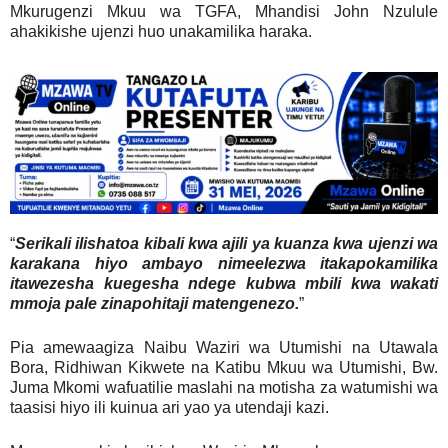
Mkurugenzi Mkuu wa TGFA, Mhandisi John Nzulule
ahakikishe ujenzi huo unakamilika haraka.
“
Serikali ilishatoa kibali kwa ajili ya kuanza kwa ujenzi wa
karakana hiyo ambayo nimeelezwa itakapokamilika
itawezesha kuegesha ndege kubwa mbili kwa wakati
mmoja pale zinapohitaji matengenezo.
”
Pia amewaagiza Naibu Waziri wa Utumishi na Utawala
Bora, Ridhiwan Kikwete na Katibu Mkuu wa Utumishi, Bw.
Juma Mkomi wafuatilie maslahi na motisha za watumishi wa
taasisi hiyo ili kuinua ari yao ya utendaji kazi.