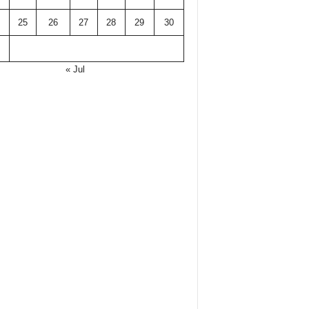
25
26
27
28
29
30
« Jul