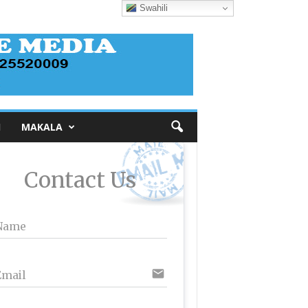
Swahili
I
MAKALA
Contact Us
Name
email
Email