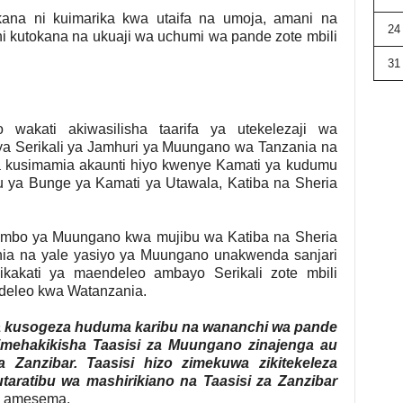
kana ni kuimarika kwa utaifa na umoja, amani na
24
hi kutokana na ukuaji wa uchumi wa pande zote mbili
31
akati akiwasilisha taarifa ya utekelezaji wa
a Serikali ya Jamhuri ya Muungano wa Tanzania na
kusimamia akaunti hiyo kwenye Kamati ya kudumu
ya Bunge ya Kamati ya Utawala, Katiba na Sheria
mbo ya Muungano kwa mujibu wa Katiba na Sheria
ia na yale yasiyo ya Muungano unakwenda sanjari
kakati ya maendeleo ambayo Serikali zote mbili
ndeleo kwa Watanzania.
ji na kusogeza huduma karibu na wananchi wa pande
 imehakikisha Taasisi za Muungano zinajenga au
 Zanzibar. Taasisi hizo zimekuwa zikitekeleza
taratibu wa mashirikiano na Taasisi za Zanzibar
”
amesema.