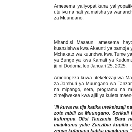
Amesema yaliyopatikana yaliyopati
utulivu na hali ya maisha ya wananc
za Muungano.
Mhandisi Masauni amesema hayo w
kuanzishwa kwa Akaunti ya pamoja y
Mchakato wa kuundwa kwa Tume ya 
ya Bunge ya kwa Kamati ya Kudumu 
jijini Dodoma leo Januari 25, 2025.
Ameongeza kuwa utekelezaji wa Ma
za Jamhuri ya Muungano wa Tanzan
na mipango, sera, programu na mi
zimejiwekea kwa ajili ya kuleta mae
“
Ili kuwa na tija katika utekeleza
zote mbili za Muungano, Serikali
kufungua Ofisi Tanzania Bara na
majukumu yake Zanzibar kupitia u
zenye kufanana katika majukumu,