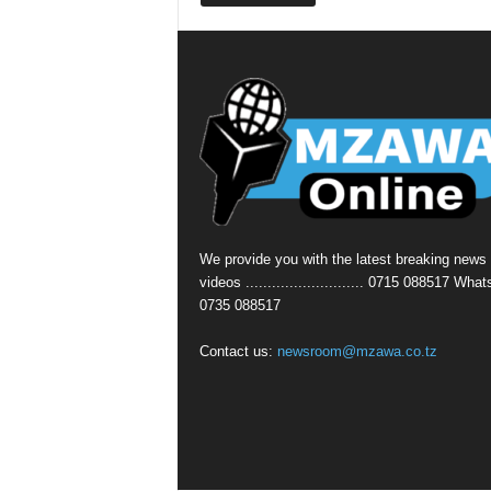
We provide you with the latest breaking news
videos ........................... 0715 088517 Wha
0735 088517
Contact us:
newsroom@mzawa.co.tz