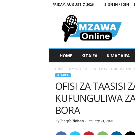
FRIDAY, AUGUST 7, 2026
SIGN IN / JOIN
M
z
a
w
a
O
n
HOME
KITAIFA
KIMATAIFA
l
i
Home
Kitaifa
OFISI ZA TAASISI ZA MUUNGANO
n
KITAIFA
e
OFISI ZA TAASIS
KUFUNGULIWA Z
BORA
By
Joseph Nelson
-
January 21, 2025