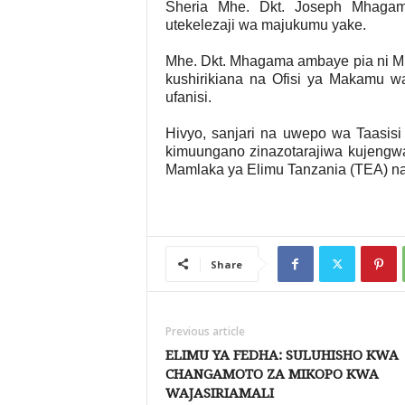
Sheria Mhe. Dkt. Joseph Mhaga
utekelezaji wa majukumu yake.
Mhe. Dkt. Mhagama ambaye pia ni 
kushirikiana na Ofisi ya Makamu w
ufanisi.
Hivyo, sanjari na uwepo wa Taasisi
kimuungano zinazotarajiwa kujengw
Mamlaka ya Elimu Tanzania (TEA) na 
Share
Previous article
ELIMU YA FEDHA: SULUHISHO KWA
CHANGAMOTO ZA MIKOPO KWA
WAJASIRIAMALI