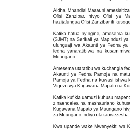
Aidha, Mhandisi Masauni amesisitiz
Ofisi Zanzibar, hivyo Ofisi ya 
hazijafungua Ofisi Zanzibar ili kus
Katika hatua nyingine, amesema k
(SJMT) na Serikali ya Mapinduzi ya
ufunguaji wa Akaunti ya Fedha ya
fedha yanaratibiwa na kusamimiw
Muungano.
Amesema utaratibu wa kuchangia fe
Akaunti ya Fedha Pamoja na matu
Pamoja ya Fedha na kuwasilishwa kw
Vigezo vya Kugawana Mapato na Ku
Katika kufikia uamuzi kuhusu mapen
zinaendelea na mashauriano kuhus
Kugawana Mapato ya Muungano hivyo
za Muungano, ndiyo utakaowezesha 
Kwa upande wake Mwenyekiti wa K