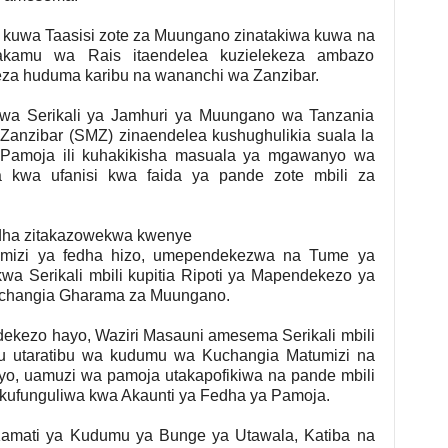
a kuwa Taasisi zote za Muungano zinatakiwa kuwa na
Makamu wa Rais itaendelea kuzielekeza ambazo
ogeza huduma karibu na wananchi wa Zanzibar.
uwa Serikali ya Jamhuri ya Muungano wa Tanzania
 Zanzibar (SMZ) zinaendelea kushughulikia suala la
 Pamoja ili kuhakikisha masuala ya mgawanyo wa
a kwa ufanisi kwa faida ya pande zote mbili za
dha zitakazowekwa kwenye
mizi ya fedha hizo, umependekezwa na Tume ya
a Serikali mbili kupitia Ripoti ya Mapendekezo ya
changia Gharama za Muungano.
dekezo hayo, Waziri Masauni amesema Serikali mbili
u utaratibu wa kudumu wa Kuchangia Matumizi na
, uamuzi wa pamoja utakapofikiwa na pande mbili
kufunguliwa kwa Akaunti ya Fedha ya Pamoja.
amati ya Kudumu ya Bunge ya Utawala, Katiba na