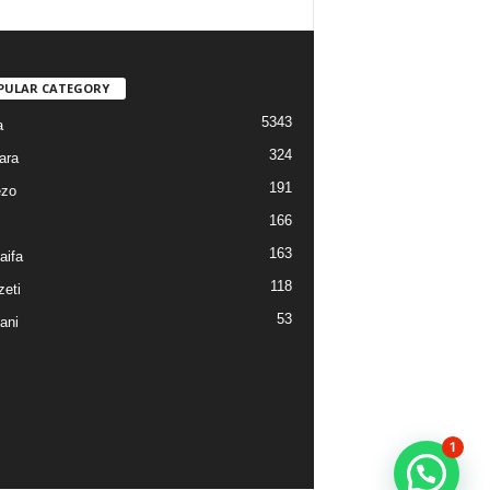
PULAR CATEGORY
5343
a
324
ara
191
ezo
166
163
aifa
118
eti
53
ani
1