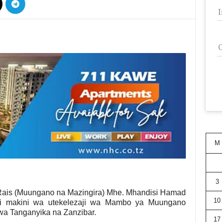
M
3
Rais (Muungano na Mazingira) Mhe. Mhandisi Hamad
10
i makini wa utekelezaji wa Mambo ya Muungano
wa Tanganyika na Zanzibar.
17