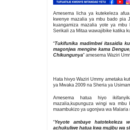
Amesema licha ya kutekeleza afua 
kwenye mazalia ya mbu bado pia Ja
kuangamiza mazalia yote ya mbu k
Serikali za Mitaa wawajibike katika k
“
Tukifunika madimbwi itasaidia
magonjwa mengine kama Dengue,
Chikungunya
” amesema Waziri Um
Hata hivyo Waziri Ummy ametaka kut
ya Mwaka 2009 na Sheria ya Usimam
Amesema hatua hiyo ikifanyika
mazalia,kupunguza wingi wa mbu 
maambukizo ya ugonjwa wa Malaria
“
Yeyote ambaye hatotekeleza w
achukuliwe hatua kwa mujibu wa sh