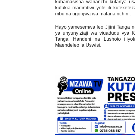
kuhamasisha wananchi kufanya us
kufukia madimbwi yote ili kuteket
mbu na ugonjwa wa malaria nchini.
Hayo yamesemwa leo Jijini Tanga n
ya unyunyiziaji wa viuadudu vya 
Tanga, Handeni na Lushoto iliyofa
Maendeleo la Uswisi.