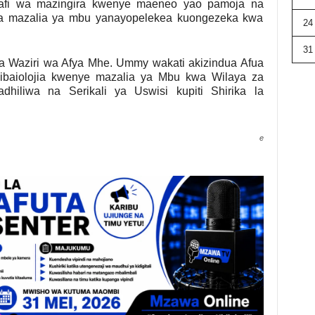
afi wa mazingira kwenye maeneo yao pamoja na
eza mazalia ya mbu yanayopelekea kuongezeka kwa
24
31
a Waziri wa Afya Mhe. Ummy wakati akizindua Afua
Kibaiolojia kwenye mazalia ya Mbu kwa Wilaya za
dhiliwa na Serikali ya Uswisi kupiti Shirika la
e