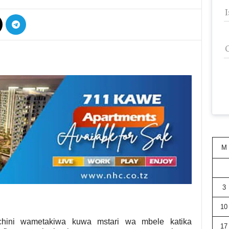
M
3
10
chini wametakiwa kuwa mstari wa mbele katika
17