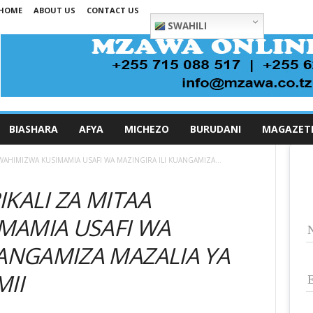
HOME
ABOUT US
CONTACT US
SWAHILI
BIASHARA
AFYA
MICHEZO
BURUDANI
MAGAZET
WAHIMIZWA KUSIMAMIA USAFI WA MAZINGIRA ILI KUANGAMIZA...
KALI ZA MITAA
MAMIA USAFI WA
UANGAMIZA MAZALIA YA
MII