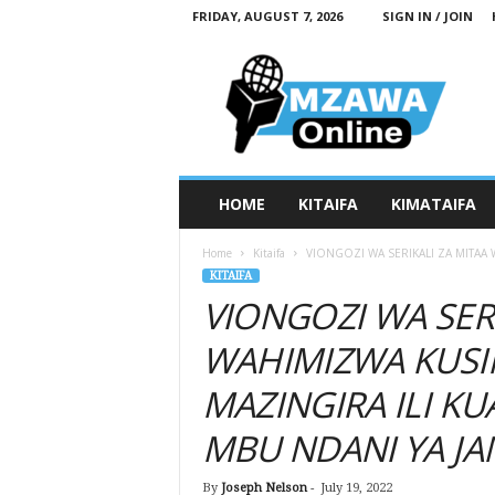
FRIDAY, AUGUST 7, 2026
SIGN IN / JOIN
M
z
a
w
a
O
n
HOME
KITAIFA
KIMATAIFA
l
i
Home
Kitaifa
VIONGOZI WA SERIKALI ZA MITAA 
n
KITAIFA
e
VIONGOZI WA SERI
WAHIMIZWA KUSI
MAZINGIRA ILI K
MBU NDANI YA JA
By
Joseph Nelson
-
July 19, 2022