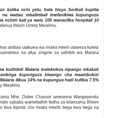
o katika nchi yetu, hata hivyo Serikali kupitia
a na wadau mbalimbali imefanikiwa kupunguza
 nchini kati ya watu 100 wanaofika hospitali 10
afanua Waziri Ummy Mwalimu.
uo ambao utakuwa wa miaka miwili utaweza kuleta
uendelea na afua zingine za udhibiti wa Malaria
wa kudhibiti Malaria inatekeleza mpango mkakati
naolenga kupunguza kiwango cha maambukizi
laria ilikua 14% na kupungua hadi kufikia 7.5%
y Mwalimu
nzania Mhe. Didier Chassot amesema Wangependa
ndio sababu wamefadhili fedha za kitanzania Bilioni
iyo kwa kipindi cha miaka miwilli bega kwa bega na