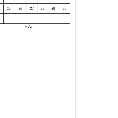
25
26
27
28
29
30
« Jul