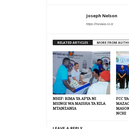
Joseph Nelson
https://mzawa.co.tz
RELATED ARTICLES
MORE FROM AUTH
NHIF: BIMA YA AFYA NI
FCC Y
MSINGI WA MAISHA YA KILA
MAZAO
MTANZANIA
MASOK
NCHI
LEAVE A REPLY