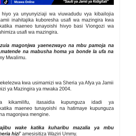
hiyo ya unyunyiziaji wa viuwadudu vya kibailojia
mii inahitajika kuboresha usafi wa mazingira kwa
atika maeneo tunayoishi hivyo basi Viongozi wa
uhimiza usafi wa mazingira.
 kuzuia magonjwa yaenezwayo na mbu pamoja na
matende na mabusha homa ya bonde la ufa na
my Mwalimu.
ekelezwa kwa usimamizi wa Sheria ya Afya ya Jamii
izi ya Mazingira ya mwaka 2004.
 kikamilifu, itasaidia kupunguza idadi ya
katika maeneo tunayoishi na hatimaye kupunguza
 na magonjwa mengine.
ajibu wake katika kuharibu mazalia ya mbu
eria hizi
” amesisitiza Waziri Ummy.