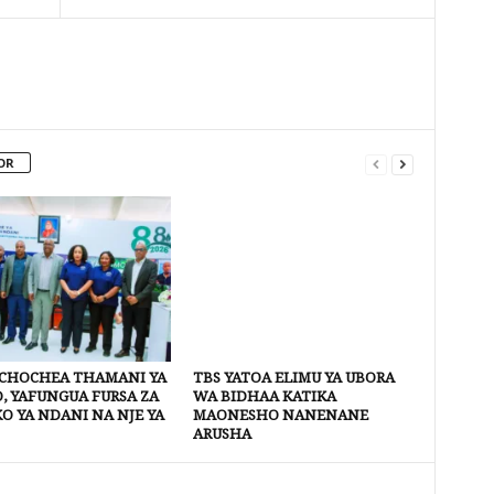
OR
ACHOCHEA THAMANI YA
TBS YATOA ELIMU YA UBORA
, YAFUNGUA FURSA ZA
WA BIDHAA KATIKA
O YA NDANI NA NJE YA
MAONESHO NANENANE
ARUSHA