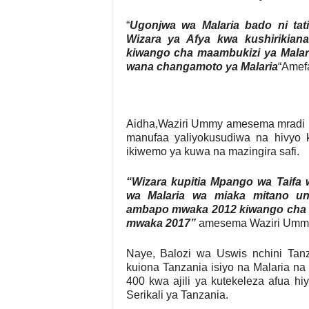
“
Ugonjwa wa Malaria bado ni tatiz
Wizara ya Afya kwa kushirikian
kiwango cha maambukizi ya Malaria
wana changamoto ya Malaria
“Amef
Aidha,Waziri Ummy amesema mradi h
manufaa yaliyokusudiwa na hivyo k
ikiwemo ya kuwa na mazingira safi.
“Wizara kupitia Mpango wa Taifa 
wa Malaria wa miaka mitano u
ambapo mwaka 2012 kiwango cha Ma
mwaka 2017”
amesema Waziri Umm
Naye, Balozi wa Uswis nchini Ta
kuiona Tanzania isiyo na Malaria na 
400 kwa ajili ya kutekeleza afua h
Serikali ya Tanzania.