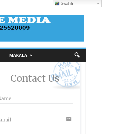
Swahili
I
MAKALA
Contact Us
Name
email
Email