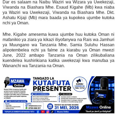
Dar es salaam na Naibu Waziri wa Wizara ya Uwekezaji,
Viwanda na Biashara Mhe. Exaud Kigahe (Mb) kwa niaba
ya Waziri wa Uwekezaji, Viwanda na Biashara Mhe. Dkt.
Ashatu Kijaji (Mb) mara baada ya kupokea ujumbe kutoka
nchi ya Oman.
Mhe. Kigahe amesema kuwa ujumbe huu kutoka Oman ni
mafanikio ya ziara ya kikazi iliyofanywa na Rais wa Jamhuri
ya Muungano wa Tanzania Mhe. Samia Suluhu Hassan
alipotembelea nchi ya falme za kiarabu ya Oman mwezi
June, 2022 ambapo Tanzania na Oman zilikubaliana
kuendelea kushirikiana katika uwekezaji kwa manufaa ya
Wananchi wa Tanzania na Oman.