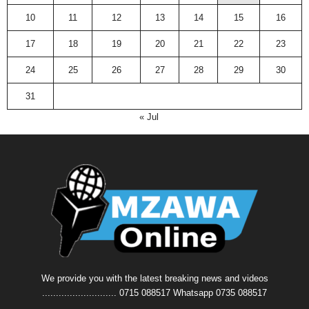
10
11
12
13
14
15
16
17
18
19
20
21
22
23
24
25
26
27
28
29
30
31
« Jul
We provide you with the latest breaking news and videos
........................... 0715 088517 Whatsapp 0735 088517