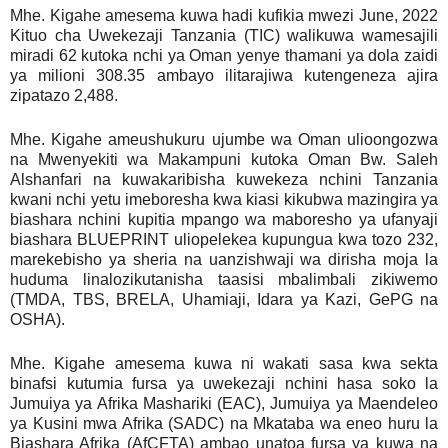
Mhe. Kigahe amesema kuwa hadi kufikia mwezi June, 2022
Kituo cha Uwekezaji Tanzania (TIC) walikuwa wamesajili
miradi 62 kutoka nchi ya Oman yenye thamani ya dola zaidi
ya milioni 308.35 ambayo ilitarajiwa kutengeneza ajira
zipatazo 2,488.
Mhe. Kigahe ameushukuru ujumbe wa Oman ulioongozwa
na Mwenyekiti wa Makampuni kutoka Oman Bw. Saleh
Alshanfari na kuwakaribisha kuwekeza nchini Tanzania
kwani nchi yetu imeboresha kwa kiasi kikubwa mazingira ya
biashara nchini kupitia mpango wa maboresho ya ufanyaji
biashara BLUEPRINT uliopelekea kupungua kwa tozo 232,
marekebisho ya sheria na uanzishwaji wa dirisha moja la
huduma linalozikutanisha taasisi mbalimbali zikiwemo
(TMDA, TBS, BRELA, Uhamiaji, Idara ya Kazi, GePG na
OSHA).
Mhe. Kigahe amesema kuwa ni wakati sasa kwa sekta
binafsi kutumia fursa ya uwekezaji nchini hasa soko la
Jumuiya ya Afrika Mashariki (EAC), Jumuiya ya Maendeleo
ya Kusini mwa Afrika (SADC) na Mkataba wa eneo huru la
Biashara Afrika (AfCFTA) ambao unatoa fursa ya kuwa na