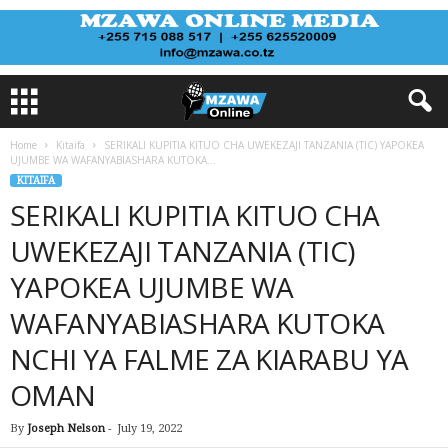
Home
Kitaifa
SERIKALI KUPITIA KITUO CHA UWEKEZAJI TANZANIA (TIC) YAPOKEA
UJUMBE WA WAFANYABIASHARA KUTOKA...
KITAIFA
SERIKALI KUPITIA KITUO CHA
UWEKEZAJI TANZANIA (TIC)
YAPOKEA UJUMBE WA
WAFANYABIASHARA KUTOKA
NCHI YA FALME ZA KIARABU YA
OMAN
By
Joseph Nelson
-
July 19, 2022