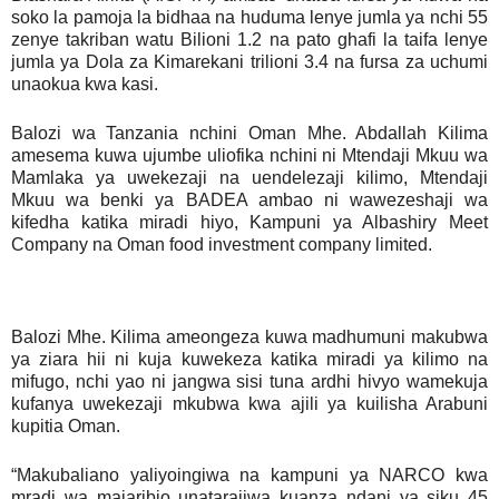
soko la pamoja la bidhaa na huduma lenye jumla ya nchi 55
zenye takriban watu Bilioni 1.2 na pato ghafi la taifa lenye
jumla ya Dola za Kimarekani trilioni 3.4 na fursa za uchumi
unaokua kwa kasi.
Balozi wa Tanzania nchini Oman Mhe. Abdallah Kilima
amesema kuwa ujumbe uliofika nchini ni Mtendaji Mkuu wa
Mamlaka ya uwekezaji na uendelezaji kilimo, Mtendaji
Mkuu wa benki ya BADEA ambao ni wawezeshaji wa
kifedha katika miradi hiyo, Kampuni ya Albashiry Meet
Company na Oman food investment company limited.
Balozi Mhe. Kilima ameongeza kuwa madhumuni makubwa
ya ziara hii ni kuja kuwekeza katika miradi ya kilimo na
mifugo, nchi yao ni jangwa sisi tuna ardhi hivyo wamekuja
kufanya uwekezaji mkubwa kwa ajili ya kuilisha Arabuni
kupitia Oman.
“Makubaliano yaliyoingiwa na kampuni ya NARCO kwa
mradi wa majaribio unatarajiwa kuanza ndani ya siku 45