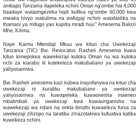
ambapo Tanzania itapeleka nchini Oman ng’ombe hai 4,000
baadaye wataongezeka hadi kufikia ng’ombe 60,000 kwa
mwaka hivyo wakulima na wafugaji nchini watafaidika na
thamani ya mifugo yao kupitia mradi huu’’ Amesema Balozi
Mhe. Kilima.
Naye Kaimu Mtendaji Mkuu wa kituo cha Uwekezaji
Tanzania (TIC) Bw. Revocatus Rasheli Amesema kuwa
kituo kimepokea wawekezaji kutoka Oman na wa kutoka
nchi za kiarabu ili kutekeleza makubaliano ya uwekezaji
yaliyosainiwa.
Bw. Rasheli amesema kazi kubwa inayofanywa na kituo cha
uwekezaji ni kuratibu makubaliano ya uwekezaji
yaliyosainiwa na kuwapeleka kuwaonesha maeneo
mbalimbali ya uwekezaji kwa kuwaunganisha na
wawekezaji wa ndani na sekta binafsi kuwaeleza fursa za
uwekezaji zilizopo na taratibu zinazotakiwa kufuatwa katika
kuwekeza nchini.