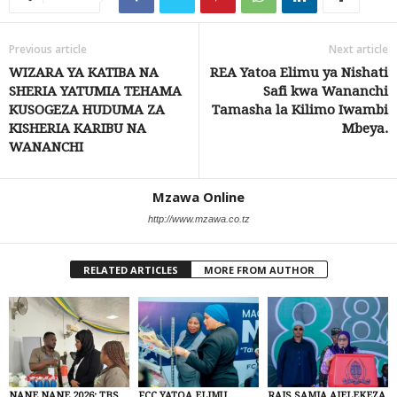
Previous article
Next article
WIZARA YA KATIBA NA
REA Yatoa Elimu ya Nishati
SHERIA YATUMIA TEHAMA
Safi kwa Wananchi
KUSOGEZA HUDUMA ZA
Tamasha la Kilimo Iwambi
KISHERIA KARIBU NA
Mbeya.
WANANCHI
Mzawa Online
http://www.mzawa.co.tz
RELATED ARTICLES
MORE FROM AUTHOR
NANE NANE 2026: TBS
FCC YATOA ELIMU
RAIS SAMIA AIELEKEZA