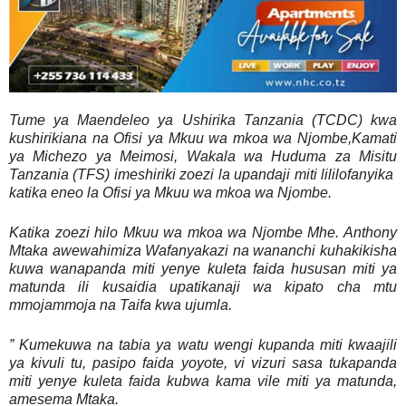
Tume ya Maendeleo ya Ushirika Tanzania (TCDC) kwa
kushirikiana na Ofisi ya Mkuu wa mkoa wa Njombe,Kamati
ya Michezo ya Meimosi, Wakala wa Huduma za Misitu
Tanzania (TFS) imeshiriki zoezi la upandaji miti lililofanyika
katika eneo la Ofisi ya Mkuu wa mkoa wa Njombe.
Katika zoezi hilo Mkuu wa mkoa wa Njombe Mhe. Anthony
Mtaka awewahimiza Wafanyakazi na wananchi kuhakikisha
kuwa wanapanda miti yenye kuleta faida hususan miti ya
matunda ili kusaidia upatikanaji wa kipato cha mtu
mmojammoja na Taifa kwa ujumla.
” Kumekuwa na tabia ya watu wengi kupanda miti kwaajili
ya kivuli tu, pasipo faida yoyote, vi vizuri sasa tukapanda
miti yenye kuleta faida kubwa kama vile miti ya matunda,
amesema Mtaka.