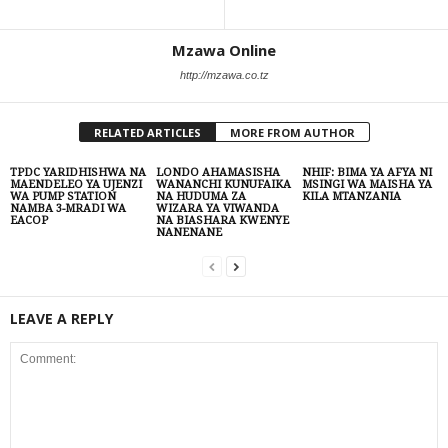
Mzawa Online
http://mzawa.co.tz
RELATED ARTICLES
MORE FROM AUTHOR
TPDC YARIDHISHWA NA
LONDO AHAMASISHA
NHIF: BIMA YA AFYA NI
MAENDELEO YA UJENZI
WANANCHI KUNUFAIKA
MSINGI WA MAISHA YA
WA PUMP STATION
NA HUDUMA ZA
KILA MTANZANIA
NAMBA 3-MRADI WA
WIZARA YA VIWANDA
EACOP
NA BIASHARA KWENYE
NANENANE
LEAVE A REPLY