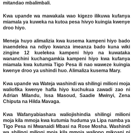
mitandao mbalimbali.
Kwa upande wa mawakala wao kigezo ilikuwa kufanya
miamala ya kuweka na kutoa pesa hivyo kuingia kwenye
droo hiyo.
Meneja huyo alimalizia kwa kusema kampeni hiyo bado
inaendelea na ndiyo kwanza imeanza bado kuna wiki
zingine 12 kuelekea kampeni hiyo na kuwataka
wananchini kuchangamkia kampeni hiyo kwa kufanya
miamala kwa kutumia Tigo Pesa ili nao waweze kuingia
kwenye droo ya ushindi huo. Alimaliza kusema Mary.
Kwa upande wa Wateja washindi wa shilingi milioni moja
waliofika kwenye hafla hiyo kuchukua zawadi zao ni
Adrian Milandu, Issa Masoud, Saadie Mwinyi, Zena
Chiputa na Hilda Mavaga.
Kwa Wafanyabiashara waliojishindia shilingi milioni
moja kila mmoja kwa kutumia huduma ya Lipa namba ya
Tigo Pesa ni Mwanaidi Mbasi na Rose Mosha. Washindi
wa shilingi milioni moja kila mmoja waliopo mikoani ni