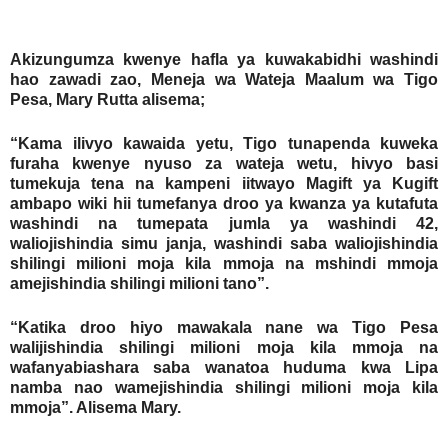
Akizungumza kwenye hafla ya kuwakabidhi washindi
hao zawadi zao, Meneja wa Wateja Maalum wa Tigo
Pesa, Mary Rutta alisema;
“Kama ilivyo kawaida yetu, Tigo tunapenda kuweka
furaha kwenye nyuso za wateja wetu, hivyo basi
tumekuja tena na kampeni iitwayo Magift ya Kugift
ambapo wiki hii tumefanya droo ya kwanza ya kutafuta
washindi na tumepata jumla ya washindi 42,
waliojishindia simu janja, washindi saba waliojishindia
shilingi milioni moja kila mmoja na mshindi mmoja
amejishindia shilingi milioni tano”.
“Katika droo hiyo mawakala nane wa Tigo Pesa
walijishindia shilingi milioni moja kila mmoja na
wafanyabiashara saba wanatoa huduma kwa Lipa
namba nao wamejishindia shilingi milioni moja kila
mmoja”. Alisema Mary.