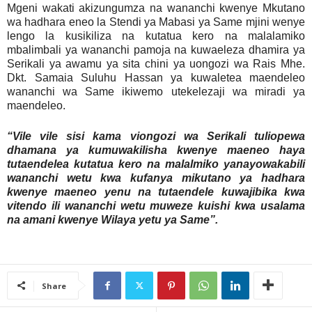
Mgeni wakati akizungumza na wananchi kwenye Mkutano
wa hadhara eneo la Stendi ya Mabasi ya Same mjini wenye
lengo la kusikiliza na kutatua kero na malalamiko
mbalimbali ya wananchi pamoja na kuwaeleza dhamira ya
Serikali ya awamu ya sita chini ya uongozi wa Rais Mhe.
Dkt. Samaia Suluhu Hassan ya kuwaletea maendeleo
wananchi wa Same ikiwemo utekelezaji wa miradi ya
maendeleo.
“Vile vile sisi kama viongozi wa Serikali tuliopewa
dhamana ya kumuwakilisha kwenye maeneo haya
tutaendelea kutatua kero na malalmiko yanayowakabili
wananchi wetu kwa kufanya mikutano ya hadhara
kwenye maeneo yenu na tutaendele kuwajibika kwa
vitendo ili wananchi wetu muweze kuishi kwa usalama
na amani kwenye Wilaya yetu ya Same”.
Share