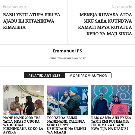
Previous article
Next article
BABU YETU ATUPA SIRI YA
MENEJA RUWASA ATOA
AJABU ILI KUFANIKIWA
SIKU SABA KUUNDWA
KIMAISHA
KAMATI MPYA KUTATUA
KERO YA MAJI SINGA
Emmanuel PS
https://www.mzawa.co.tz
RELATED ARTICLES
MORE FROM AUTHOR
NANE NANE 2026: TBS
FCC YATOA ELIMU
RAIS SAMIA AIELEKEZA
YATIA MKAZO UBORA
NANENANE, YALENGA
TAMISEMI KUSIMAMIA
WA BIDHAA
SOKO LENYE
HUDUMA ZA UGANI
KUSHINDANA SOKO LA
USHINDANI NA ULINZI
KWA TIJA NA UFANISI
AFRIKA
WA MLAAJI