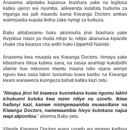
Anasema alipotaka kupanua biashara yake na kujitosa
katika ujenzi wa nyumba, alikwenda kutafuta huduma za
mganga wa jadi maarufu kama Kiwanga Doctors ambao
walimsaidia kupata fedha zake nyingi za kuikuza.
Babu alitabasamu huku akisimulia jinsi biashara yake
ilivyokua ndani ya muda mfupi tu, ndipo akanunua kipande
chake cha kwanza cha ardhi huko Upperhill Nairobi.
Anasema kwa msaada wa Kiwanga Doctors, himaya yake
kibiashara ilikua kubwa sana, na sasaa anahitaji kukabidhi
ufalme huo mikononi mwetu maana ndio vijana wenye
nguvu kwa sasa lakini tusisahau kuwa karibu na Kiwanga
kwani wanaweza kuongeza bahati katika kazi zetu.
“
Ninajua jinsi hii inaweza kuonekana kuwa ngumu lakini
ichukueni kutoka kwa mzee niliye na uzoefu. Ikiwa
haifanyi kazi, kamwe nisingewaambia muwasiliane na
Kiwanga Doctors, namewaambia hivyo kutokana najua
wapi aliponitoa
,” alisema Babu yetu.
Vilevile Kiwanga Doctors wana uzoefu wa miongo kadhaa