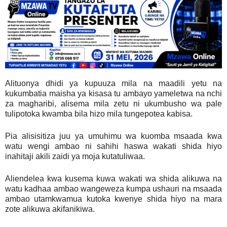
Alituonya dhidi ya kupuuza mila na maadili yetu na
kukumbatia maisha ya kisasa tu ambayo yameletwa na nchi
za magharibi, alisema mila zetu ni ukumbusho wa pale
tulipotoka kwamba bila hizo mila tungepotea kabisa.
Pia alisisitiza juu ya umuhimu wa kuomba msaada kwa
watu wengi ambao ni sahihi haswa wakati shida hiyo
inahitaji akili zaidi ya moja kutatuliwaa.
Aliendelea kwa kusema kuwa wakati wa shida alikuwa na
watu kadhaa ambao wangeweza kumpa ushauri na msaada
ambao utamkwamua kutoka kwenye shida hiyo na mara
zote alikuwa akifanikiwa.