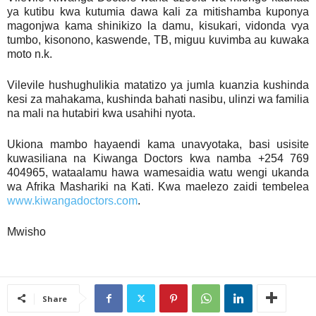
ya kutibu kwa kutumia dawa kali za mitishamba kuponya
magonjwa kama shinikizo la damu, kisukari, vidonda vya
tumbo, kisonono, kaswende, TB, miguu kuvimba au kuwaka
moto n.k.
Vilevile hushughulikia matatizo ya jumla kuanzia kushinda
kesi za mahakama, kushinda bahati nasibu, ulinzi wa familia
na mali na hutabiri kwa usahihi nyota.
Ukiona mambo hayaendi kama unavyotaka, basi usisite
kuwasiliana na Kiwanga Doctors kwa namba +254 769
404965, wataalamu hawa wamesaidia watu wengi ukanda
wa Afrika Mashariki na Kati. Kwa maelezo zaidi tembelea
www.kiwangadoctors.com
.
Mwisho
Share