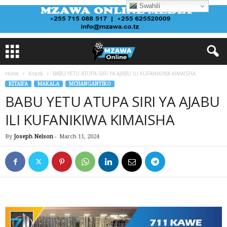
Swahili
Home
Kitaifa
BABU YETU ATUPA SIRI YA AJABU ILI KUFANIKIWA KIMAISHA
KITAIFA
MAKALA
MCHANGANYIKO
BABU YETU ATUPA SIRI YA AJABU
ILI KUFANIKIWA KIMAISHA
By
Joseph Nelson
-
March 11, 2024