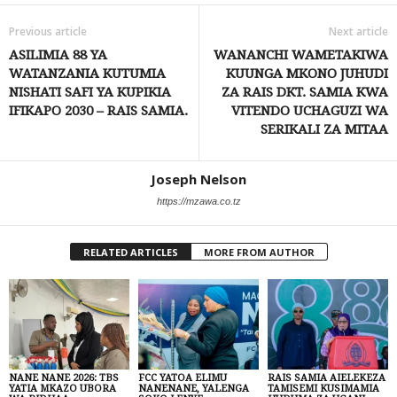
Previous article
Next article
ASILIMIA 88 YA
WANANCHI WAMETAKIWA
WATANZANIA KUTUMIA
KUUNGA MKONO JUHUDI
NISHATI SAFI YA KUPIKIA
ZA RAIS DKT. SAMIA KWA
IFIKAPO 2030 – RAIS SAMIA.
VITENDO UCHAGUZI WA
SERIKALI ZA MITAA
Joseph Nelson
https://mzawa.co.tz
RELATED ARTICLES
MORE FROM AUTHOR
NANE NANE 2026: TBS
FCC YATOA ELIMU
RAIS SAMIA AIELEKEZA
YATIA MKAZO UBORA
NANENANE, YALENGA
TAMISEMI KUSIMAMIA