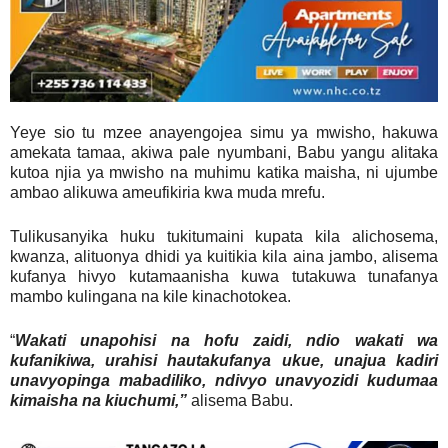
Yeye sio tu mzee anayengojea simu ya mwisho, hakuwa
amekata tamaa, akiwa pale nyumbani, Babu yangu alitaka
kutoa njia ya mwisho na muhimu katika maisha, ni ujumbe
ambao alikuwa ameufikiria kwa muda mrefu.
Tulikusanyika huku tukitumaini kupata kila alichosema,
kwanza, alituonya dhidi ya kuitikia kila aina jambo, alisema
kufanya hivyo kutamaanisha kuwa tutakuwa tunafanya
mambo kulingana na kile kinachotokea.
“
Wakati unapohisi na hofu zaidi, ndio wakati wa
kufanikiwa, urahisi hautakufanya ukue, unajua kadiri
unavyopinga mabadiliko, ndivyo unavyozidi kudumaa
kimaisha na kiuchumi,”
alisema Babu.