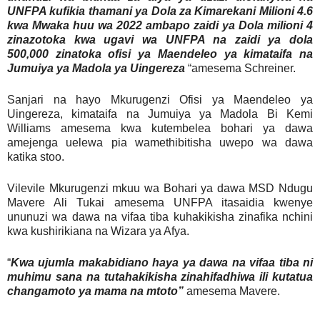
UNFPA kufikia thamani ya Dola za Kimarekani Milioni 4.6
kwa Mwaka huu wa 2022 ambapo zaidi ya Dola milioni 4
zinazotoka kwa ugavi wa UNFPA na zaidi ya dola
500,000 zinatoka ofisi ya Maendeleo ya kimataifa na
Jumuiya ya Madola ya Uingereza
“amesema Schreiner.
Sanjari na hayo Mkurugenzi Ofisi ya Maendeleo ya
Uingereza, kimataifa na Jumuiya ya Madola Bi Kemi
Williams amesema kwa kutembelea bohari ya dawa
amejenga uelewa pia wamethibitisha uwepo wa dawa
katika stoo.
Vilevile Mkurugenzi mkuu wa Bohari ya dawa MSD Ndugu
Mavere Ali Tukai amesema UNFPA itasaidia kwenye
ununuzi wa dawa na vifaa tiba kuhakikisha zinafika nchini
kwa kushirikiana na Wizara ya Afya.
“
Kwa ujumla makabidiano haya ya dawa na vifaa tiba ni
muhimu sana na tutahakikisha zinahifadhiwa ili kutatua
changamoto ya mama na mtoto”
amesema Mavere.