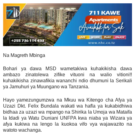
Na Magreth Mbinga
Bohari ya dawa MSD wametakiwa kuhakikisha dawa
ambazo zinatolewa zifike vituoni na walio vitioni!!
kuhakikisha zinawafikia wananchi ndio dhumuni la Serikali
ya Jamuhuri ya Muungano wa Tanzania.
Hayo yamezungumzwa na Mkuu wa Kitengo cha Afya ya
Uzazi Dkt. Felix Bundala wakati wa hafla ya kukabidhiwa
bidhaa za uzazi wa mpango na Shirika la Umoja wa Mataifa
la Idadi ya Watu Duniani UNFPA kwa niaba ya Wizara ya
afya kukiwa na lengo la kuokoa vifo vya wajawazito na
watoto wachanga.