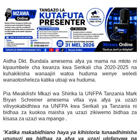
Aidha Dkt. Bundala amesema afya ya mama na mtoto ni
kipaumbele cha kwanza kwa Serikali cha 2020-2025 na
kuhakikisha wanaajiri watoa huduma wenye weledi
wanaotosheleza katika utoaji wa huduma.
Pia Mwakilishi Mkazi wa Shirika la UNFPA Tanzania Mark
Bryan Schreiner amesema vifaa vya afya ya uzazi
vilivyokabidhiwa na UNFPA kwa Serikali ya Tanzania ni
bidhaa za kuokoa maisha ya uzazi zikiwemo bidhaa za
kisasa za uzazi wa mpango .
“
Katika makabidhiano haya ya kihistoria tunaadhimisha
ununuzi wa bidhaa za afya ya uzazi ulofanywa na