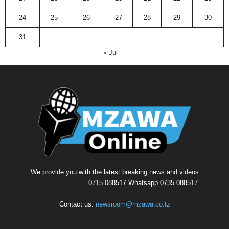
24
25
26
27
28
29
30
31
« Jul
We provide you with the latest breaking news and videos
........................... 0715 088517 Whatsapp 0735 088517
Contact us:
newsroom@mzawa.co.tz