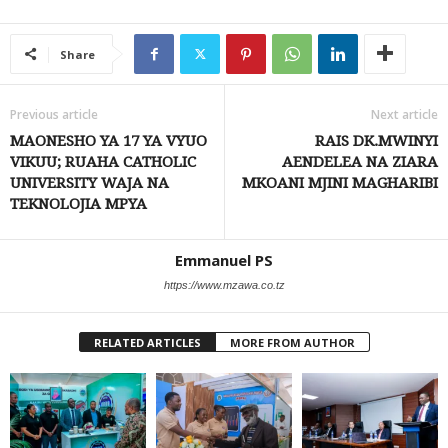
Share
Previous article
Next article
MAONESHO YA 17 YA VYUO
RAIS DK.MWINYI
VIKUU; RUAHA CATHOLIC
AENDELEA NA ZIARA
UNIVERSITY WAJA NA
MKOANI MJINI MAGHARIBI
TEKNOLOJIA MPYA
Emmanuel PS
https://www.mzawa.co.tz
RELATED ARTICLES
MORE FROM AUTHOR