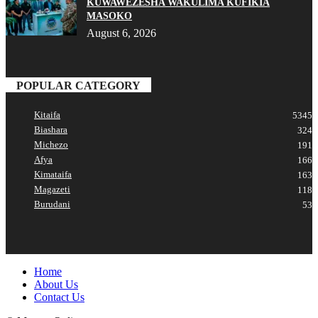
KUWAWEZESHA WAKULIMA KUFIKIA
MASOKO
August 6, 2026
POPULAR CATEGORY
Kitaifa
5345
Biashara
324
Michezo
191
Afya
166
Kimataifa
163
Magazeti
118
Burudani
53
Home
About Us
Contact Us