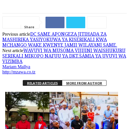
Share
DC SAME APONGEZA JITIHADA ZA
Previous article
MASHIRIKA YASIYOKUWA YA KISERIKALI KWA
MCHANGO WAKE KWENYE JAMII WILAYANI SAME.
WAVUVI WA MUSOMA VIJIJINI WAISHUKURU
Next article
SERIKALI MIKOPO NAFUU YA DKT.SAMIA YA UVUVI WA
VIZIMBA
Mariam Mallya
http://mzawa.co.tz
RELATED ARTICLES
MORE FROM AUTHOR