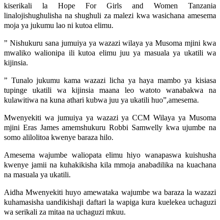
kiserikali la Hope For Girls and Women Tanzania
linalojishughulisha na shughuli za malezi kwa wasichana amesema
moja ya jukumu lao ni kutoa elimu.
” Nishukuru sana jumuiya ya wazazi wilaya ya Musoma mjini kwa
mwaliko walionipa ili kutoa elimu juu ya masuala ya ukatili wa
kijinsia.
” Tunalo jukumu kama wazazi licha ya haya mambo ya kisiasa
tupinge ukatili wa kijinsia maana leo watoto wanabakwa na
kulawitiwa na kuna athari kubwa juu ya ukatili huo”,amesema.
Mwenyekiti wa jumuiya ya wazazi ya CCM Wilaya ya Musoma
mjini Eras James amemshukuru Robbi Samwelly kwa ujumbe na
somo alilolitoa kwenye baraza hilo.
Amesema wajumbe waliopata elimu hiyo wanapaswa kuishusha
kwenye jamii na kuhakikisha kila mmoja anabadilika na kuachana
na masuala ya ukatili.
Aidha Mwenyekiti huyo amewataka wajumbe wa baraza la wazazi
kuhamasisha uandikishaji daftari la wapiga kura kuelekea uchaguzi
wa serikali za mitaa na uchaguzi mkuu.