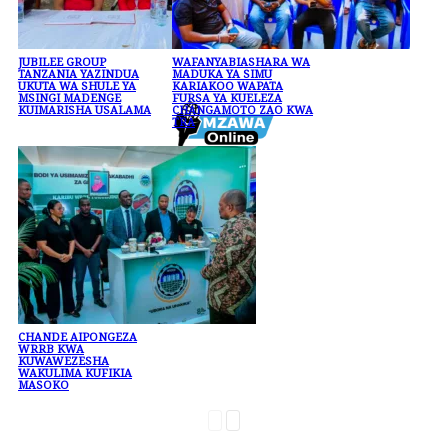
JUBILEE GROUP
WAFANYABIASHARA WA
TANZANIA YAZINDUA
MADUKA YA SIMU
UKUTA WA SHULE YA
KARIAKOO WAPATA
MSINGI MADENGE
FURSA YA KUELEZA
KUIMARISHA USALAMA
CHANGAMOTO ZAO KWA
TRA
CHANDE AIPONGEZA
WRRB KWA
KUWAWEZESHA
WAKULIMA KUFIKIA
MASOKO