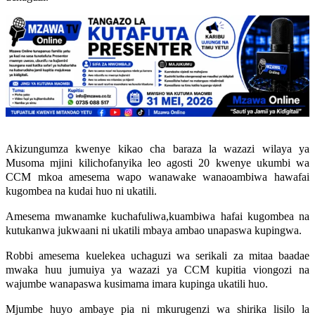
Akizungumza kwenye kikao cha baraza la wazazi wilaya ya
Musoma mjini kilichofanyika leo agosti 20 kwenye ukumbi wa
CCM mkoa amesema wapo wanawake wanaoambiwa hawafai
kugombea na kudai huo ni ukatili.
Amesema mwanamke kuchafuliwa,kuambiwa hafai kugombea na
kutukanwa jukwaani ni ukatili mbaya ambao unapaswa kupingwa.
Robbi amesema kuelekea uchaguzi wa serikali za mitaa baadae
mwaka huu jumuiya ya wazazi ya CCM kupitia viongozi na
wajumbe wanapaswa kusimama imara kupinga ukatili huo.
Mjumbe huyo ambaye pia ni mkurugenzi wa shirika lisilo la