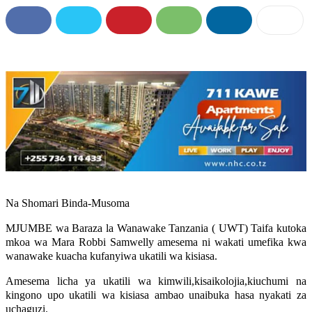
Na Shomari Binda-Musoma
MJUMBE wa Baraza la Wanawake Tanzania ( UWT) Taifa kutoka
mkoa wa Mara Robbi Samwelly amesema ni wakati umefika kwa
wanawake kuacha kufanyiwa ukatili wa kisiasa.
Amesema licha ya ukatili wa kimwili,kisaikolojia,kiuchumi na
kingono upo ukatili wa kisiasa ambao unaibuka hasa nyakati za
uchaguzi.