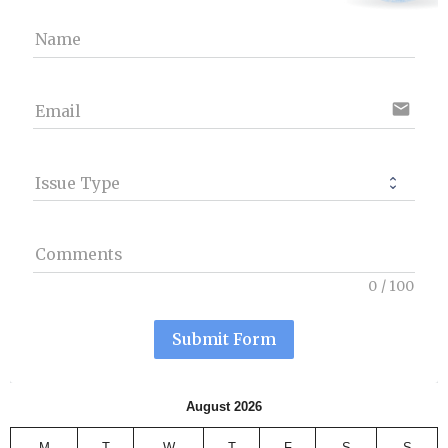
Name
email
Email
Issue Type
Comments
0
/
100
Submit Form
August 2026
M
T
W
T
F
S
S