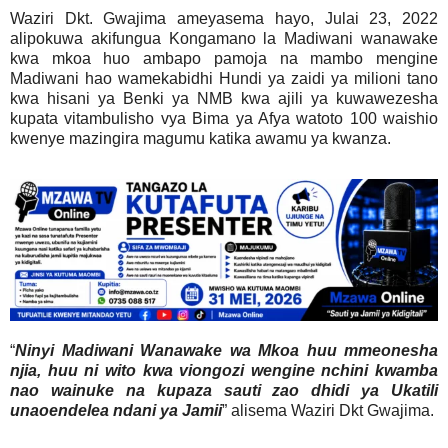
Waziri Dkt. Gwajima ameyasema hayo, Julai 23, 2022
alipokuwa akifungua Kongamano la Madiwani wanawake
kwa mkoa huo ambapo pamoja na mambo mengine
Madiwani hao wamekabidhi Hundi ya zaidi ya milioni tano
kwa hisani ya Benki ya NMB kwa ajili ya kuwawezesha
kupata vitambulisho vya Bima ya Afya watoto 100 waishio
kwenye mazingira magumu katika awamu ya kwanza.
“
Ninyi Madiwani Wanawake wa Mkoa huu mmeonesha
njia, huu ni wito kwa viongozi wengine nchini kwamba
nao wainuke na kupaza sauti zao dhidi ya Ukatili
unaoendelea ndani ya Jamii
” alisema Waziri Dkt Gwajima.