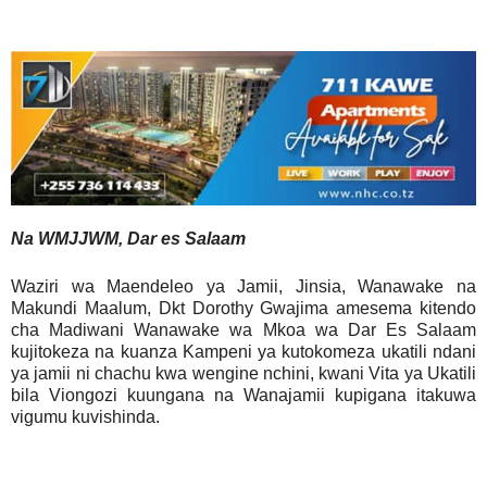
Na WMJJWM, Dar es Salaam
Waziri wa Maendeleo ya Jamii, Jinsia, Wanawake na
Makundi Maalum, Dkt Dorothy Gwajima amesema kitendo
cha Madiwani Wanawake wa Mkoa wa Dar Es Salaam
kujitokeza na kuanza Kampeni ya kutokomeza ukatili ndani
ya jamii ni chachu kwa wengine nchini, kwani Vita ya Ukatili
bila Viongozi kuungana na Wanajamii kupigana itakuwa
vigumu kuvishinda.