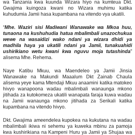
wa Tanzania kwa kuunda Wizara hiyo na kumteua Dkt.
Gwajima kuingoza kwani no Wizara muhimu katika
kuhudumia Jamii hasa kupambana na vitendo vya ukatili.
“
Mhe. Waziri sisi Madiwani Wanawake wa Mkoa huu,
tunaona na kushuhudia hatua mbalimbali unazochukua
wewe na wasaidizi wako ndani ya wizara dhidi ya
madhila haya ya ukatili ndani ya Jamii, tunakuahidi
ushirikiano wetu kwani kwa nguvu moja tutashinda
”
alisema Mhe. Rehema.
Naye Katibu Mkuu, wa Maendeleo ya Jamii Jinsia
Wanawake na Makundi Maaalum Dkt Zainab Chaula
alisema yeye kama Mtendaji Mkuu anaamini katika matokeo
hivyo wanapoona wadau mbalimbali wanaunga mkono
jitihada za kutokomeza ukatili wanapata faraja kuwa wadau
na Jamii wanaunga mkono jitihada za Serikali katika
kupambana na vitendo hivyo.
Dkt. Gwajima ameendelea kupokea na kukutana na wadau
mbalimbali ikiwa ni sehemu ya kuweka mbinu za pamoja
kwa kushirikiana na Kampeni Huru ya Jamii ya Shujaa wa