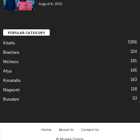
August 8, 2026
POPULAR CATEGORY
5356
Kitaifa
324
Biashara
191
Michezo
166
Afya
163
Kimataifa
118
Magazeti
53
Burudani
Home
About Us
Contact Us
© Mzawa Online