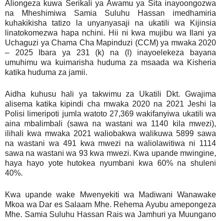
Aliongeza kuwa Serikali ya Awamu ya Sita inayoongozwa
na Mheshimiwa Samia Suluhu Hassan imedhamiria
kuhakikisha tatizo la unyanyasaji na ukatili wa Kijinsia
linatokomezwa hapa nchini. Hii ni kwa mujibu wa Ilani ya
Uchaguzi ya Chama Cha Mapinduzi (CCM) ya mwaka 2020
– 2025 Ibara ya 231 (k) na (l) inayoelekeza bayana
umuhimu wa kuimarisha huduma za msaada wa Kisheria
katika huduma za jamii.
Aidha kuhusu hali ya takwimu za Ukatili Dkt. Gwajima
alisema katika kipindi cha mwaka 2020 na 2021 Jeshi la
Polisi limeripoti jumla watoto 27,369 wakifanyiwa ukatili wa
aina mbalimbali (sawa na wastani wa 1140 kila mwezi),
ilihali kwa mwaka 2021 waliobakwa walikuwa 5899 sawa
na wastani wa 491 kwa mwezi na waliolawitiwa ni 1114
sawa na wastani wa 93 kwa mwezi. Kwa upande mwingine,
haya hayo yote hutokea nyumbani kwa 60% na shuleni
40%.
Kwa upande wake Mwenyekiti wa Madiwani Wanawake
Mkoa wa Dar es Salaam Mhe. Rehema Ayubu amepongeza
Mhe. Samia Suluhu Hassan Rais wa Jamhuri ya Muungano