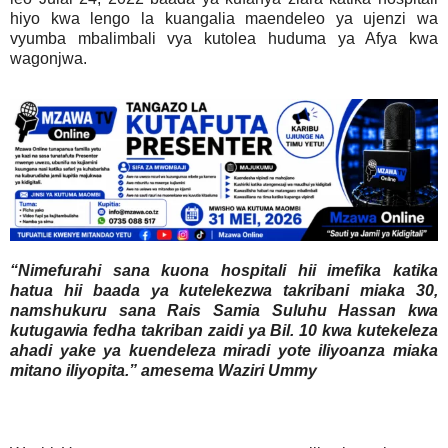
hiyo kwa lengo la kuangalia maendeleo ya ujenzi wa
vyumba mbalimbali vya kutolea huduma ya Afya kwa
wagonjwa.
“Nimefurahi sana kuona hospitali hii imefika katika
hatua hii baada ya kutelekezwa takribani miaka 30,
namshukuru sana Rais Samia Suluhu Hassan kwa
kutugawia fedha takriban zaidi ya Bil. 10 kwa kutekeleza
ahadi yake ya kuendeleza miradi yote iliyoanza miaka
mitano iliyopita.” amesema Waziri Ummy