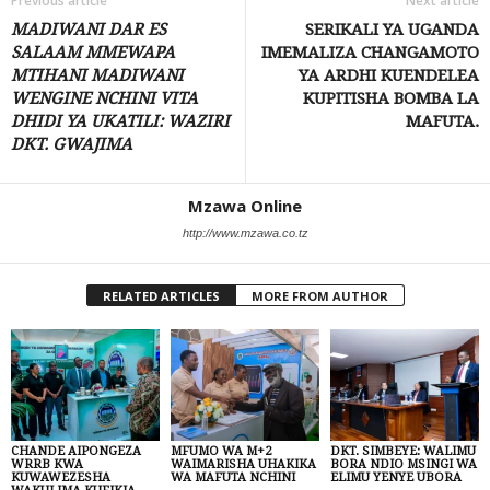
Previous article
Next article
MADIWANI DAR ES
SERIKALI YA UGANDA
SALAAM MMEWAPA
IMEMALIZA CHANGAMOTO
MTIHANI MADIWANI
YA ARDHI KUENDELEA
WENGINE NCHINI VITA
KUPITISHA BOMBA LA
DHIDI YA UKATILI: WAZIRI
MAFUTA.
DKT. GWAJIMA
Mzawa Online
http://www.mzawa.co.tz
RELATED ARTICLES
MORE FROM AUTHOR
CHANDE AIPONGEZA
MFUMO WA M+2
DKT. SIMBEYE: WALIMU
WRRB KWA
WAIMARISHA UHAKIKA
BORA NDIO MSINGI WA
KUWAWEZESHA
WA MAFUTA NCHINI
ELIMU YENYE UBORA