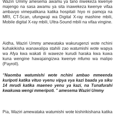
Waziri Ummy amesema awamu ya tano iliwekeza kwenye
majengo na sasa awamu ya sita inawekeza kwenye vifaa
ambavyo vimepatikana katika hospitali hiyo ni pamoja na
MRI, CT-Scan, ufungwaji wa Digital X-ray mashine mbili,
Mobile digital X-ray mbili, Ultra-Sound mbili na vifaa vingine.
Aidha, Waziri Ummy amewataka wakurugenzi wote nchini
kuhakikisha wanawalipa stahili zao watumishi wote wapya
wa Afya kwa wakati ili waweze kurudi haraka kwa kuwa
kuna wengine hawajaingizwa kwenye mfumo wa malipo
(Payroll).
“Naomba watumishi wote nchini ambao mmeenda
kuripoti katika vituo vyenu vipya vya kazi baada ya siku
14 mrudi katika maeneo yenu ya kazi, na Tunafurahi
kwakuwa wengi mmeripoti. ” amesema Waziri Ummy
Pia, Waziri amewataka watumishi wote kishirikishana katika