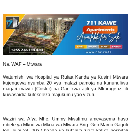
Na. WAF – Mtwara
Watumishi wa Hospital ya Rufaa Kanda ya Kusini Mtwara
kujengewa nyumba 20 vya malazi pamoja na kununuliwa
magari mawili (Coster) na Gari kwa ajili ya Mkurugenzi ili
kuwasaidia kutekeleza majukumu yao vizuri.
Waziri wa Afya Mhe. Ummy Mwalimu ameyasema hayo
mbele ya Mkuu wa Mkoa wa Mtwara Brig. Gen Marco Gaguti
leo Julai 24, 2022 baada ya kufanya ziara katika hospitali