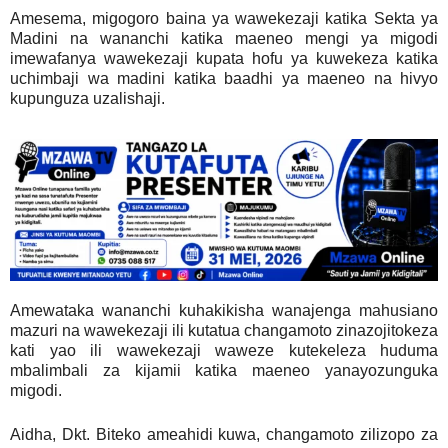
Amesema, migogoro baina ya wawekezaji katika Sekta ya
Madini na wananchi katika maeneo mengi ya migodi
imewafanya wawekezaji kupata hofu ya kuwekeza katika
uchimbaji wa madini katika baadhi ya maeneo na hivyo
kupunguza uzalishaji.
Amewataka wananchi kuhakikisha wanajenga mahusiano
mazuri na wawekezaji ili kutatua changamoto zinazojitokeza
kati yao ili wawekezaji waweze kutekeleza huduma
mbalimbali za kijamii katika maeneo yanayozunguka
migodi.
Aidha, Dkt. Biteko ameahidi kuwa, changamoto zilizopo za