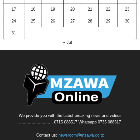
17
18
19
20
21
22
23
24
25
26
27
28
29
30
31
« Jul
We provide you with the latest breaking news and videos
........................... 0715 088517 Whatsapp 0735 088517
Contact us:
newsroom@mzawa.co.tz