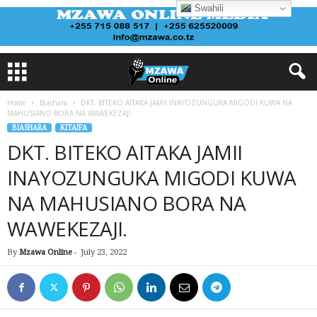
Swahili
Home
Biashara
DKT. BITEKO AITAKA JAMII INAYOZUNGUKA MIGODI KUWA NA
MAHUSIANO BORA NA WAWEKEZAJI.
BIASHARA
KITAIFA
DKT. BITEKO AITAKA JAMII
INAYOZUNGUKA MIGODI KUWA
NA MAHUSIANO BORA NA
WAWEKEZAJI.
By
Mzawa Online
-
July 23, 2022