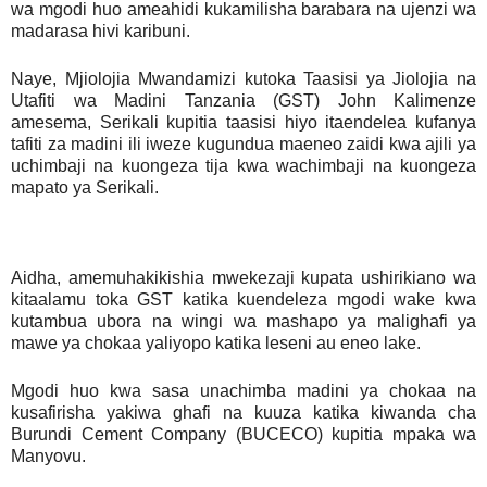
wa mgodi huo ameahidi kukamilisha barabara na ujenzi wa
madarasa hivi karibuni.
Naye, Mjiolojia Mwandamizi kutoka Taasisi ya Jiolojia na
Utafiti wa Madini Tanzania (GST) John Kalimenze
amesema, Serikali kupitia taasisi hiyo itaendelea kufanya
tafiti za madini ili iweze kugundua maeneo zaidi kwa ajili ya
uchimbaji na kuongeza tija kwa wachimbaji na kuongeza
mapato ya Serikali.
Aidha, amemuhakikishia mwekezaji kupata ushirikiano wa
kitaalamu toka GST katika kuendeleza mgodi wake kwa
kutambua ubora na wingi wa mashapo ya malighafi ya
mawe ya chokaa yaliyopo katika leseni au eneo lake.
Mgodi huo kwa sasa unachimba madini ya chokaa na
kusafirisha yakiwa ghafi na kuuza katika kiwanda cha
Burundi Cement Company (BUCECO) kupitia mpaka wa
Manyovu.