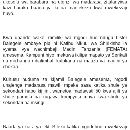
ukosefu wa barabara na ujenzi wa madarasa zitafanyiwa
kazi haraka baada ya kutoa maelekezo kwa mwekezaji
huyo.
Kwa upande wake, mmiliki wa mgodi huo ndugu Lister
Balegele ambaye pia ni Katibu Mkuu wa Shirikisho la
vyama vya wachimbaji Madini Tanzania (FEMATA)
amesema, Kampuni hiyo imekuwa ikilipa mapato ya Serikali
na michango mbalimbali kutokana na mauzo ya madini ya
chokaa.
Kuhusu huduma za kijamii Balegele amesema, mgodi
unajenga madarasa mawili mpaka sasa katika shule ya
sekondari hapo kijijini, wametoa madawati 50 kwa ajili ya
shule pamoja na kugawa kompyuta mpya kwa shule ya
sekondari na msingi.
Baada ya ziara ya Dkt. Biteko katika mgodi huo, mwekezaji