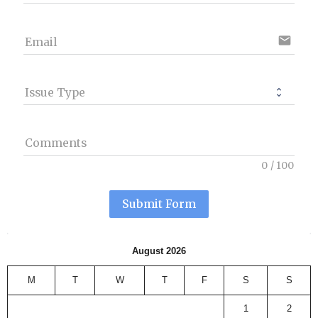
email
Email
Issue Type
Comments
0
/
100
Submit Form
August 2026
M
T
W
T
F
S
S
1
2