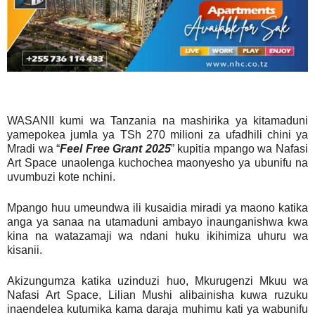
WASANII kumi wa Tanzania na mashirika ya kitamaduni
yamepokea jumla ya TSh 270 milioni za ufadhili chini ya
Mradi wa “
Feel Free Grant 2025
” kupitia mpango wa Nafasi
Art Space unaolenga kuchochea maonyesho ya ubunifu na
uvumbuzi kote nchini.
Mpango huu umeundwa ili kusaidia miradi ya maono katika
anga ya sanaa na utamaduni ambayo inaunganishwa kwa
kina na watazamaji wa ndani huku ikihimiza uhuru wa
kisanii.
Akizungumza katika uzinduzi huo, Mkurugenzi Mkuu wa
Nafasi Art Space, Lilian Mushi alibainisha kuwa ruzuku
inaendelea kutumika kama daraja muhimu kati ya wabunifu