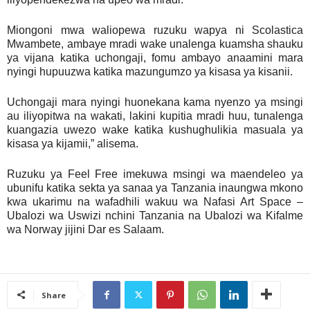
Miongoni mwa waliopewa ruzuku wapya ni Scolastica
Mwambete, ambaye mradi wake unalenga kuamsha shauku
ya vijana katika uchongaji, fomu ambayo anaamini mara
nyingi hupuuzwa katika mazungumzo ya kisasa ya kisanii.
Uchongaji mara nyingi huonekana kama nyenzo ya msingi
au iliyopitwa na wakati, lakini kupitia mradi huu, tunalenga
kuangazia uwezo wake katika kushughulikia masuala ya
kisasa ya kijamii,” alisema.
Ruzuku ya Feel Free imekuwa msingi wa maendeleo ya
ubunifu katika sekta ya sanaa ya Tanzania inaungwa mkono
kwa ukarimu na wafadhili wakuu wa Nafasi Art Space –
Ubalozi wa Uswizi nchini Tanzania na Ubalozi wa Kifalme
wa Norway jijini Dar es Salaam.
Share