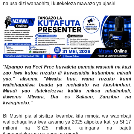
na usaidizi wanaohitaji kutekeleza mawazo ya ujasiri.
“
Mpango wa Feel Free huwaleta pamoja wasanii na kazi
zao kwa kutoa ruzuku ili kuwasaidia kutambua miradi
yao,” alisema. “Mwaka huu, wana ruzuku kumi
walichaguliwa baada ya mchakato wa kiushindani.
Miradi yao itatekelezwa katika mikoa mbalimbali,
ikiwemo Mtwara, Dar es Salaam, Zanzibar na
kwingineko.”
Bi Mushi pia alisisitiza kwamba kila mmoja wa waombaji
waliochaguliwa kwa awamu ya 2025 alipokea kati ya Sh17
milioni na Sh25 milioni, kulingana na bajeti
iliyopendekezwa na upeo wa mradi.