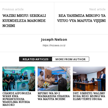
Previous article
Next article
WAZIRI MKUU: SERIKALI
REA YAHIMIZA MIKOPO YA
KUENDELEZA MABONDE
VITUO VYA MAFUTA VIJIJINI
NCHINI
Joseph Nelson
https://mzawa.co.tz
RELATED ARTICLES
MORE FROM AUTHOR
CHANDE AIPONGEZA
MFUMO WA M+2
DKT. SIMBEYE: WALIMU
WRRB KWA
WAIMARISHA UHAKIKA
BORA NDIO MSINGI WA
KUWAWEZESHA
WA MAFUTA NCHINI
ELIMU YENYE UBORA
WAKULIMA KUFIKIA
MASOKO