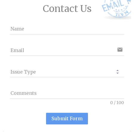
Contact Us
Name
email
Email
Issue Type
Comments
0
/
100
Submit Form