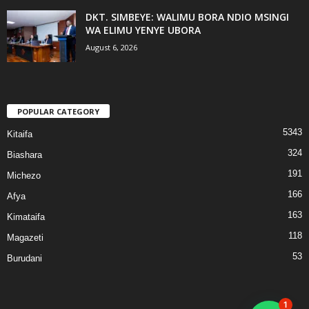
DKT. SIMBEYE: WALIMU BORA NDIO MSINGI
WA ELIMU YENYE UBORA
August 6, 2026
POPULAR CATEGORY
5343
Kitaifa
324
Biashara
191
Michezo
166
Afya
163
Kimataifa
118
Magazeti
53
Burudani
1