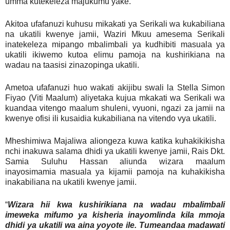
umma kutekeleza majukumu yake.
Akitoa ufafanuzi kuhusu mikakati ya Serikali wa kukabiliana
na ukatili kwenye jamii, Waziri Mkuu amesema Serikali
inatekeleza mipango mbalimbali ya kudhibiti masuala ya
ukatili ikiwemo kutoa elimu pamoja na kushirikiana na
wadau na taasisi zinazopinga ukatili.
Ametoa ufafanuzi huo wakati akijibu swali la Stella Simon
Fiyao (Viti Maalum) aliyetaka kujua mkakati wa Serikali wa
kuandaa vitengo maalum shuleni, vyuoni, ngazi za jamii na
kwenye ofisi ili kusaidia kukabiliana na vitendo vya ukatili.
Mheshimiwa Majaliwa aliongeza kuwa katika kuhakikikisha
nchi inakuwa salama dhidi ya ukatili kwenye jamii, Rais Dkt.
Samia Suluhu Hassan aliunda wizara maalum
inayosimamia masuala ya kijamii pamoja na kuhakikisha
inakabiliana na ukatili kwenye jamii.
“
Wizara hii kwa kushirikiana na wadau mbalimbali
imeweka mifumo ya kisheria inayomlinda kila mmoja
dhidi ya ukatili wa aina yoyote ile. Tumeandaa madawati