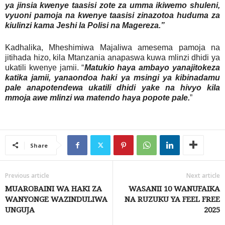
ya jinsia kwenye taasisi zote za umma ikiwemo shuleni,
vyuoni pamoja na kwenye taasisi zinazotoa huduma za
kiulinzi kama Jeshi la Polisi na Magereza.”
Kadhalika, Mheshimiwa Majaliwa amesema pamoja na
jitihada hizo, kila Mtanzania anapaswa kuwa mlinzi dhidi ya
ukatili kwenye jamii. “
Matukio haya ambayo yanajitokeza
katika jamii, yanaondoa haki ya msingi ya kibinadamu
pale anapotendewa ukatili dhidi yake na hivyo kila
mmoja awe mlinzi wa matendo haya popote pale.
”
Share
Previous article
Next article
MUAROBAINI WA HAKI ZA
WASANII 10 WANUFAIKA
WANYONGE WAZINDULIWA
NA RUZUKU YA FEEL FREE
UNGUJA
2025