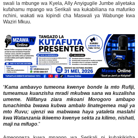
swali la mbunge wa Kyela, Ally Anyigugile Jumbe aliyetaka
kufahamu mpango wa Serikali wa kukabiliana na mafuriko
nchini, wakati wa kipindi cha Maswali ya Wabunge kwa
Waziri Mkuu.
“
Kama ambavyo tumeona kwenye bonde la mto Rufiji,
tumeamua kuanzisha mradi mkubwa sana wa kuzalisha
umeme. Nilifanya ziara mkoani Morogoro ambapo
tunachimba bwawa kubwa ambalo linategemea maji ya
mto Ruvu; ujenzi wa mabwawa haya yataleta maslahi
kwa Watanzania ikiwemo kwenye sekta za kilimo, nishati,
maji na mifugo
.”
Ameongeza kuwa mpango wa Serikali ni kuhakikisha