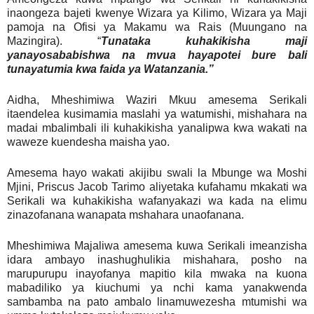
inaongeza bajeti kwenye Wizara ya Kilimo, Wizara ya Maji
pamoja na Ofisi ya Makamu wa Rais (Muungano na
Mazingira). “
Tunataka kuhakikisha maji
yanayosababishwa na mvua hayapotei bure bali
tunayatumia kwa faida ya Watanzania.”
Aidha, Mheshimiwa Waziri Mkuu amesema Serikali
itaendelea kusimamia maslahi ya watumishi, mishahara na
madai mbalimbali ili kuhakikisha yanalipwa kwa wakati na
waweze kuendesha maisha yao.
Amesema hayo wakati akijibu swali la Mbunge wa Moshi
Mjini, Priscus Jacob Tarimo aliyetaka kufahamu mkakati wa
Serikali wa kuhakikisha wafanyakazi wa kada na elimu
zinazofanana wanapata mshahara unaofanana.
Mheshimiwa Majaliwa amesema kuwa Serikali imeanzisha
idara ambayo inashughulikia mishahara, posho na
marupurupu inayofanya mapitio kila mwaka na kuona
mabadiliko ya kiuchumi ya nchi kama yanakwenda
sambamba na pato ambalo linamuwezesha mtumishi wa