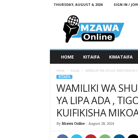
THURSDAY, AUGUST 6, 2026
SIGN IN / JOI
M
z
a
w
a
O
n
HOME
KITAIFA
KIMATAIFA
l
i
Home
Kitaifa
WAMILIKI WA SHULE WAIFURAHIA H
n
KITAIFA
e
WAMILIKI WA SH
YA LIPA ADA , TI
KUIFIKISHA MIKO
By
Mzawa Online
-
August 28, 2024