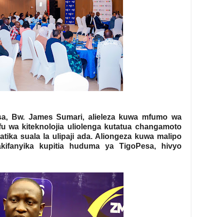
sa, Bw. James Sumari, alieleza kuwa mfumo wa
u wa kiteknolojia uliolenga kutatua changamoto
ika suala la ulipaji ada. Aliongeza kuwa malipo
kifanyika kupitia huduma ya TigoPesa, hivyo