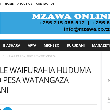
N
HOME
ABOUT US
CONTACT US
BIASHARA
AFYA
MICHEZO
BURUDANI
MAGAZET
UDUMA YA LIPA ADA , TIGO PESA WATANGAZA...
ULE WAIFURAHIA HUDUMA
GO PESA WATANGAZA
ANI