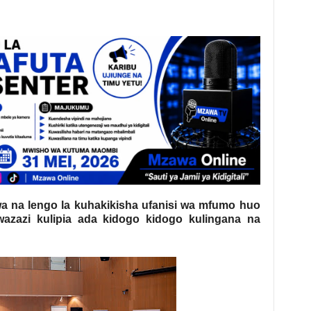
a na lengo la kuhakikisha ufanisi wa mfumo huo
zazi kulipia ada kidogo kidogo kulingana na