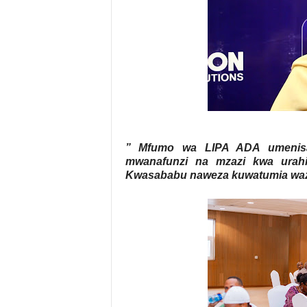
” Mfumo wa LIPA ADA umenisai
mwanafunzi na mzazi kwa urahi
Kwasababu naweza kuwatumia waza