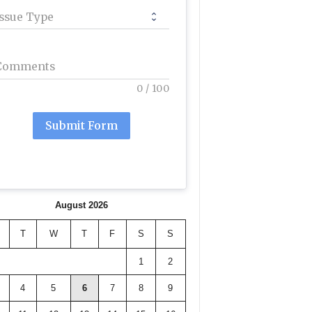
Issue Type
Comments
0
/
100
Submit Form
August 2026
T
W
T
F
S
S
1
2
4
5
6
7
8
9