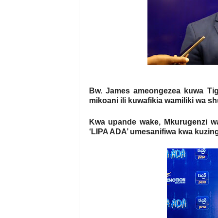
Bw. James ameongezea kuwa Tigo
mikoani ili kuwafikia wamiliki wa sh
Kwa upande wake, Mkurugenzi wa
‘LIPA ADA’ umesanifiwa kwa kuzingat