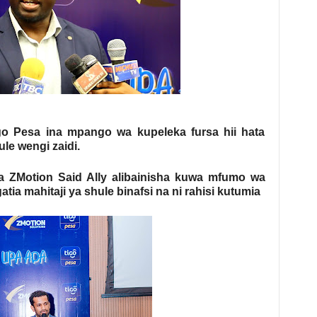
 Pesa ina mpango wa kupeleka fursa hii hata
ule wengi zaidi.
 ZMotion Said Ally alibainisha kuwa mfumo wa
ia mahitaji ya shule binafsi na ni rahisi kutumia