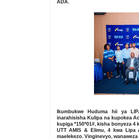
ADA.
Ikumbukwe Huduma hii ya LIPA 
inarahisisha Kulipa na kupokea A
kupiga *150*01#, kisha bonyeza 4 k
UTT AMIS & Elimu, 4 kwa Lipa A
maelekezo. Vinginevyo, wanaweza p