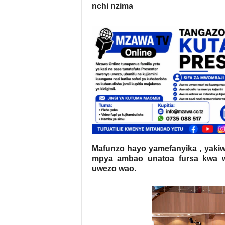
nchi nzima
Mafunzo hayo yamefanyika , yakiw
mpya ambao unatoa fursa kwa wa
uwezo wao.