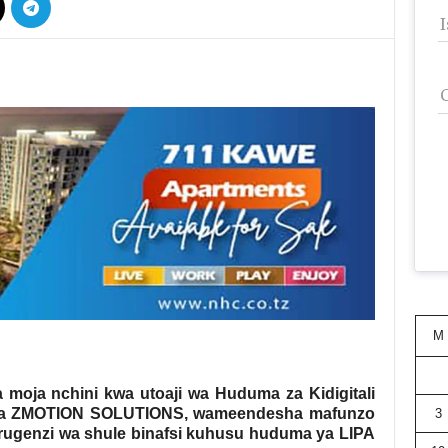
M
 moja nchini kwa utoaji wa Huduma za Kidigitali
a na ZMOTION SOLUTIONS, wameendesha mafunzo
3
urugenzi wa shule binafsi kuhusu huduma ya LIPA