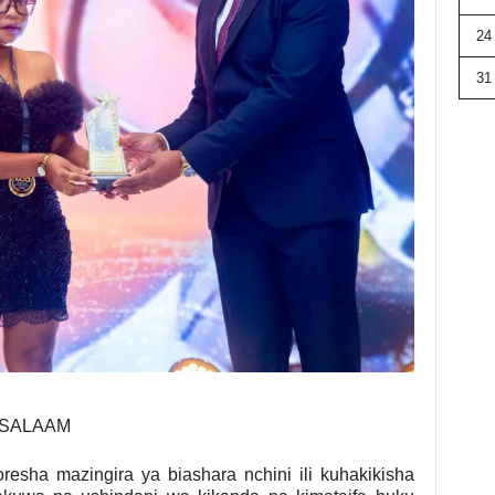
24
31
 SALAAM
sha mazingira ya biashara nchini ili kuhakikisha