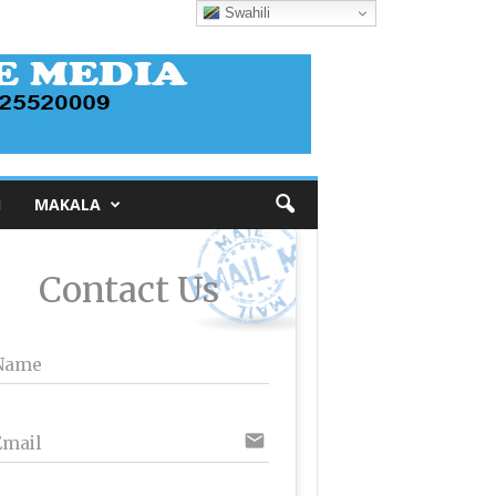
Swahili
I
MAKALA
Contact Us
Name
email
Email