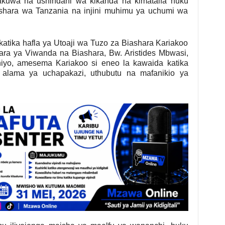
kuwa na ushindani wa kikanda na kimataifa huku
ashara wa Tanzania na injini muhimu ya uchumi wa
atika hafla ya Utoaji wa Tuzo za Biashara Kariakoo
a ya Viwanda na Biashara, Bw. Aristides Mbwasi,
hiyo, amesema Kariakoo si eneo la kawaida katika
ni alama ya uchapakazi, uthubutu na mafanikio ya