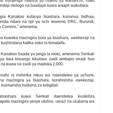
 iliyojenga maisha ya maelfu ya wananchi, huku
 mitaji midogo na baadaye kuwa waajiri wakubwa.
gia Kariakoo kufanya biashara, kununua bidhaa,
enda ndani na nje ya nchi ikiwemo DRC, Burundi,
a Comoro,” amesema.
 kuweka mazingira bora ya biashara, uwekezaji na
kushindana katika soko la kimataifa.
 Kariakoo baada ya janga la moto, amesema Serikali
 upya kwa kiwango kikubwa zaidi ambapo mradi huo
 28 na kuwa na zaidi ya maduka 2,000.
inafsi ni mshirika mkuu wa maendeleo ya uchumi,
a mazingira ya biashara, kurahisisha uwekezaji,
uimarisha huduma za kidigitali.
biashara kuwa Serikali itaendelea kusikiliza
pata mazingira yenye utulivu, uwazi na usalama wa