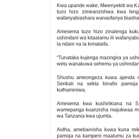
Kwa upande wake, Mwenyekiti wa K
tuzo hizo zimeanzishwa kwa leng
wafanyabiashara wanaofanya biasha
Amesema tuzo hizo zinalenga kuk
ushindani wa kitaalamu ili wafanya
la ndani na la kimataifa.
“Tunataka kujenga mazingira ya ush
wetu wanakuwa sehemu ya ushindani
Shushu ameongeza kuwa ajenda nyi
Serikali na sekta binafsi pamoja
kuthaminiwa.
Amesema kwa kushirikiana na Se
wamepanga kuanzisha majukwaa mba
wa Tanzania kwa ujumla.
Aidha, amebainisha kuwa kuna mik
pamoja na kampeni maalumu za kui