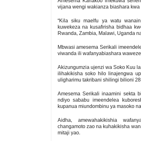
Amesema Kariakoo imekuwa sehemu
vijana wengi wakianza biashara kwa
“Kila siku maelfu ya watu wanain
kuwekeza na kusafirisha bidhaa kw
Rwanda, Zambia, Malawi, Uganda n
Mbwasi amesema Serikali imeendelea
viwanda ili wafanyabiashara waweze 
Akizungumzia ujenzi wa Soko Kuu la
ilihakikisha soko hilo linajengwa
uligharimu takribani shilingi bilioni
Amesema Serikali inaamini sekta b
ndiyo sababu imeendelea kuboresh
kupanua miundombinu ya masoko na k
Aidha, amewahakikishia wafanya
changamoto zao na kuhakikisha wana
mitaji yao.