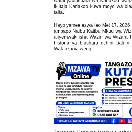
wafanyabiashara wa Kariakoo wana
ikiitaja Kariakoo kuwa moyo wa bi
taifa.
Hayo yameelezwa leo Mei 17, 2026 k
ambapo Naibu Katibu Mkuu wa Wizar
aliyemwakilisha Waziri wa Wizara 
historia ya biashara nchini bali 
Watanzania wengi.