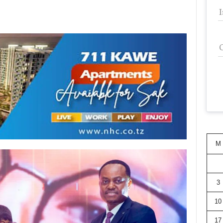
M
3
10
17