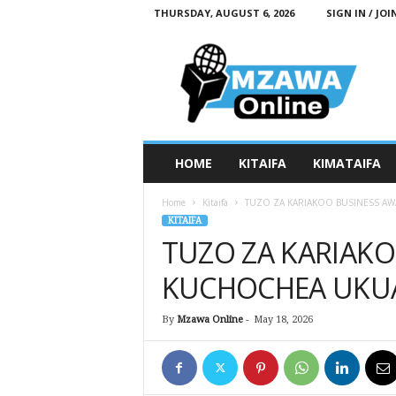
THURSDAY, AUGUST 6, 2026
SIGN IN / JOI
M
z
a
w
a
O
n
HOME
KITAIFA
KIMATAIFA
l
i
Home
Kitaifa
TUZO ZA KARIAKOO BUSINESS AW
n
KITAIFA
e
TUZO ZA KARIAK
KUCHOCHEA UKUA
By
Mzawa Online
-
May 18, 2026