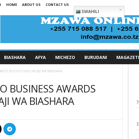
N
HOME
ABOUT US
CONTACT US
SWAHILI
BIASHARA
AFYA
MICHEZO
BURUDANI
MAGAZET
ARDS KUCHOCHEA UKUAJI WA BIASHARA
OO BUSINESS AWARDS
JI WA BIASHARA