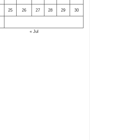
25
26
27
28
29
30
« Jul