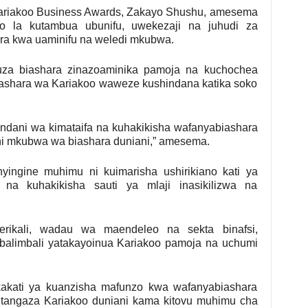
ariakoo Business Awards, Zakayo Shushu, amesema
o la kutambua ubunifu, uwekezaji na juhudi za
ra kwa uaminifu na weledi mkubwa.
uza biashara zinazoaminika pamoja na kuchochea
biashara wa Kariakoo waweze kushindana katika soko
indani wa kimataifa na kuhakikisha wafanyabiashara
 mkubwa wa biashara duniani,” amesema.
ngine muhimu ni kuimarisha ushirikiano kati ya
 na kuhakikisha sauti ya mlaji inasikilizwa na
rikali, wadau wa maendeleo na sekta binafsi,
limbali yatakayoinua Kariakoo pamoja na uchumi
akati ya kuanzisha mafunzo kwa wafanyabiashara
tangaza Kariakoo duniani kama kitovu muhimu cha