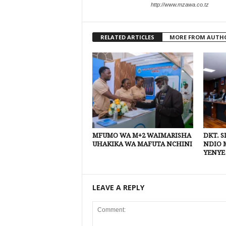
http://www.mzawa.co.tz
RELATED ARTICLES
MORE FROM AUTH
MFUMO WA M+2 WAIMARISHA
DKT. 
UHAKIKA WA MAFUTA NCHINI
NDIO 
YENYE
LEAVE A REPLY