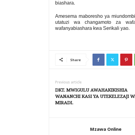
biashara.
Amesema maboresho ya miundombinu
utatuzi wa changamoto za wafa
wafanyabiashara kwa Serikali yao.
Share
Previous article
DKT. MWIGULU AWAHAKIKISHIA
WANANCHI KASI YA UTEKELEZAJI 
MIRADI.
Mzawa Online