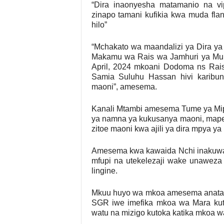
“Dira inaonyesha matamanio na vip
zinapo tamani kufikia kwa muda flan
hilo”
“Mchakato wa maandalizi ya Dira ya
Makamu wa Rais wa Jamhuri ya Muu
April, 2024 mkoani Dodoma ns Rai
Samia Suluhu Hassan hivi karibun
maoni”, amesema.
Kanali Mtambi amesema Tume ya Mip
ya namna ya kukusanya maoni, mapend
zitoe maoni kwa ajili ya dira mpya y
Amesema kwa kawaida Nchi inakuwa
mfupi na utekelezaji wake unaweza 
lingine.
Mkuu huyo wa mkoa amesema anataman
SGR iwe imefika mkoa wa Mara kuto
watu na mizigo kutoka katika mkoa w