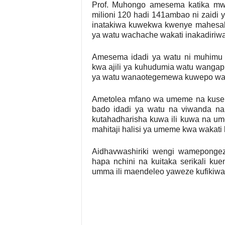
Prof. Muhongo amesema katika mw
milioni 120 hadi 141ambao ni zaidi 
inatakiwa kuwekwa kwenye mahesabu 
ya watu wachache wakati inakadiriw
Amesema idadi ya watu ni muhimu kw
kwa ajili ya kuhudumia watu wangap
ya watu wanaotegemewa kuwepo wak
Ametolea mfano wa umeme na kuse
bado idadi ya watu na viwanda na 
kutahadharisha kuwa ili kuwa na um
mahitaji halisi ya umeme kwa wakati h
Aidhavwashiriki wengi wamepongeza
hapa nchini na kuitaka serikali kue
umma ili maendeleo yaweze kufikiwa k