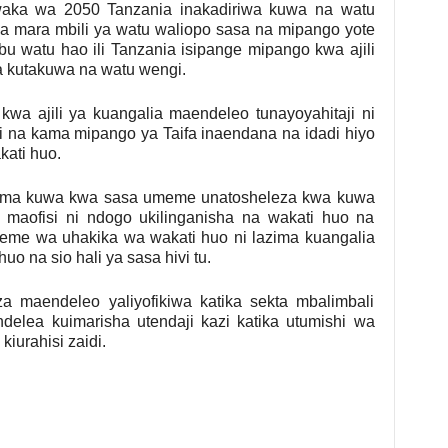
aka wa 2050 Tanzania inakadiriwa kuwa na watu
ya mara mbili ya watu waliopo sasa na mipango yote
watu hao ili Tanzania isipange mipango kwa ajili
a kutakuwa na watu wengi.
a ajili ya kuangalia maendeleo tunayoyahitaji ni
i na kama mipango ya Taifa inaendana na idadi hiyo
ati huo.
ma kuwa kwa sasa umeme unatosheleza kwa kuwa
maofisi ni ndogo ukilinganisha na wakati huo na
eme wa uhakika wa wakati huo ni lazima kuangalia
uo na sio hali ya sasa hivi tu.
 maendeleo yaliyofikiwa katika sekta mbalimbali
ndelea kuimarisha utendaji kazi katika utumishi wa
iurahisi zaidi.