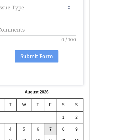
Issue Type
Comments
0
/
100
Submit Form
August 2026
T
W
T
F
S
S
1
2
4
5
6
7
8
9