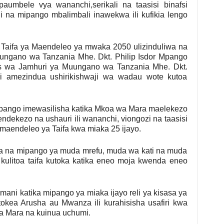
aumbele vya wananchi,serikali na taasisi binafsi
i na mipango mbalimbali inawekwa ili kufikia lengo
 Taifa ya Maendeleo ya mwaka 2050 ulizinduliwa na
ngano wa Tanzania Mhe. Dkt. Philip Isdor Mpango
s wa Jamhuri ya Muungano wa Tanzania Mhe. Dkt.
i amezindua ushirikishwaji wa wadau wote kutoa
ango imewasilisha katika Mkoa wa Mara maelekezo
ekezo na ushauri ili wananchi, viongozi na taasisi
a maendeleo ya Taifa kwa miaka 25 ijayo.
 na mipango ya muda mrefu, muda wa kati na muda
kulitoa taifa kutoka katika eneo moja kwenda eneo
i katika mipango ya miaka ijayo reli ya kisasa ya
kea Arusha au Mwanza ili kurahisisha usafiri kwa
a Mara na kuinua uchumi.