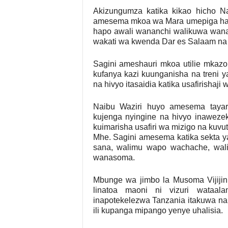
Akizungumza katika kikao hicho N
amesema mkoa wa Mara umepiga hat
hapo awali wananchi walikuwa wanat
wakati wa kwenda Dar es Salaam na
Sagini ameshauri mkoa utilie mkazo
kufanya kazi kuunganisha na treni
na hivyo itasaidia katika usafirishaji
Naibu Waziri huyo amesema tayari
kujenga nyingine na hivyo inawezek
kuimarisha usafiri wa mizigo na kuvu
Mhe. Sagini amesema katika sekta y
sana, walimu wapo wachache, wali
wanasoma.
Mbunge wa jimbo la Musoma Vijijin
linatoa maoni ni vizuri wataa
inapotekelezwa Tanzania itakuwa na
ili kupanga mipango yenye uhalisia.