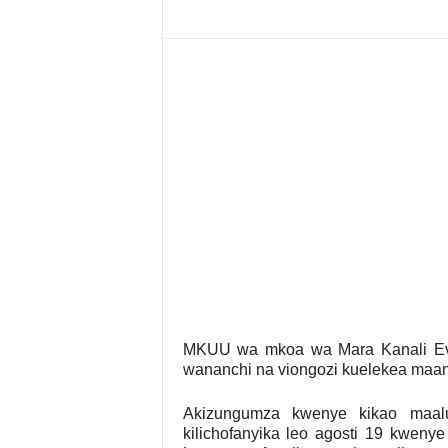
MKUU wa mkoa wa Mara Kanali Eva
wananchi na viongozi kuelekea maand
Akizungumza kwenye kikao maa
kilichofanyika leo agosti 19 kweny