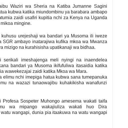
aibu Waziri wa Sheria na Katiba Jumanne Sagini
ua kubwa katika miundombinu ya barabara ambapo
umia zaidi usafiri kupitia nchi za Kenya na Uganda
 mikoa mingine.
 kuhusu urejeshaji wa bandari ya Musoma ili iweze
 ya SGR ambayo inatarajiwa kufika mkoa wa Mwanza
 wa mizigo na kurahisisha upatikanaji wa bidhaa.
 serikali imeshajenga meli nyingi na inaendelea
ana bandari ya Musoma ikifufuliwa itasaidia katika
tia wawekezajai zaidi katika Mkoa wa Mara.
a elimu nchi imepiga hatua kubwa sana tumepanuka
mu na wazazi tunaowajibu kuhakikisha wanafunzi
i Profesa Sospeter Muhongo amesema wakati taifa
lamu wa mipango wakajiuliza wakati huo Dira
 watu wangapi, dunia pia itaakuwa na watu wangapi