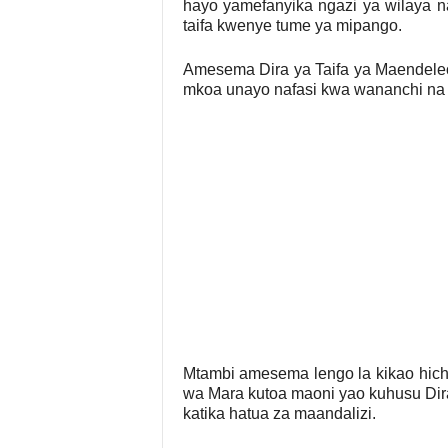
hayo yamefanyika ngazi ya wilaya n
taifa kwenye tume ya mipango.
Amesema Dira ya Taifa ya Maendeleo 
mkoa unayo nafasi kwa wananchi na v
Mtambi amesema lengo la kikao hich
wa Mara kutoa maoni yao kuhusu Dir
katika hatua za maandalizi.