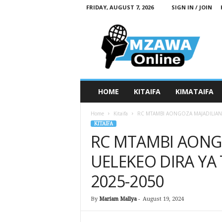
FRIDAY, AUGUST 7, 2026
SIGN IN / JOIN
M
z
a
w
a
O
n
HOME
KITAIFA
KIMATAIFA
l
i
Home
Kitaifa
RC MTAMBI AONGOZA MAJADILIANO
n
KITAIFA
e
RC MTAMBI AONG
UELEKEO DIRA YA
2025-2050
By
Mariam Mallya
-
August 19, 2024