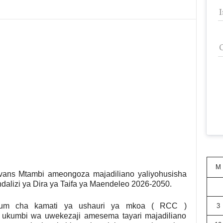
M
ns Mtambi ameongoza majadiliano yaliyohusisha
alizi ya Dira ya Taifa ya Maendeleo 2026-2050.
lum cha kamati ya ushauri ya mkoa ( RCC )
3
e ukumbi wa uwekezaji amesema tayari majadiliano