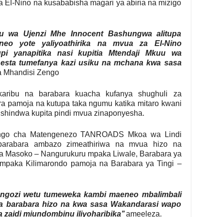
a El-Nino na kusababisha magari ya abiria na mizigo
u wa Ujenzi Mhe Innocent Bashungwa alitupa
eo yote yaliyoathirika na mvua za El-Nino
pi yanapitika nasi kupitia Mtendaji Mkuu wa
ta tumefanya kazi usiku na mchana kwa sasa
a Mhandisi Zengo
aribu na barabara kuacha kufanya shughuli za
a pamoja na kutupa taka ngumu katika mitaro kwani
ushindwa kupita pindi mvua zinaponyesha.
engo cha Matengenezo TANROADS Mkoa wa Lindi
barabara ambazo zimeathiriwa na mvua hizo na
a Masoko – Nangurukuru mpaka Liwale, Barabara ya
mpaka Kilimarondo pamoja na Barabara ya Tingi –
ongozi wetu tumeweka kambi maeneo mbalimbali
 wa barabara hizo na kwa sasa Wakandarasi wapo
a zaidi miundombinu iliyoharibika’’
ameeleza.