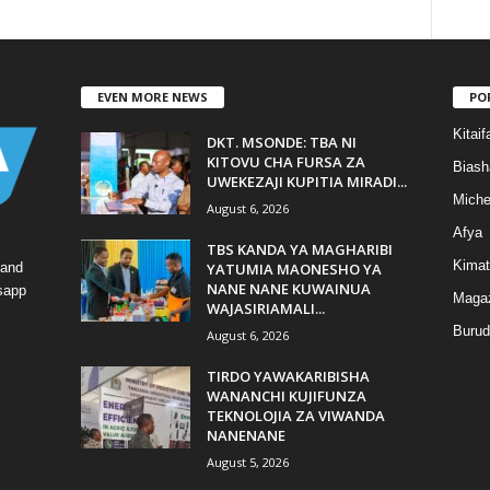
EVEN MORE NEWS
PO
Kitaif
DKT. MSONDE: TBA NI
KITOVU CHA FURSA ZA
Biash
UWEKEZAJI KUPITIA MIRADI...
Mich
August 6, 2026
Afya
TBS KANDA YA MAGHARIBI
Kimat
YATUMIA MAONESHO YA
 and
NANE NANE KUWAINUA
tsapp
Magaz
WAJASIRIAMALI...
Burud
August 6, 2026
TIRDO YAWAKARIBISHA
WANANCHI KUJIFUNZA
TEKNOLOJIA ZA VIWANDA
NANENANE
August 5, 2026