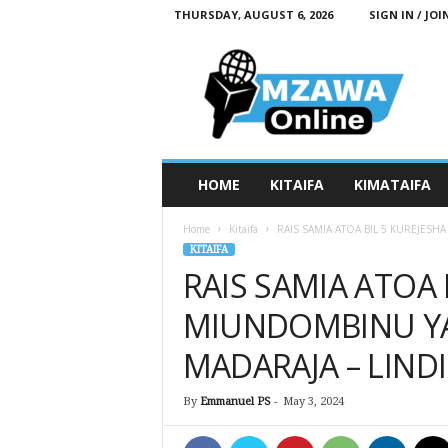
THURSDAY, AUGUST 6, 2026
SIGN IN / JOI
M
z
a
w
a
O
n
HOME
KITAIFA
KIMATAIFA
l
i
Home
Kitaifa
RAIS SAMIA ATOA BIL 5 KUREJESH
n
KITAIFA
e
RAIS SAMIA ATOA 
MIUNDOMBINU YA
MADARAJA – LINDI
By
Emmanuel PS
-
May 3, 2024