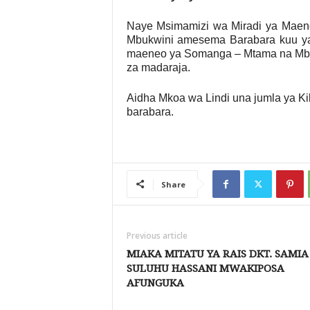
Naye Msimamizi wa Miradi ya Mae
Mbukwini amesema Barabara kuu ya 
maeneo ya Somanga – Mtama na Mbwe
za madaraja.
Aidha Mkoa wa Lindi una jumla ya K
barabara.
Share
Previous article
MIAKA MITATU YA RAIS DKT. SAMIA
SULUHU HASSANI MWAKIPOSA
AFUNGUKA