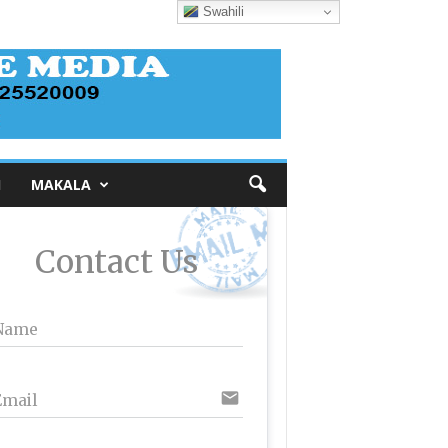
Swahili
I
MAKALA
Contact Us
Name
email
Email