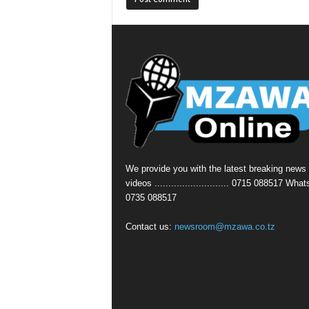
We provide you with the latest breaking news
videos ........................... 0715 088517 Wha
0735 088517
Contact us:
newsroom@mzawa.co.tz