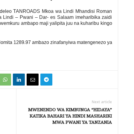
ndeleo TANROADS Mkoa wa Lindi Mhandisi Roman
Lindi – Pwani – Dar- es Salaam imeharibika zaidi
mkuru ambapo maji yalipita juu na kuharibu kingo
ilomita 1289.97 ambazo zinafanyiwa matengenezo ya
Next article
MWENENDO WA KIMBUNGA “HIDAYA”
KATIKA BAHARI YA HINDI MASHARIKI
MWA PWANI YA TANZANIA