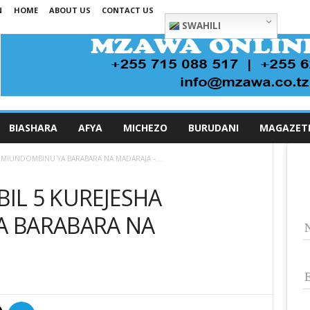
N
HOME
ABOUT US
CONTACT US
SWAHILI
BIASHARA
AFYA
MICHEZO
BURUDANI
MAGAZET
A MIUNDOMBINU YA BARABARA NA MADARAJA –...
BIL 5 KUREJESHA
 BARABARA NA