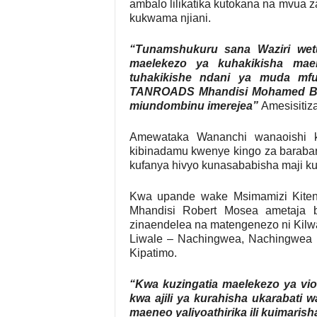
ambalo lilikatika kutokana na mvua z
kukwama njiani.
“Tunamshukuru sana Waziri wet
maelekezo ya kuhakikisha maen
tuhakikishe ndani ya muda mfu
TANROADS Mhandisi Mohamed Bes
miundombinu imerejea”
Amesisitiz
Amewataka Wananchi wanaoishi k
kibinadamu kwenye kingo za barabar
kufanya hivyo kunasababisha maji k
Kwa upande wake Msimamizi Kit
Mhandisi Robert Mosea ametaja 
zinaendelea na matengenezo ni Kilw
Liwale – Nachingwea, Nachingwea 
Kipatimo.
“Kwa kuzingatia maelekezo ya vi
kwa ajili ya kurahisha ukarabati
maeneo yaliyoathirika ili kuimarish