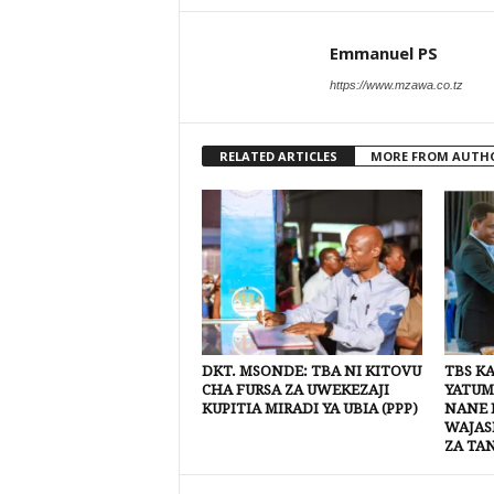
Emmanuel PS
https://www.mzawa.co.tz
RELATED ARTICLES
MORE FROM AUTH
DKT. MSONDE: TBA NI KITOVU
TBS K
CHA FURSA ZA UWEKEZAJI
YATUM
KUPITIA MIRADI YA UBIA (PPP)
NANE 
WAJAS
ZA TA