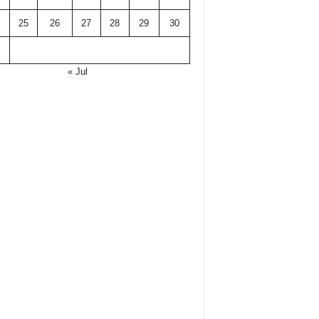
25
26
27
28
29
30
« Jul