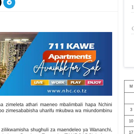
M
a zimeleta athari maeneo mbalimbali hapa Nchini
3
apo zimesababisha uharifu mkubwa wa miundombinu
10
 zilikwamisha shughuli za maendeleo ya Wananchi,
17