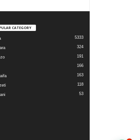
PULAR CATEGORY
5333
a
324
ara
191
ezo
166
163
aifa
118
eti
53
ani