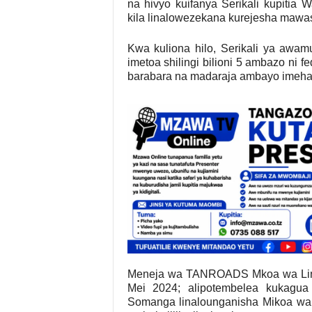
na hivyo kuifanya Serikali kupiti
kila linalowezekana kurejesha mawasi
Kwa kuliona hilo, Serikali ya awam
imetoa shilingi bilioni 5 ambazo ni 
barabara na madaraja ambayo imehari
Meneja wa TANROADS Mkoa wa Lind
Mei 2024; alipotembelea kukagua 
Somanga linalounganisha Mikoa wa