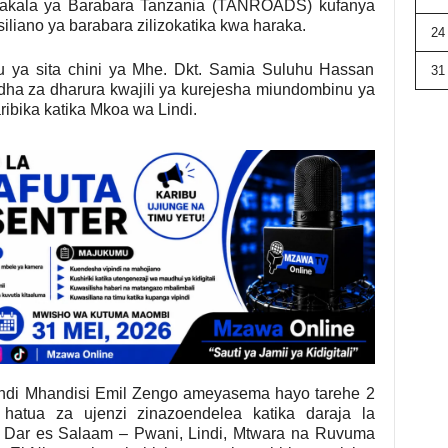
a Wakala ya Barabara Tanzania (TANROADS) kufanya
liano ya barabara zilizokatika kwa haraka.
24
u ya sita chini ya Mhe. Dkt. Samia Suluhu Hassan
31
fedha za dharura kwajili ya kurejesha miundombinu ya
bika katika Mkoa wa Lindi.
i Mhandisi Emil Zengo ameyasema hayo tarehe 2
hatua za ujenzi zinazoendelea katika daraja la
 Dar es Salaam – Pwani, Lindi, Mtwara na Ruvuma