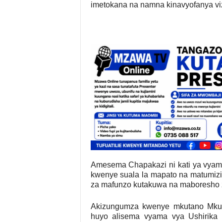
imetokana na namna kinavyofanya viz
Amesema Chapakazi ni kati ya vyama 1
kwenye suala la mapato na matumizi 
za mafunzo kutakuwa na maboresho z
Akizungumza kwenye mkutano Mkuu
huyo alisema vyama vya Ushirika