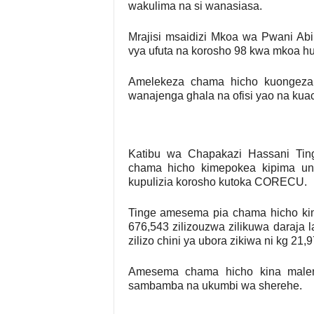
wakulima na si wanasiasa.
Mrajisi msaidizi Mkoa wa Pwani Abi
vya ufuta na korosho 98 kwa mkoa huo
Amelekeza chama hicho kuongeza
wanajenga ghala na ofisi yao na kua
Katibu wa Chapakazi Hassani Ti
chama hicho kimepokea kipima un
kupulizia korosho kutoka CORECU.
Tinge amesema pia chama hicho ki
676,543 zilizouzwa zilikuwa daraja l
zilizo chini ya ubora zikiwa ni kg 21,9
Amesema chama hicho kina maleng
sambamba na ukumbi wa sherehe.