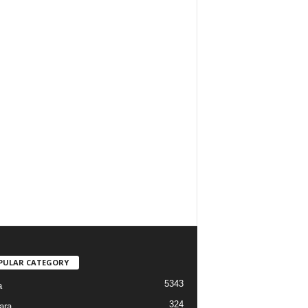
PULAR CATEGORY
5343
a
324
ara