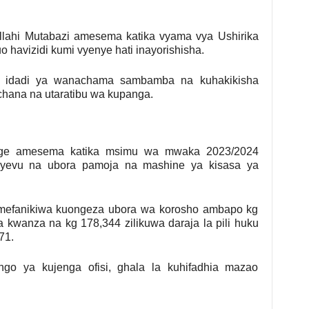
llahi Mutabazi amesema katika vyama vya Ushirika
 havizidi kumi vyenye hati inayorishisha.
 idadi ya wanachama sambamba na kuhakikisha
chana na utaratibu wa kupanga.
nge amesema katika msimu wa mwaka 2023/2024
yevu na ubora pamoja na mashine ya kisasa ya
mefanikiwa kuongeza ubora wa korosho ambapo kg
a kwanza na kg 178,344 zilikuwa daraja la pili huku
71.
o ya kujenga ofisi, ghala la kuhifadhia mazao