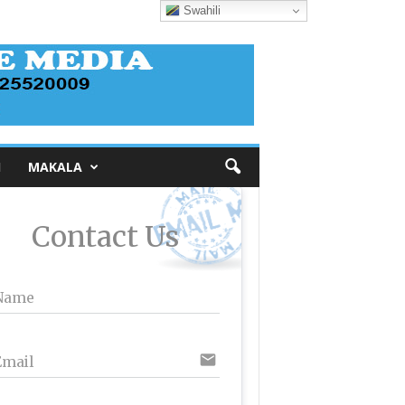
Swahili
I
MAKALA
Contact Us
Name
email
Email