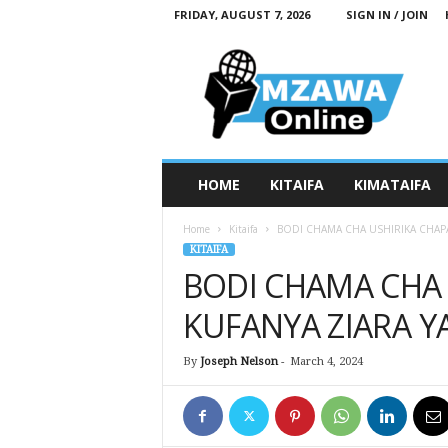
FRIDAY, AUGUST 7, 2026
SIGN IN / JOIN
M
z
a
w
a
O
n
HOME
KITAIFA
KIMATAIFA
l
i
Home
Kitaifa
BODI CHAMA CHA USHIRIKA CHAP
n
KITAIFA
e
BODI CHAMA CHA 
KUFANYA ZIARA 
By
Joseph Nelson
-
March 4, 2024