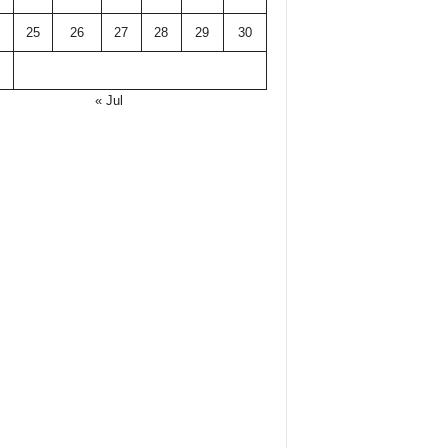
25
26
27
28
29
30
« Jul