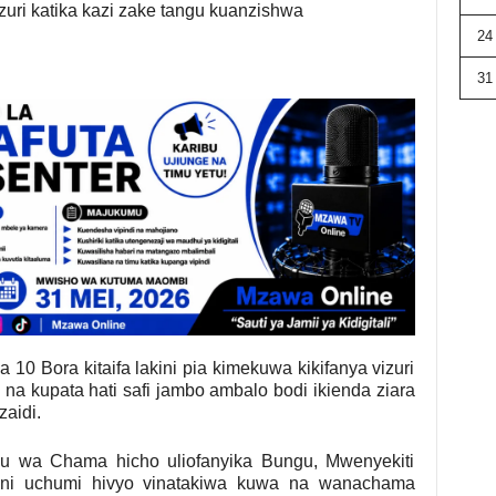
uri katika kazi zake tangu kuanzishwa
24
31
0 Bora kitaifa lakini pia kimekuwa kikifanya vizuri
na kupata hati safi jambo ambalo bodi ikienda ziara
aidi.
 wa Chama hicho uliofanyika Bungu, Mwenyekiti
 ni uchumi hivyo vinatakiwa kuwa na wanachama