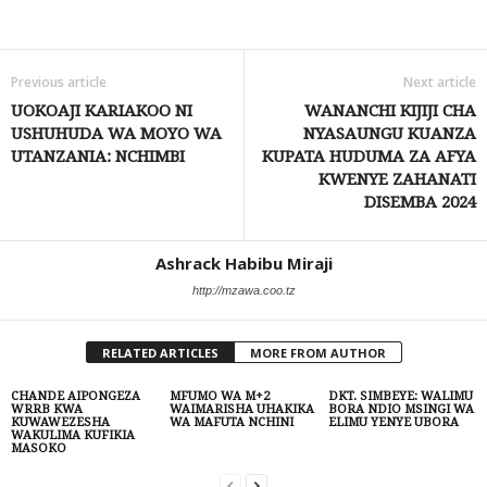
Share
Previous article
Next article
UOKOAJI KARIAKOO NI
WANANCHI KIJIJI CHA
USHUHUDA WA MOYO WA
NYASAUNGU KUANZA
UTANZANIA: NCHIMBI
KUPATA HUDUMA ZA AFYA
KWENYE ZAHANATI
DISEMBA 2024
Ashrack Habibu Miraji
http://mzawa.coo.tz
RELATED ARTICLES
MORE FROM AUTHOR
CHANDE AIPONGEZA
MFUMO WA M+2
DKT. SIMBEYE: WALIMU
WRRB KWA
WAIMARISHA UHAKIKA
BORA NDIO MSINGI WA
KUWAWEZESHA
WA MAFUTA NCHINI
ELIMU YENYE UBORA
WAKULIMA KUFIKIA
MASOKO