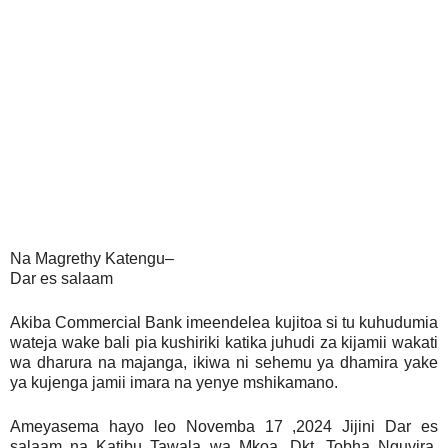
Na Magrethy Katengu–
Dar es salaam
Akiba Commercial Bank imeendelea kujitoa si tu kuhudumia
wateja wake bali pia kushiriki katika juhudi za kijamii wakati
wa dharura na majanga, ikiwa ni sehemu ya dhamira yake
ya kujenga jamii imara na yenye mshikamano.
Ameyasema hayo leo Novemba 17 ,2024 Jijini Dar es
salaam na Katibu Tawala wa Mkoa, Dkt. Tobha Nguvira,