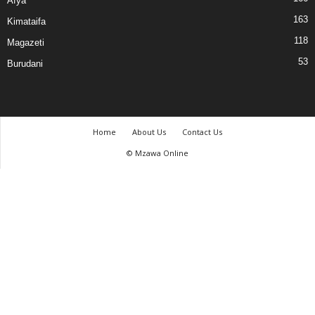
Afya
163
Kimataifa
118
Magazeti
53
Burudani
Home
About Us
Contact Us
© Mzawa Online