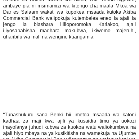
ambaye pia ni msimamizi wa kitengo cha maafa Mkoa wa
Dar es Salaam wakati wa kupokea msaada kutoka Akiba
Commercial Bank walipokuja kutembelea eneo la ajali la
jengo la biashara lililoporomoka Kariakoo, ajali
iliyosababisha madhara makubwa, ikiwemo majeruhi,
uharibifu wa mali na wengine kuangamia
“Tunashukuru sana Benki hii imetoa msaada wa katoni
kadhaa za maji kwa ajili ya kusaidia timu ya uokozi
inayofanya juhudi kubwa za kuokoa watu waliokumbwa na
ajali hiyo mbaya na ya kusikitisha na wamekuja na Ujumbe