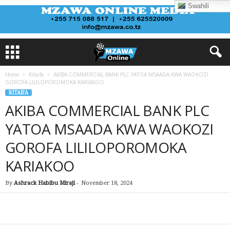
Swahili
Home
Kitaifa
AKIBA COMMERCIAL BANK PLC YATOA MSAADA KWA WAOKOZI
GOROFA LILILOPOROMOKA KARIAKOO
KITAIFA
AKIBA COMMERCIAL BANK PLC
YATOA MSAADA KWA WAOKOZI
GOROFA LILILOPOROMOKA
KARIAKOO
By
Ashrack Habibu Miraji
-
November 18, 2024