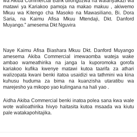
wa Akiba Commercial Bank uliongozwa na wafanyakazi wa
matawi ya Kariakoo pamoja na makao makuu , akiwemo
Mkuu wa Kitengo cha Masoko na Mawasiliano, Bi. Dora
Saria, na Kaimu Afisa Mkuu Mtendaji, Dkt. Danford
Muyango.” amesema Dkt Nguvira
Naye Kaimu Afisa Biashara Mkuu Dkt. Danford Muyango
amesema Akiba Commercial imewaomba wateja wake
ambao wameathirika na janga la kuporomoka gorofa
kariakoo kufika kwenye matawi kutoa taarifa za athari
walizopata kwani benki itatoa usaidizi wa tathmini wa kina
kuhusu huduma za bima na kuanzisha utaratibu wa
marejesho ya mikopo yao kulingana na hali yao .
Aidha Akiba Commercial benki inatoa polea sana kwa wale
wote walioathirika hivyo haitasita kutoa msaada wa kiutu
pale watakapohitajika.