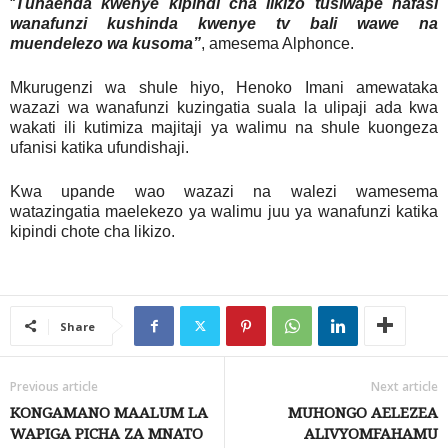
“
Tunaenda kwenye kipindi cha likizo tusiwape nafasi
wanafunzi kushinda kwenye tv bali wawe na
muendelezo wa kusoma”
, amesema Alphonce.
Mkurugenzi wa shule hiyo, Henoko Imani amewataka
wazazi wa wanafunzi kuzingatia suala la ulipaji ada kwa
wakati ili kutimiza majitaji ya walimu na shule kuongeza
ufanisi katika ufundishaji.
Kwa upande wao wazazi na walezi wamesema
watazingatia maelekezo ya walimu juu ya wanafunzi katika
kipindi chote cha likizo.
Share
Previous article
Next article
KONGAMANO MAALUM LA
MUHONGO AELEZEA
WAPIGA PICHA ZA MNATO
ALIVYOMFAHAMU