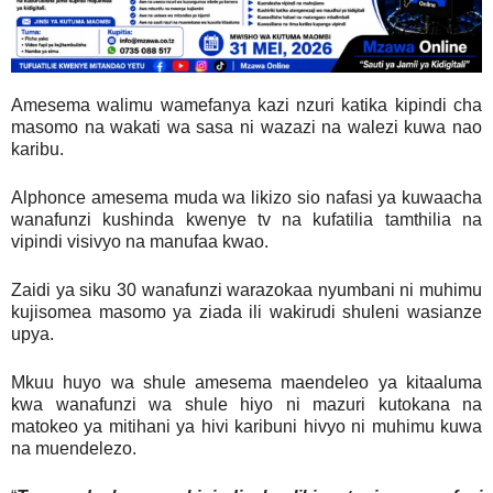
Amesema walimu wamefanya kazi nzuri katika kipindi cha
masomo na wakati wa sasa ni wazazi na walezi kuwa nao
karibu.
Alphonce amesema muda wa likizo sio nafasi ya kuwaacha
wanafunzi kushinda kwenye tv na kufatilia tamthilia na
vipindi visivyo na manufaa kwao.
Zaidi ya siku 30 wanafunzi warazokaa nyumbani ni muhimu
kujisomea masomo ya ziada ili wakirudi shuleni wasianze
upya.
Mkuu huyo wa shule amesema maendeleo ya kitaaluma
kwa wanafunzi wa shule hiyo ni mazuri kutokana na
matokeo ya mitihani ya hivi karibuni hivyo ni muhimu kuwa
na muendelezo.