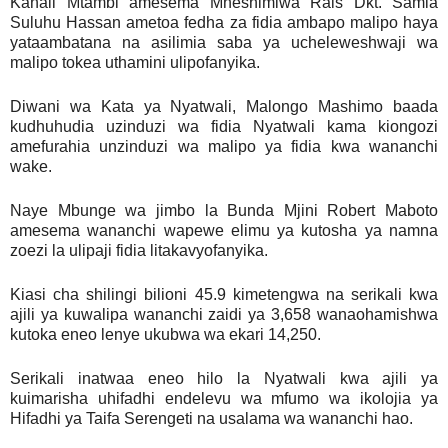
Kanali Mtambi amesema Mheshimiwa Rais Dkt. Samia
Suluhu Hassan ametoa fedha za fidia ambapo malipo haya
yataambatana na asilimia saba ya ucheleweshwaji wa
malipo tokea uthamini ulipofanyika.
Diwani wa Kata ya Nyatwali, Malongo Mashimo baada
kudhuhudia uzinduzi wa fidia Nyatwali kama kiongozi
amefurahia unzinduzi wa malipo ya fidia kwa wananchi
wake.
Naye Mbunge wa jimbo la Bunda Mjini Robert Maboto
amesema wananchi wapewe elimu ya kutosha ya namna
zoezi la ulipaji fidia litakavyofanyika.
Kiasi cha shilingi bilioni 45.9 kimetengwa na serikali kwa
ajili ya kuwalipa wananchi zaidi ya 3,658 wanaohamishwa
kutoka eneo lenye ukubwa wa ekari 14,250.
Serikali inatwaa eneo hilo la Nyatwali kwa ajili ya
kuimarisha uhifadhi endelevu wa mfumo wa ikolojia ya
Hifadhi ya Taifa Serengeti na usalama wa wananchi hao.