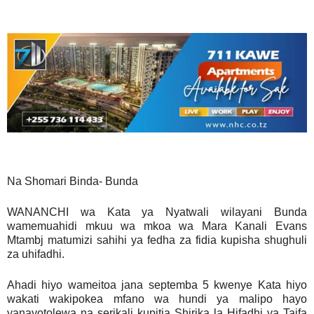
Na Shomari Binda- Bunda
WANANCHI wa Kata ya Nyatwali wilayani Bunda
wamemuahidi mkuu wa mkoa wa Mara Kanali Evans
Mtambj matumizi sahihi ya fedha za fidia kupisha shughuli
za uhifadhi.
Ahadi hiyo wameitoa jana septemba 5 kwenye Kata hiyo
wakati wakipokea mfano wa hundi ya malipo hayo
yanayotolewa na serikali kupitia Shirika la Hifadhi ya Taifa