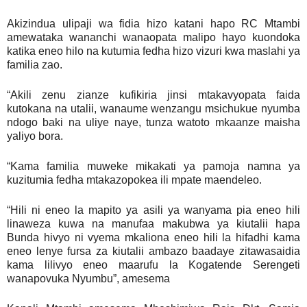
Akizindua ulipaji wa fidia hizo katani hapo RC Mtambi
amewataka wananchi wanaopata malipo hayo kuondoka
katika eneo hilo na kutumia fedha hizo vizuri kwa maslahi ya
familia zao.
“Akili zenu zianze kufikiria jinsi mtakavyopata faida
kutokana na utalii, wanaume wenzangu msichukue nyumba
ndogo baki na uliye naye, tunza watoto mkaanze maisha
yaliyo bora.
“Kama familia muweke mikakati ya pamoja namna ya
kuzitumia fedha mtakazopokea ili mpate maendeleo.
“Hili ni eneo la mapito ya asili ya wanyama pia eneo hili
linaweza kuwa na manufaa makubwa ya kiutalii hapa
Bunda hivyo ni vyema mkaliona eneo hili la hifadhi kama
eneo lenye fursa za kiutalii ambazo baadaye zitawasaidia
kama lilivyo eneo maarufu la Kogatende Serengeti
wanapovuka Nyumbu”, amesema