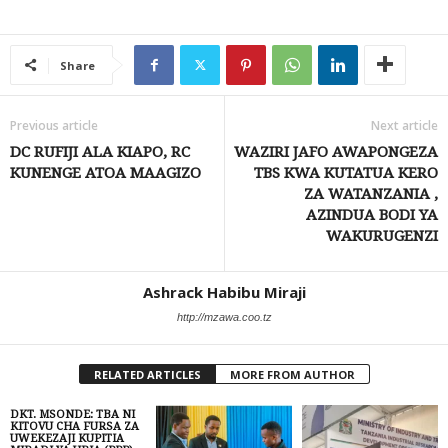
Share
Previous article
Next article
DC RUFIJI ALA KIAPO, RC
WAZIRI JAFO AWAPONGEZA
KUNENGE ATOA MAAGIZO
TBS KWA KUTATUA KERO
ZA WATANZANIA ,
AZINDUA BODI YA
WAKURUGENZI
Ashrack Habibu Miraji
http://mzawa.coo.tz
RELATED ARTICLES
MORE FROM AUTHOR
DKT. MSONDE: TBA NI
KITOVU CHA FURSA ZA
UWEKEZAJI KUPITIA