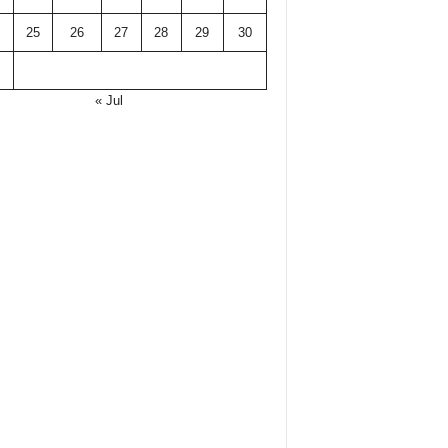
25
26
27
28
29
30
« Jul