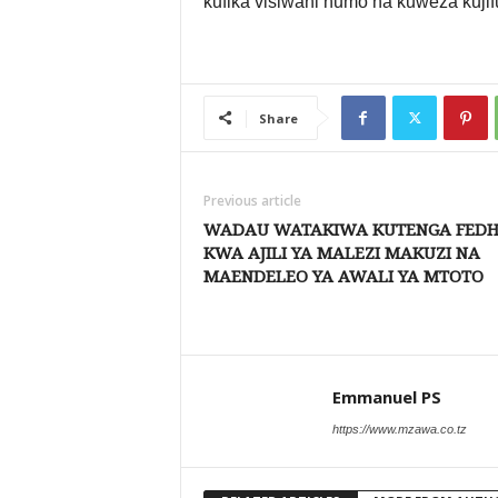
kufika visiwani humo na kuweza kujif
Share
Previous article
WADAU WATAKIWA KUTENGA FED
KWA AJILI YA MALEZI MAKUZI NA
MAENDELEO YA AWALI YA MTOTO
Emmanuel PS
https://www.mzawa.co.tz