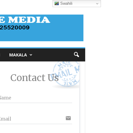
Swahili
I
MAKALA
Contact Us
Name
email
Email