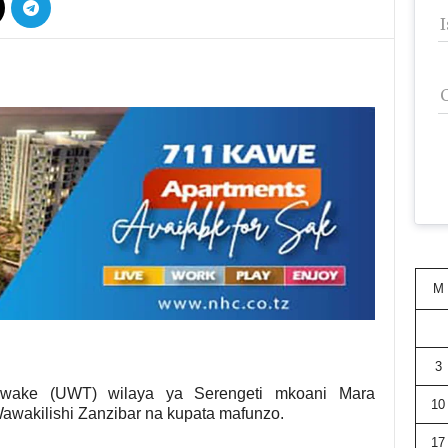
M
3
ke (UWT) wilaya ya Serengeti mkoani Mara
10
awakilishi Zanzibar na kupata mafunzo.
17