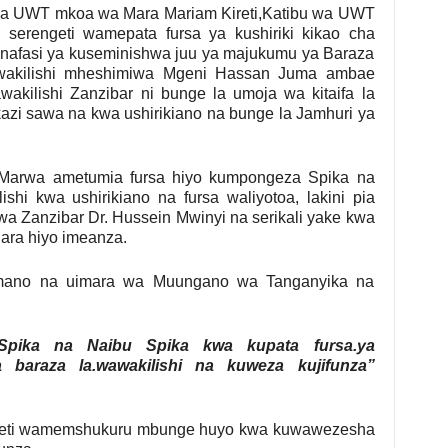
a UWT mkoa wa Mara Mariam Kireti,Katibu wa UWT
serengeti wamepata fursa ya kushiriki kikao cha
nafasi ya kuseminishwa juu ya majukumu ya Baraza
wakilishi mheshimiwa Mgeni Hassan Juma ambae
kilishi Zanzibar ni bunge la umoja wa kitaifa la
kazi sawa na kwa ushirikiano na bunge la Jamhuri ya
arwa ametumia fursa hiyo kumpongeza Spika na
hi kwa ushirikiano na fursa waliyotoa, lakini pia
Zanzibar Dr. Hussein Mwinyi na serikali yake kwa
ara hiyo imeanza.
amano na uimara wa Muungano wa Tanganyika na
Spika na Naibu Spika kwa kupata fursa.ya
 baraza la.wawakilishi na kuweza kujifunza”
eti wamemshukuru mbunge huyo kwa kuwawezesha