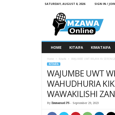
SATURDAY, AUGUST 8, 2026
SIGN IN / JOI
M
z
a
w
a
O
n
HOME
KITAIFA
KIMATAIFA
l
i
Home
Kitaifa
WAJUMBE UWT WILAYA YA SERENGE
n
KITAIFA
e
WAJUMBE UWT WI
WAHUDHURIA KIK
WAWAKILISHI ZAN
By
Emmanuel PS
-
September 29, 2023