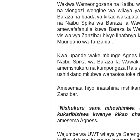
Wakiwa Wameongozana na Katibu w
na viongozi wengine wa wilaya ya 
Baraza na baada ya kikao wakapata 
na Naibu Spika wa Baraza la Wa
amewafafanulia kuwa Baraza la Wawa
visiwa vya Zanzibar hivyo linafanya 
Muungano wa Tanzania .
Kwa upande wake mbunge Agnes M
Naibu Spika wa Baraza la Wawakilis
amemshukuru na kumpongeza Rais wa 
ushirikiano mkubwa wanaotoa toka zi
Amesemaa hiyo inaashiria mshik
Zanzibar.
“Nishukuru sana mheshimiwa 
kukaribishwa kwenye kikao cha
amesema Agness.
Wajumbe wa UWT wilaya ya Sereng