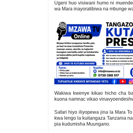
Ugeni huo visiwani humo ni muend
wa Mara inayoratibiwa na mbunge wa
Wakiwa kwenye kikao hicho cha ba
kuona namnac vikao vinavyoendesh
Safari hiyo iliyopewa jina la Mara 
kwa lengo la kuitangaza Tanzania n
pia kudumisha Muungano.