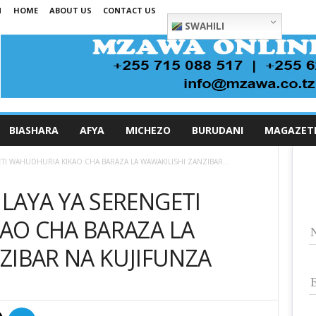
N
HOME
ABOUT US
CONTACT US
SWAHILI
BIASHARA
AFYA
MICHEZO
BURUDANI
MAGAZET
TI WAHUDHURIA KIKAO CHA BARAZA LA WAWAKILISHI ZANZIBAR...
LAYA YA SERENGETI
AO CHA BARAZA LA
ZIBAR NA KUJIFUNZA