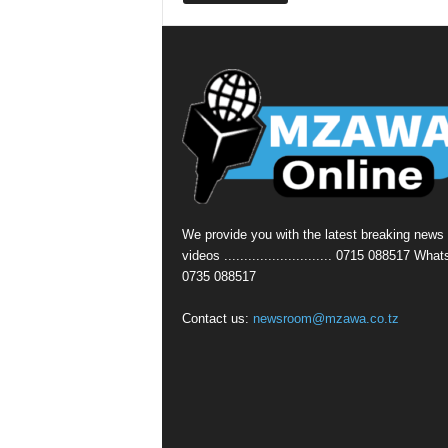
We provide you with the latest breaking news
videos ........................... 0715 088517 Wha
0735 088517
Contact us:
newsroom@mzawa.co.tz