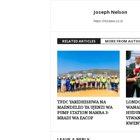
Joseph Nelson
https://mzawa.co.tz
RELATED ARTICLES
MORE FROM AUTH
TPDC YARIDHISHWA NA
LONDO
MAENDELEO YA UJENZI WA
WANAN
PUMP STATION NAMBA 3-
HUDUM
MRADI WA EACOP
VIWAN
KWEN
LEAVE A REPLY