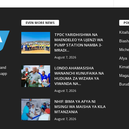
EVEN MORE NEWS
PO
Kitaif
TPDC YARIDHISHWA NA
MAENDELEO YA UJENZI WA
Biash
PUMP STATION NAMBA 3-
MRADI...
Mich
August 7, 2026
Afya
Kimat
LONDO AHAMASISHA
 and
WANANCHI KUNUFAIKA NA
tsapp
Magaz
HUDUMA ZA WIZARA YA
VIWANDA NA...
Burud
August 7, 2026
NHIF: BIMA YA AFYA NI
MSINGI WA MAISHA YA KILA
MTANZANIA
August 7, 2026