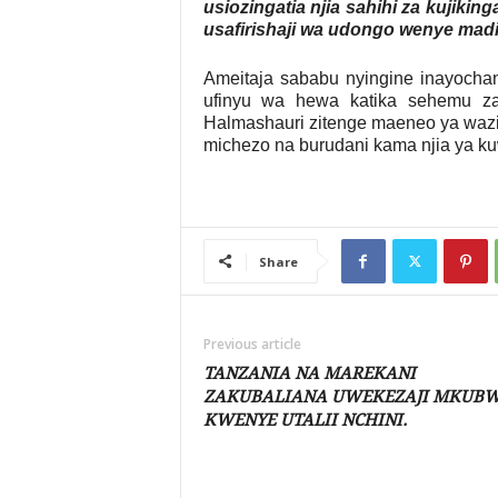
usiozingatia njia sahihi za kujikin
usafirishaji wa udongo wenye madi
Ameitaja sababu nyingine inayocha
ufinyu wa hewa katika sehemu z
Halmashauri zitenge maeneo ya wazi
michezo na burudani kama njia ya k
Share
Previous article
TANZANIA NA MAREKANI
ZAKUBALIANA UWEKEZAJI MKUB
KWENYE UTALII NCHINI.