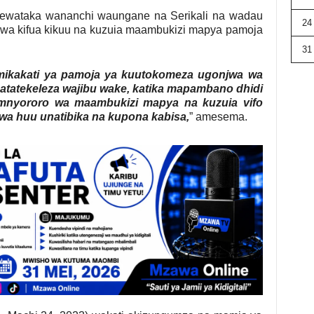
wataka wananchi waungane na Serikali na wadau
24
a kifua kikuu na kuzuia maambukizi mapya pamoja
31
mikakati ya pamoja ya kuutokomeza ugonjwa wa
 atatekeleza wajibu wake, katika mapambano dhidi
 mnyororo wa maambukizi mapya na kuzuia vifo
wa huu unatibika na kupona kabisa,
” amesema.