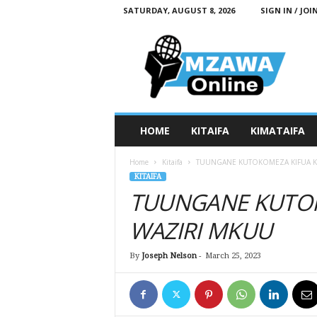
SATURDAY, AUGUST 8, 2026
SIGN IN / JOI
M
z
a
w
a
O
n
HOME
KITAIFA
KIMATAIFA
l
i
Home
Kitaifa
TUUNGANE KUTOKOMEZA KIFUA K
n
KITAIFA
e
TUUNGANE KUTOK
WAZIRI MKUU
By
Joseph Nelson
-
March 25, 2023