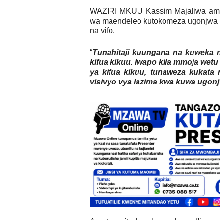
WAZIRI MKUU Kassim Majaliwa ame
wa maendeleo kutokomeza ugonjwa w
na vifo.
“
Tunahitaji kuungana na kuweka 
kifua kikuu. Iwapo kila mmoja wetu
ya kifua kikuu, tunaweza kukata
visivyo vya lazima kwa kuwa ugonj