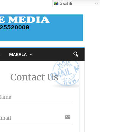
Swahili
I
MAKALA
Contact Us
Name
email
Email