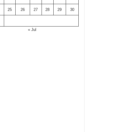
25
26
27
28
29
30
« Jul