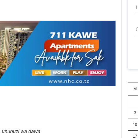
M
3
10
 ununuzi wa dawa
17