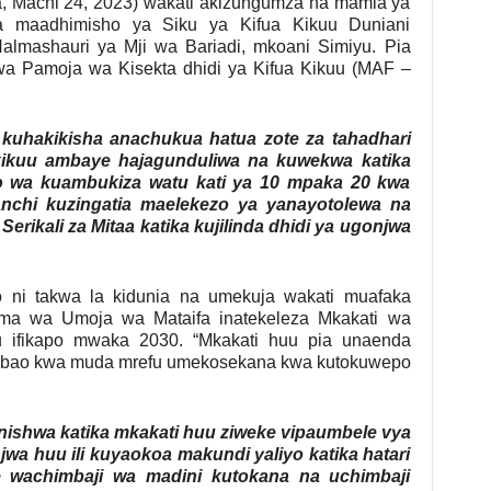
, Machi 24, 2023) wakati akizungumza na mamia ya
a maadhimisho ya Siku ya Kifua Kikuu Duniani
almashauri ya Mji wa Bariadi, mkoani Simiyu. Pia
wa Pamoja wa Kisekta dhidi ya Kifua Kikuu (MAF –
kuhakikisha anachukua hatua zote za tahadhari
ikuu ambaye hajagunduliwa na kuwekwa katika
o wa kuambukiza watu kati ya 10 mpaka 20 kwa
nchi kuzingatia maelekezo ya yanayotolewa na
erikali za Mitaa katika kujilinda dhidi ya ugonjwa
o ni takwa la kidunia na umekuja wakati muafaka
a wa Umoja wa Mataifa inatekeleza Mkakati wa
 ifikapo mwaka 2030. “Mkakati huu pia unaenda
 ambao kwa muda mrefu umekosekana kwa kutokuwepo
ainishwa katika mkakati huu ziweke vipaumbele vya
a huu ili kuyaokoa makundi yaliyo katika hatari
e wachimbaji wa madini kutokana na uchimbaji