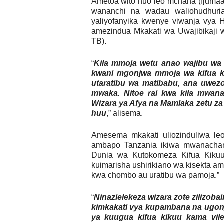
Ametoa wito huo leo mchana (Ijumaa
wananchi na wadau waliohudhuri
yaliyofanyika kwenye viwanja vya H
amezindua Mkakati wa Uwajibikaji 
TB).
“
Kila mmoja wetu anao wajibu wa 
kwani mgonjwa mmoja wa kifua k
utaratibu wa matibabu, ana uwez
mwaka. Nitoe rai kwa kila mwana
Wizara ya Afya na Mamlaka zetu za S
huu
,” alisema.
Amesema mkakati uliozinduliwa le
ambapo Tanzania ikiwa mwanacham
Dunia wa Kutokomeza Kifua Kikuu
kuimarisha ushirikiano wa kisekta
kwa chombo au uratibu wa pamoja.”
“
Ninazielekeza wizara zote zilizob
kimkakati vya kupambana na ugonjw
ya kuugua kifua kikuu kama vil