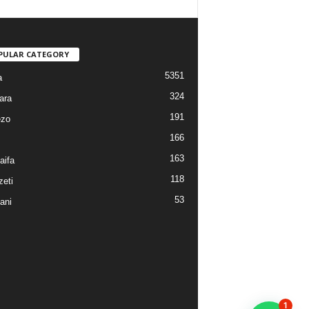
PULAR CATEGORY
5351
a
324
ara
191
ezo
166
163
aifa
118
eti
53
ani
1