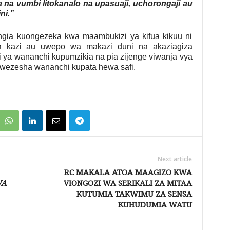
ga na vumbi litokanalo na upasuaji, uchorongaji au
ni.”
ngia kuongezeka kwa maambukizi ya kifua kikuu ni
a kazi au uwepo wa makazi duni na akaziagiza
 ya wananchi kupumzikia na pia zijenge viwanja vya
uwezesha wananchi kupata hewa safi.
Next article
RC MAKALA ATOA MAAGIZO KWA
WA
VIONGOZI WA SERIKALI ZA MITAA
KUTUMIA TAKWIMU ZA SENSA
KUHUDUMIA WATU