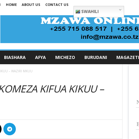
N
HOME
ABOUT US
CONTACT US
SWAHILI
BIASHARA
AFYA
MICHEZO
BURUDANI
MAGAZET
IKUU – WAZIRI MKUU
OMEZA KIFUA KIKUU –