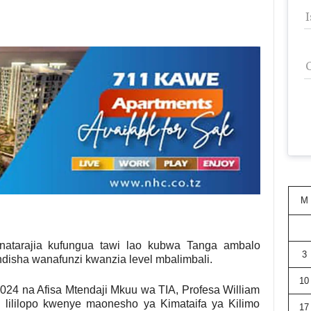
M
inatarajia kufungua tawi lao kubwa Tanga ambalo
3
disha wanafunzi kwanzia level mbalimbali.
10
024 na Afisa Mtendaji Mkuu wa TIA, Profesa William
 lililopo kwenye maonesho ya Kimataifa ya Kilimo
17