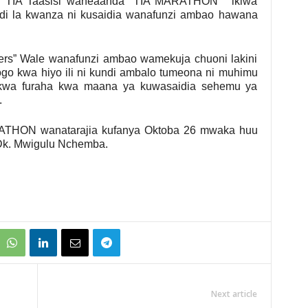
 TIA Taasisi waneaanda “TIA MARATHON ” ikiwa
di la kwanza ni kusaidia wanafunzi ambao hawana
thers” Wale wanafunzi ambao wamekuja chuoni lakini
ogo kwa hiyo ili ni kundi ambalo tumeona ni muhimu
kwa furaha kwa maana ya kuwasaidia sehemu ya
.
THON wanatarajia kufanya Oktoba 26 mwaka huu
 Dk. Mwigulu Nchemba.
Next article