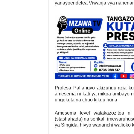
yanayoendelea Viwanja vya nanenan
Profesa Pallangyo akizungumzia k
amesema ni kati ya mikoa ambayo md
ungekuta na chuo kikuu huria
Amesema level watakazozitoa ni 
(stashahada) na serikali imewaruhu
ya Singida, hivyo wananchi walioko 