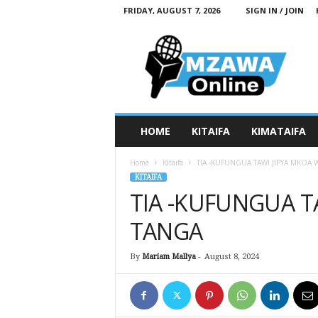
FRIDAY, AUGUST 7, 2026
SIGN IN / JOIN
M
z
a
w
a
O
n
HOME
KITAIFA
KIMATAIFA
l
i
Home
Kitaifa
TIA -KUFUNGUA TAWI JIPYA MKOA 
n
KITAIFA
e
TIA -KUFUNGUA T
TANGA
By
Mariam Mallya
-
August 8, 2024