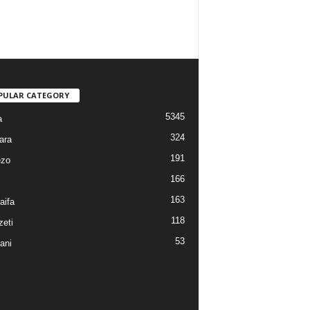
PULAR CATEGORY
5345
a
324
ara
191
ezo
166
163
aifa
118
eti
53
ani