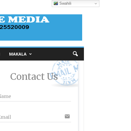
Swahili
I
MAKALA
Contact Us
Name
email
Email