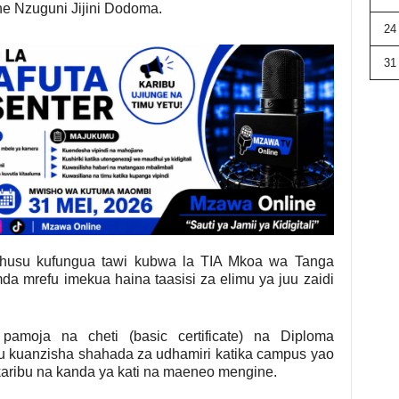
e Nzuguni Jijini Dodoma.
24
31
uhusu kufungua tawi kubwa la TIA Mkoa wa Tanga
a mrefu imekua haina taasisi za elimu ya juu zaidi
pamoja na cheti (basic certificate) na Diploma
su kuanzisha shahada za udhamiri katika campus yao
karibu na kanda ya kati na maeneo mengine.