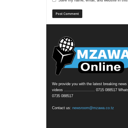
Save my name, email, and website in this
We provide you with the latest breaking news
videos ........................... 0715 088517 Wha
0735 088517
Contact us:
newsroom@mzawa.co.tz