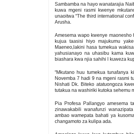
Sambamba na hayo wanatarajia Naibu
kuwa mgeni rasmi kwenye mkutano
unaoitwa “The third international con
Arusha.
Amesema wapo kwenye maonesho hay
kujua taasisi hiyo majukumu yak
Maeneo,lakini hasa tumekua wakisa
yahusianayo na uhasibu kama kuw
biashara kwa njia sahihi l kuweza k
“Mkutano huu tumekua tunafanya k
Novemba 7 hadi 9 na mgeni rasmi t
Nishati Dk. Biteko atatuongoza k
tutakua na washiriki kutoka sehemu 
Pia Profesa Pallangyo amesema ta
zinawakabili wanafunzi wanazipat
ambao wamepata bahati ya kusoma 
changamoto za kulipa ada.