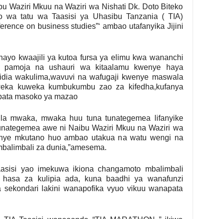
 Waziri Mkuu na Waziri wa Nishati Dk. Doto Biteko
 wa tatu wa Taasisi ya Uhasibu Tanzania ( TIA)
ference on business studies”‘ ambao utafanyika Jijini
o kwaajili ya kutoa fursa ya elimu kwa wananchi
e pamoja na ushauri wa kitaalamu kwenye haya
idia wakulima,wavuvi na wafugaji kwenye maswala
eka kuweka kumbukumbu zao za kifedha,kufanya
upata masoko ya mazao
ila mwaka, mwaka huu tuna tunategemea lifanyike
unategemea awe ni Naibu Waziri Mkuu na Waziri wa
wenye mkutano huo ambao utakua na watu wengi na
mbalimbali za dunia,”amesema.
asisi yao imekuwa ikiona changamoto mbalimbali
a hasa za kulipia ada, kuna baadhi ya wanafunzi
sekondari lakini wanapofika vyuo vikuu wanapata