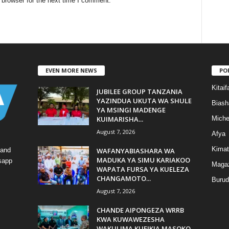
 browser for the next time I comment.
EVEN MORE NEWS
PO
Kitaif
JUBILEE GROUP TANZANIA
YAZINDUA UKUTA WA SHULE
Biash
YA MSINGI MADENGE
KUIMARISHA...
Mich
August 7, 2026
Afya
Kimat
WAFANYABIASHARA WA
 and
MADUKA YA SIMU KARIAKOO
tsapp
Magaz
WAPATA FURSA YA KUELEZA
CHANGAMOTO...
Burud
August 7, 2026
CHANDE AIPONGEZA WRRB
KWA KUWAWEZESHA
WAKULIMA KUFIKIA MASOKO