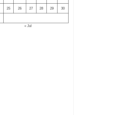
25
26
27
28
29
30
« Jul