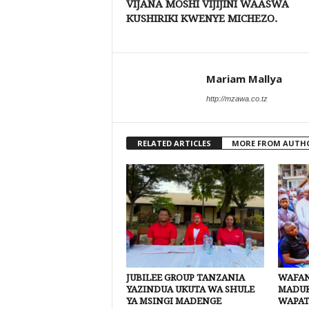
VIJANA MOSHI VIJIJINI WAASWA
KUSHIRIKI KWENYE MICHEZO.
Mariam Mallya
http://mzawa.co.tz
RELATED ARTICLES
MORE FROM AUTH
JUBILEE GROUP TANZANIA
WAFAN
YAZINDUA UKUTA WA SHULE
MADUK
YA MSINGI MADENGE
WAPAT