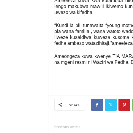
Ameeleza kuwa kwa kutambua hilo
lengo makubwa mawili ikiwemo kun
uwezo wa kifedha.
“Kundi la pili tunawaita “young mo
pia wana familia , wana watoto wad
liweze kusaidiwa kuweza kusoma 
fedha ambazo watazihitaji,”ameeleza
Ameongeza kuwa kwenye TIA MARA
na mgeni rasmi ni Waziri wa Fedha,
Share
Previous article