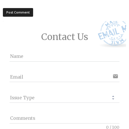
Contact Us
Name
email
Email
Issue Type
Comments
0
/
100