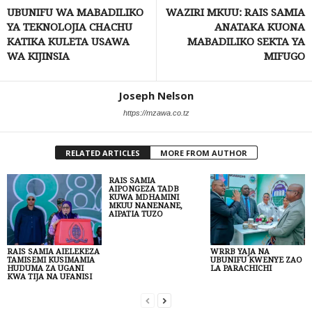
UBUNIFU WA MABADILIKO
WAZIRI MKUU: RAIS SAMIA
YA TEKNOLOJIA CHACHU
ANATAKA KUONA
KATIKA KULETA USAWA
MABADILIKO SEKTA YA
WA KIJINSIA
MIFUGO
Joseph Nelson
https://mzawa.co.tz
RELATED ARTICLES
MORE FROM AUTHOR
RAIS SAMIA
AIPONGEZA TADB
KUWA MDHAMINI
MKUU NANENANE,
AIPATIA TUZO
RAIS SAMIA AIELEKEZA
WRRB YAJA NA
TAMISEMI KUSIMAMIA
UBUNIFU KWENYE ZAO
HUDUMA ZA UGANI
LA PARACHICHI
KWA TIJA NA UFANISI