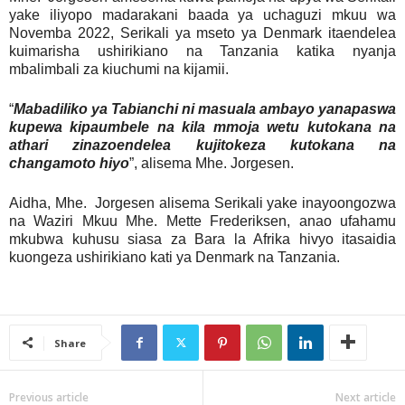
yake iliyopo madarakani baada ya uchaguzi mkuu wa
Novemba 2022, Serikali ya mseto ya Denmark itaendelea
kuimarisha ushirikiano na Tanzania katika nyanja
mbalimbali za kiuchumi na kijamii.
“
Mabadiliko ya Tabianchi ni masuala ambayo yanapaswa
kupewa kipaumbele na kila mmoja wetu kutokana na
athari zinazoendelea kujitokeza kutokana na
changamoto hiyo
”, alisema Mhe. Jorgesen.
Aidha, Mhe. Jorgesen alisema Serikali yake inayoongozwa
na Waziri Mkuu Mhe. Mette Frederiksen, anao ufahamu
mkubwa kuhusu siasa za Bara la Afrika hivyo itasaidia
kuongeza ushirikiano kati ya Denmark na Tanzania.
Share
Previous article
Next article