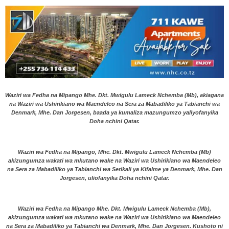
Waziri wa Fedha na Mipango Mhe. Dkt. Mwigulu Lameck Nchemba (Mb), akiagana
na Waziri wa Ushirikiano wa Maendeleo na Sera za Mabadiliko ya Tabianchi wa
Denmark, Mhe. Dan Jorgesen, baada ya kumaliza mazungumzo yaliyofanyika
Doha nchini Qatar.
Waziri wa Fedha na Mipango, Mhe. Dkt. Mwigulu Lameck Nchemba (Mb)
akizungumza wakati wa mkutano wake na Waziri wa Ushirikiano wa Maendeleo
na Sera za Mabadiliko ya Tabianchi wa Serikali ya Kifalme ya Denmark, Mhe. Dan
Jorgesen, uliofanyika Doha nchini Qatar.
Waziri wa Fedha na Mipango Mhe. Dkt. Mwigulu Lameck Nchemba (Mb),
akizungumza wakati wa mkutano wake na Waziri wa Ushirikiano wa Maendeleo
na Sera za Mabadiliko ya Tabianchi wa Denmark, Mhe. Dan Jorgesen. Kushoto ni