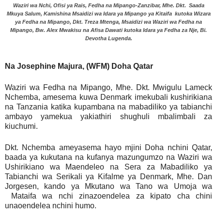
Waziri wa Nchi, Ofisi ya Rais, Fedha na Mipango-Zanzibar, Mhe. Dkt. Saada
Mkuya Salum, Kamishina Msaidizi wa Idara ya Mipango ya Kitaifa kutoka Wizara
ya Fedha na Mipango, Dkt. Treza Mtenga, Msaidizi wa Waziri wa Fedha na
Mipango, Bw. Alex Mwakisu na Afisa Dawati kutoka Idara ya Fedha za Nje, Bi.
Devotha Lugenda.
Na Josephine Majura, (WFM) Doha Qatar
Waziri wa Fedha na Mipango, Mhe. Dkt. Mwigulu Lameck
Nchemba, amesema kuwa Denmark imekubali kushirikiana
na Tanzania katika kupambana na mabadiliko ya tabianchi
ambayo yamekua yakiathiri shughuli mbalimbali za
kiuchumi.
Dkt. Nchemba ameyasema hayo mjini Doha nchini Qatar,
baada ya kukutana na kufanya mazungumzo na Waziri wa
Ushirikiano wa Maendeleo na Sera za Mabadiliko ya
Tabianchi wa Serikali ya Kifalme ya Denmark, Mhe. Dan
Jorgesen, kando ya Mkutano wa Tano wa Umoja wa
Mataifa wa nchi zinazoendelea za kipato cha chini
unaoendelea nchini humo.