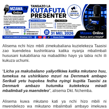
Alisema nchi hizo mbili zimekubaliana kuzielekeza Taasisi
zao kuendelea kushirikiana katika nyanja mbalimbali
hususani kukabiliana na mabadiliko hayo ya tabia nchi ili
kukuza uchumi.
“
Licha ya makubaliano yaliyofikiwa katika mkutano huu,
tumekua na ushirikiano mzuri na Dernmark ambapo
Serikali yetu hupokea fedha nyingi kupitia Taasisi za
Denmark ambazo hutumika kutekeleza miradi
mbalimbali ya maendeleo
”, alisema Dkt. Nchemba.
Alisema kuwa mkutano kati ya nchi hizo mbili ni
mwendelezo wa mikutano mbalimbali ambayo imekuwa