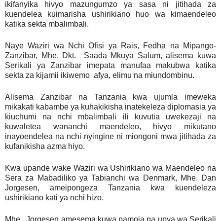
ikifanyika hivyo mazungumzo ya sasa ni jitihada za
kuendelea kuimarisha ushirikiano huo wa kimaendeleo
katika sekta mbalimbali.
Naye Waziri wa Nchi Ofisi ya Rais, Fedha na Mipango-
Zanzibar, Mhe. Dkt. Saada Mkuya Salum, alisema kuwa
Serikali ya Zanzibar imepata manufaa makubwa katika
sekta za kijamii ikiwemo afya, elimu na miundombinu.
Alisema Zanzibar na Tanzania kwa ujumla imeweka
mikakati kabambe ya kuhakikisha inatekeleza diplomasia ya
kiuchumi na nchi mbalimbali ili kuvutia uwekezaji na
kuwaletea wananchi maendeleo, hivyo mikutano
inayoendelea na nchi nyingine ni miongoni mwa jitihada za
kufanikisha azma hiyo.
Kwa upande wake Waziri wa Ushirikiano wa Maendeleo na
Sera za Mabadiliko ya Tabianchi wa Denmark, Mhe. Dan
Jorgesen, ameipongeza Tanzania kwa kuendeleza
ushirikiano kati ya nchi hizo.
Mhe. Jorgesen amesema kuwa pamoja na upya wa Serikali