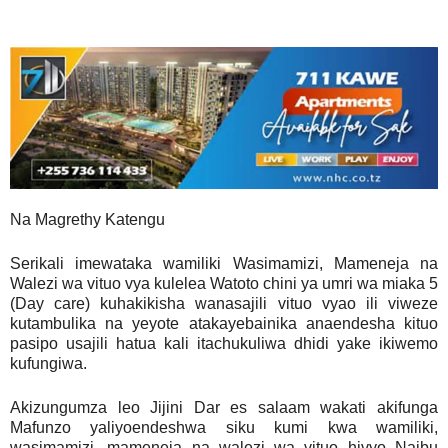
Na Magrethy Katengu
Serikali imewataka wamiliki Wasimamizi, Mameneja na
Walezi wa vituo vya kulelea Watoto chini ya umri wa miaka 5
(Day care) kuhakikisha wanasajili vituo vyao ili viweze
kutambulika na yeyote atakayebainika anaendesha kituo
pasipo usajili hatua kali itachukuliwa dhidi yake ikiwemo
kufungiwa.
Akizungumza leo Jijini Dar es salaam wakati akifunga
Mafunzo yaliyoendeshwa siku kumi kwa wamiliki,
wasimamizi, mameneja na walezi wa vituo hivyo Naibu