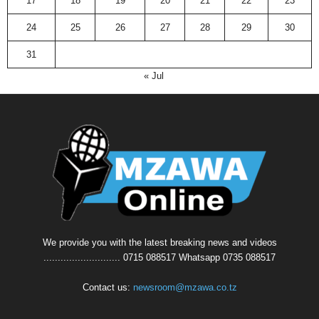
17
18
19
20
21
22
23
24
25
26
27
28
29
30
31
« Jul
We provide you with the latest breaking news and videos
........................... 0715 088517 Whatsapp 0735 088517
Contact us:
newsroom@mzawa.co.tz