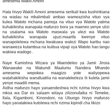
amesema Wakili Amoni
Hata hivyo Wakili Amoni amesema serikali kwa kushirikiana
na wadau na mbalimbali ambao wameazisha vituo vya
kulea Watoto mchana pamoja na vituo vya Watoto yatima
kuhakikisha wanapata mafunzo bora ya maeneo yenye ulizi
na usalama wa Watoto maswala ya ulezi wa Watoto
kuhakikisha wanapata ujuzi.maarifa kwenye vituo
wanapolelewa mchana kwakuwa walezi Wapo karibu nao
wanaweza kutambua na kuibua vipaji vya Watoto hao tangu
wakiwa wadogo .
Naye Kamishna Wizara ya Maendeleo ya Jamii Jinsia
Wanawake na Makundi Maalumu Nandera Mhando
amesema wepokea maagizo yote waliyopewa
watahakikisha wanafuatilia na wanatekeleza ili kuleta jamii
yenye maadili mema.
Aidha mafunzo hayo yanaendeshwa nchi nzima hivyo kwa
mkoa wa Dar es salaam wilaya zilizonufaika ni Temeke,
Ilala, Kigamboni, Kinondoni, na Ubungo hivyo mafunzo
hayo yanatakiwa kutolewa nchi nzima kipindi cha likizo