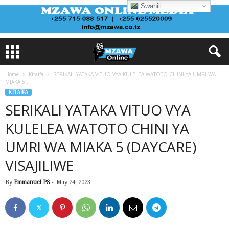
Swahili
Home
Kitaifa
SERIKALI YATAKA VITUO VYA KULELEA WATOTO CHINI YA UMRI WA
MIAKA 5...
KITAIFA
SERIKALI YATAKA VITUO VYA
KULELEA WATOTO CHINI YA
UMRI WA MIAKA 5 (DAYCARE)
VISAJILIWE
By
Emmanuel PS
-
May 24, 2023