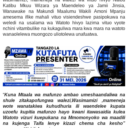
Katibu Mkuu Wizara ya Maendeleo ya Jamii Jinsia,
Wanawake na Makundi Maalumu Wakili Amoni Mpanju
amesema ifike mahali vituo visiendeshwe pasipokuwa na
weledi na usalama wa Watoto hivyo lazima vituo vyote
nchini vitambulike na kukaguliwa mara kwa mara na watoto
wanaolelewa muongozo uliotolewa unafuatwa.
“
Kuna Mtaala wa mafunzo ambao umeshaandaliwa na
shule zitakapofungwa walezi,Wasimamizi ,mameneja
wote wanatakiwa kuhudhuria ili waendelee kupata
uzoefu kupitia mafunzo hayo kwani itawasaidia kulea
Watoto vizuri kuepukana na Mmomonyoko wa maadili
na kujenga Taifa lenye kizazi chema cha kesho”