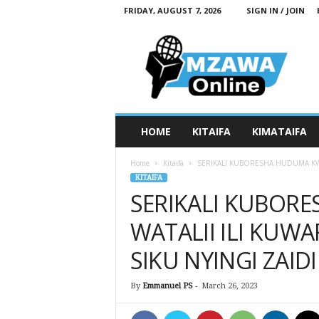
FRIDAY, AUGUST 7, 2026
SIGN IN / JOIN
M
z
a
w
a
O
n
HOME
KITAIFA
KIMATAIFA
l
i
Home
Kitaifa
SERIKALI KUBORESHA HUDUMA KWA
n
KITAIFA
e
SERIKALI KUBOR
WATALII ILI KUW
SIKU NYINGI ZAIDI
By
Emmanuel PS
-
March 26, 2023