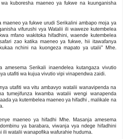
ti wa kuboresha maeneo ya fukwe na kuunganisha
 maeneo ya fukwe urudi Serikalini ambapo moja ya
ganisha vifurushi vya Watalii ili waweze kutembelea
ao kwa mfano wakitoka hifadhini, waende kutembelea
afari zao katika maeneo ya fukwe, hii itawafanya
kukaa nchini na kuongeza mapato ya utalii” Mhe.
a amesema Serikali inaendelea kutangaza vivutio
a utafiti wa kujua vivutio vipi vinapendwa zaidi.
anya utafiti wa vitu ambavyo watalii wanavipenda na
i na tumejifunza kwamba watalii wengi wanapenda
aada ya kutembelea maeneo ya hifadhi , malikale na
a.
wenye maeneo ya hifadhi Mhe. Masanja amesema
dombinu ya barabara, viwanja vya ndege hifadhini
ili watalii wanapofika wafurahie huduma.