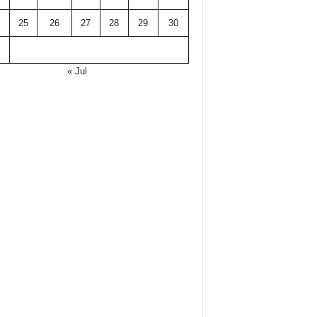
25
26
27
28
29
30
« Jul