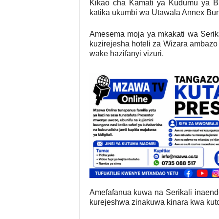
Kikao cha Kamati ya Kudumu ya Bung
katika ukumbi wa Utawala Annex Bung
Amesema moja ya mkakati wa Serika
kuzirejesha hoteli za Wizara ambaz
wake hazifanyi vizuri.
Amefafanua kuwa na Serikali inaende
kurejeshwa zinakuwa kinara kwa kut