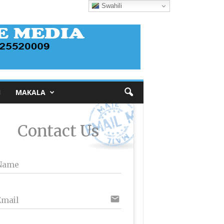
Swahili
I
MAKALA
Contact Us
Name
email
Email