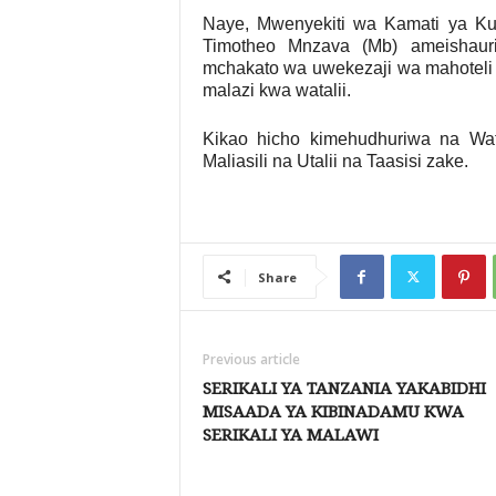
Naye, Mwenyekiti wa Kamati ya Kud
Timotheo Mnzava (Mb) ameishauri
mchakato wa uwekezaji wa mahoteli 
malazi kwa watalii.
Kikao hicho kimehudhuriwa na Wa
Maliasili na Utalii na Taasisi zake.
Share
Previous article
SERIKALI YA TANZANIA YAKABIDHI
MISAADA YA KIBINADAMU KWA
SERIKALI YA MALAWI