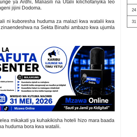
e ya Ardhi, Maliasili na Utalii kilichofanyika leo
eni jijini Dodoma.
24
li ni kuboresha huduma za malazi kwa watalii kwa
31
o zinaendeshwa na Sekta Binafsi ambazo kwa ujumla
lea mikakati ya kuhakikisha hoteli hizo mara baada
oa huduma bora kwa watalii.