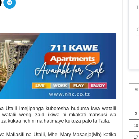
M
i na Utalii imejipanga kuboresha huduma kwa watalii
3
ia watalii wengi zaidi ikiwa ni mkakati mahsusi wa
za kukaa nchini na hatimaye kukuza pato la Taifa.
10
Maliasili na Utalii, Mhe. Mary Masanja(Mb) katika
17