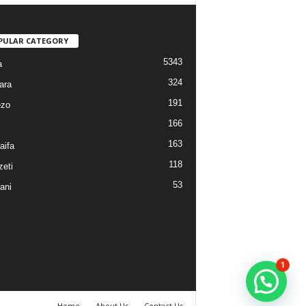
PULAR CATEGORY
5343
a
324
ara
191
ezo
166
163
aifa
118
eti
53
ani
1
Home
About Us
Contact Us