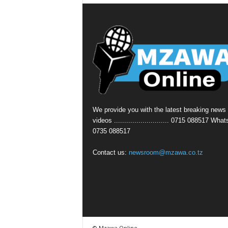
We provide you with the latest breaking news
videos ........................... 0715 088517 Wha
0735 088517
Contact us:
newsroom@mzawa.co.tz
© Mzawa Online