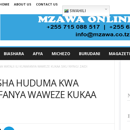
HOME
ABOUT US
CONTACT US
SWAHILI
BIASHARA
AFYA
MICHEZO
BURUDANI
MAGAZET
 WATALII ILI KUWAFANYA WAWEZE KUKAA SIKU NYINGI ZAIDI
ESHA HUDUMA KWA
AFANYA WAWEZE KUKAA