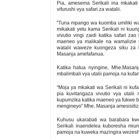
Pia, amesema Serikali ina mkaka
vifurushi vya safari za watalii.
“Tuna mpango wa kuomba umiliki wa
mikakati yetu kama Serikali ni kuun
vivutio vingi zaidi katika safari z
maeneo ya malikale na wamalizie s
watalii waweze kuongeza siku za 
Masanja amefafanua.
Katika hatua nyingine, Mhe.Masanj
mbalimbali vya utalii pamoja na kufany
“Moja ya mkakati wa Serikali ni kuf
pia kuvitangaza vivutio vya utali
kupumzika katika maeneo ya fukwe b
mengineyo” Mhe. Masanja amesisitiz
Kuhusu ukarabati wa barabara k
Serikali inaendelea kuboresha miun
pamoja na kuweka mazingira wezeshi 