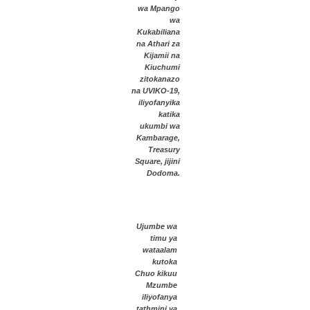
wa Mpango
wa
Kukabiliana
na Athari za
Kijamii na
Kiuchumi
zitokanazo
na UVIKO-19,
iliyofanyika
katika
ukumbi wa
Kambarage,
Treasury
Square, jijini
Dodoma.
Ujumbe wa
timu ya
wataalam
kutoka
Chuo kikuu
Mzumbe
iliyofanya
tathmini ya