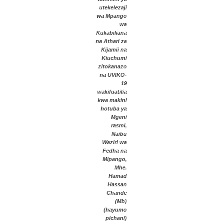
utekelezaji
wa Mpango
wa
Kukabiliana
na Athari za
Kijamii na
Kiuchumi
zitokanazo
na UVIKO-
19
wakifuatilia
kwa makini
hotuba ya
Mgeni
rasmi,
Naibu
Waziri wa
Fedha na
Mipango,
Mhe.
Hamad
Hassan
Chande
(Mb)
(hayumo
pichani)