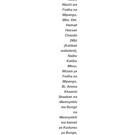
Waziri wa
Fedha na
Mipango,
Mhe. Dkt.
Hamad
Hassan
Chande
(Mb)
(Katikati
walioketi),
Naibu
Katibu
Mkuu,
Wizara ya
Fedha na
Mipango,
Bi. Amina
Khamisi
Shaaban na
Mwenyekiti
wa Bunge
na
Mwenyekiti
wa kamati
ya Kudumu
ya Bunge,