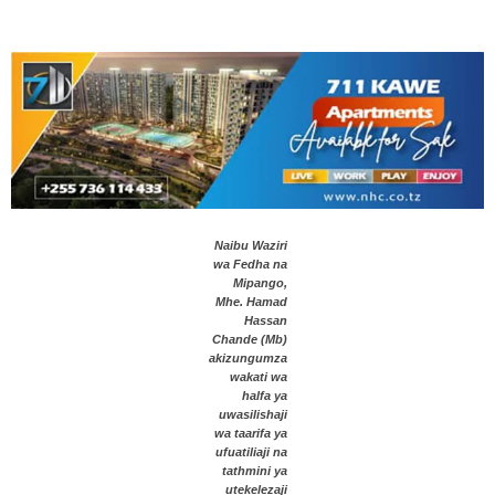
Naibu Waziri
wa Fedha na
Mipango,
Mhe. Hamad
Hassan
Chande (Mb)
akizungumza
wakati wa
halfa ya
uwasilishaji
wa taarifa ya
ufuatiliaji na
tathmini ya
utekelezaji