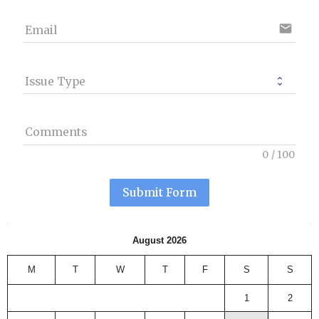
email
Email
Issue Type
Comments
0
/
100
Submit Form
August 2026
M
T
W
T
F
S
S
1
2