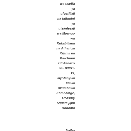
wa taarifa
ya
ufuatiliaji
na tathmini
ya
utekelezaji
wa Mpango
wa
Kukabiliana
na Athari za
Kijamii na
Kiuchumi
zitokanazo
na UVIKO-
19,
iliyofanyika
katika
ukumbi wa
Kambarage,
Treasury
Square jijini
Dodoma
Naibu