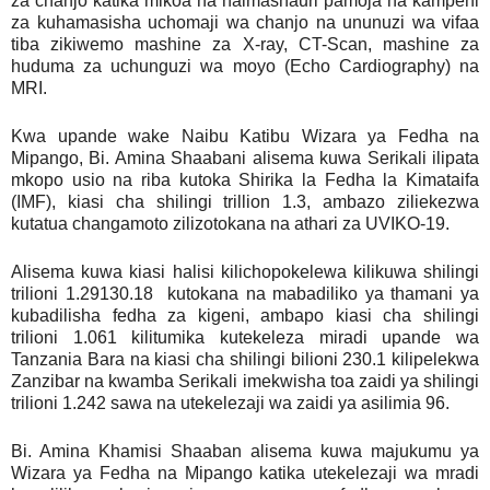
za chanjo katika mikoa na halmashauri pamoja na kampeni
za kuhamasisha uchomaji wa chanjo na ununuzi wa vifaa
tiba zikiwemo mashine za X-ray, CT-Scan, mashine za
huduma za uchunguzi wa moyo (Echo Cardiography) na
MRI.
Kwa upande wake Naibu Katibu Wizara ya Fedha na
Mipango, Bi. Amina Shaabani alisema kuwa Serikali ilipata
mkopo usio na riba kutoka Shirika la Fedha la Kimataifa
(IMF), kiasi cha shilingi trillion 1.3, ambazo ziliekezwa
kutatua changamoto zilizotokana na athari za UVIKO-19.
Alisema kuwa kiasi halisi kilichopokelewa kilikuwa shilingi
trilioni 1.29130.18 kutokana na mabadiliko ya thamani ya
kubadilisha fedha za kigeni, ambapo kiasi cha shilingi
trilioni 1.061 kilitumika kutekeleza miradi upande wa
Tanzania Bara na kiasi cha shilingi bilioni 230.1 kilipelekwa
Zanzibar na kwamba Serikali imekwisha toa zaidi ya shilingi
trilioni 1.242 sawa na utekelezaji wa zaidi ya asilimia 96.
Bi. Amina Khamisi Shaaban alisema kuwa majukumu ya
Wizara ya Fedha na Mipango katika utekelezaji wa mradi