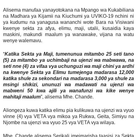
Alisema manufaa yanayotokana na Mpango wa Kukabiliana
na Madhara ya Kijamii na Kiuchumi ya UVIKO-19 nchini ni
ya kudumu na yanagusa wananchi wote Bara na Visiwani
kwenye sekta za afya, elimu, maji, utalii, kusaidia kaya
maskini, makundi maalum ya wanawake, vijana na watu
wenye walemavu.
“
Katika Sekta ya Maji, tumenunua mitambo 25 seti tano
(5) za mitambo ya uchimbaji na ujenzi wa mabwawa, na
seti nne (4) za vifaa vya uchunguzi wa maji chini ya ardhi
na kwenye Sekta ya Elimu tumejenga madarasa 12,000
katika shule za sekondari na madarasa 3,000 ya shule za
msingi shikizi, ununuzi wa madawati na ujenzi wa
mabweni 50 kwa ajili ya wanafunzi wa kike wenye
mahitaji maalum
”, alisema Mhe. Chande.
Aliongeza kuwa katika elimu pia kulikuwa na ujenzi wa vyuo
vinne (4) vya VETA vya mikoa ya Rukwa, Geita, Simiyu na
Njombe na ujenzi wa vyuo 25 vya VETA vya wilaya.
Mhe. Chande alisema Serikali imeimarisha taasisi za Sekta