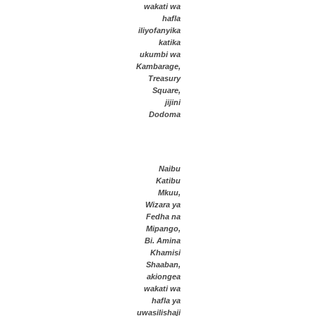
wakati wa
hafla
iliyofanyika
katika
ukumbi wa
Kambarage,
Treasury
Square,
jijini
Dodoma
Naibu
Katibu
Mkuu,
Wizara ya
Fedha na
Mipango,
Bi. Amina
Khamisi
Shaaban,
akiongea
wakati wa
hafla ya
uwasilishaji