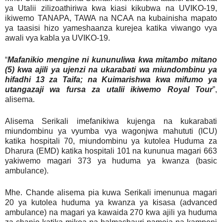
ya Utalii zilizoathiriwa kwa kiasi kikubwa na UVIKO-19,
ikiwemo TANAPA, TAWA na NCAA na kubainisha mapato
ya taasisi hizo yameshaanza kurejea katika viwango vya
awali vya kabla ya UVIKO-19.
“
Mafanikio mengine ni kununuliwa kwa mitambo mitano
(5) kwa ajili ya ujenzi na ukarabati wa miundombinu ya
hifadhi 13 za Taifa; na Kuimarishwa kwa mifumo ya
utangazaji wa fursa za utalii ikiwemo Royal Tour
”,
alisema.
Alisema Serikali imefanikiwa kujenga na kukarabati
miundombinu ya vyumba vya wagonjwa mahututi (ICU)
katika hospitali 70, miundombinu ya kutolea Huduma za
Dharura (EMD) katika hospitali 101 na kununua magari 663
yakiwemo magari 373 ya huduma ya kwanza (basic
ambulance).
Mhe. Chande alisema pia kuwa Serikali imenunua magari
20 ya kutolea huduma ya kwanza ya kisasa (advanced
ambulance) na magari ya kawaida 270 kwa ajili ya huduma