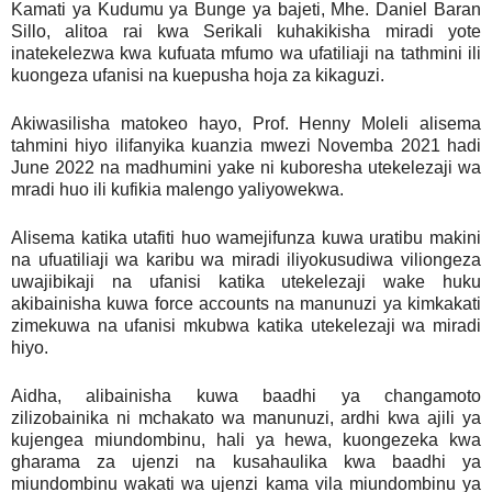
Kamati ya Kudumu ya Bunge ya bajeti, Mhe. Daniel Baran
Sillo, alitoa rai kwa Serikali kuhakikisha miradi yote
inatekelezwa kwa kufuata mfumo wa ufatiliaji na tathmini ili
kuongeza ufanisi na kuepusha hoja za kikaguzi.
Akiwasilisha matokeo hayo, Prof. Henny Moleli alisema
tahmini hiyo ilifanyika kuanzia mwezi Novemba 2021 hadi
June 2022 na madhumini yake ni kuboresha utekelezaji wa
mradi huo ili kufikia malengo yaliyowekwa.
Alisema katika utafiti huo wamejifunza kuwa uratibu makini
na ufuatiliaji wa karibu wa miradi iliyokusudiwa viliongeza
uwajibikaji na ufanisi katika utekelezaji wake huku
akibainisha kuwa force accounts na manunuzi ya kimkakati
zimekuwa na ufanisi mkubwa katika utekelezaji wa miradi
hiyo.
Aidha, alibainisha kuwa baadhi ya changamoto
zilizobainika ni mchakato wa manunuzi, ardhi kwa ajili ya
kujengea miundombinu, hali ya hewa, kuongezeka kwa
gharama za ujenzi na kusahaulika kwa baadhi ya
miundombinu wakati wa ujenzi kama vila miundombinu ya