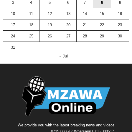
3
4
5
6
7
8
9
10
11
12
13
14
15
16
17
18
19
20
21
22
23
24
25
26
27
28
29
30
31
« Jul
We provide you with the latest breaking news and videos
........................... 0715 088517 Whatsapp 0735 088517