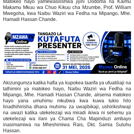
Matokeo hayo yamewasilishwa jijini Dodoma na Kaimu
Makamu Mkuu wa Chuo Kikuu cha Mzumbe, Prof. William
Mwegoha, kwa Naibu Waziri wa Fedha na Mipango, Mhe.
Hamadi Hassan Chande.
Akizungumza katika hafla ya kupokea taarifa ya ufuatiliaji na
tathimini ya matokeo hayo, Naibu Waziri wa Fedha na
Mipango, Mhe. Hamadi Hassan Chande, alisema matokeo
hayo yana umuhimu mkubwa kwa kuwa tukio hilo
linadhihirisha dhana muhimu za uwajibikaji, ushirikishwaji
na uwazi katika utekelezaji wa miradi ikiwa ni sehemu ya
utekelezaji wa ilani ya Chama Cha Mapinduzi ambayo
inasimamiwa na Mheshimiwa Rais, Dkt. Samia Suluhu
Hassan.