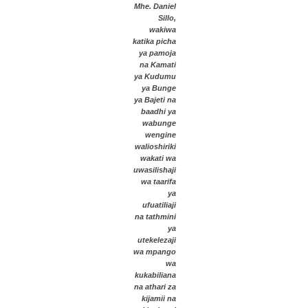
Mhe. Daniel
Sillo,
wakiwa
katika picha
ya pamoja
na Kamati
ya Kudumu
ya Bunge
ya Bajeti na
baadhi ya
wabunge
wengine
walioshiriki
wakati wa
uwasilishaji
wa taarifa
ya
ufuatiliaji
na tathmini
ya
utekelezaji
wa mpango
wa
kukabiliana
na athari za
kijamii na