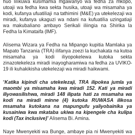
huo lilikuwa kusimamia mgawanyo wa fedha za mkopo,
utoaji wa fedha kwa sekta husika, utoaji wa misamaha ya
kodi, kufanya ufuatiliaji na tathimini (M&E) ya utekelezaji wa
miradi, kufanya ukaguzi wa ndani na kufuatilia uzingatiaji
wa makubaliano ambayo Serikali iliingia na Shirika la
Fedha la Kimataifa (IMF).
Alisema Wizara ya Fedha na Mipango kupitia Mamlaka ya
Mapato Tanzania (TRA) ilifanya zoezi la kuchakata na kutoa
misamaha ya kodi iliyopokelewa kutoka sekta
zinazotekeleza miradi inayogharamiwa na fedha za UVIKO-
19 ili kuhakikisha utekelezaji wa miradi haikwami.
“
Katika kipindi cha utekelezaji, TRA ilipokea jumla ya
maombi ya misamaha kwa miradi 152. Kati ya miradi
iliyowasilishwa, miradi 148 ilipata hati za msamaha wa
kodi na miradi minne (4) kutoka RUWASA ilikosa
msamaha kutokana na mapungufu yaliyobainika ya
kusainiwa kwa mkataba ukiwa na kipengele cha kulipa
kodi (Tax inclusive)
” Alisema Bi. Amina.
Naye Mwenyekiti wa Bunge, ambaye pia ni Mwenyekiti wa