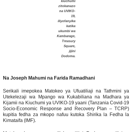
kiuchumi
zitokanazo
na UVIKO-
19,
iliyofanyika
katika
ukumbi wa
Kambarage,
Treasury
Square,
jijini
Dodoma.
Na Joseph Mahumi na Farida Ramadhani
Serikali imepokea Matokeo ya Ufuatiliaji na Tathmini ya
Utekelezaji wa Mpango wa Kukabiliana na Madhara ya
Kijamii na Kiuchumi ya UVIKO-19 yaani (Tanzania Covid-19
Socio-Economic Response and Recovery Plan – TCRP)
kupitia fedha za mkopo nafuu kutoka Shirika la Fedha la
Kimataifa (IMF).