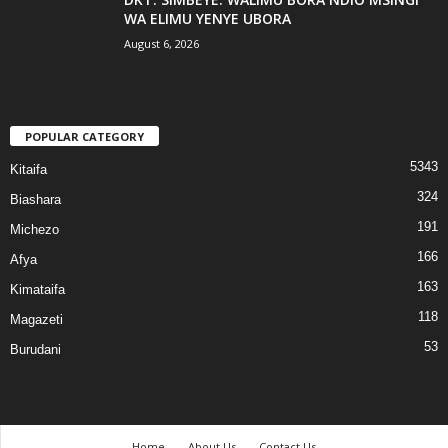
WA ELIMU YENYE UBORA
August 6, 2026
POPULAR CATEGORY
5343
Kitaifa
324
Biashara
191
Michezo
166
Afya
163
Kimataifa
118
Magazeti
53
Burudani
Home
About Us
Contact Us