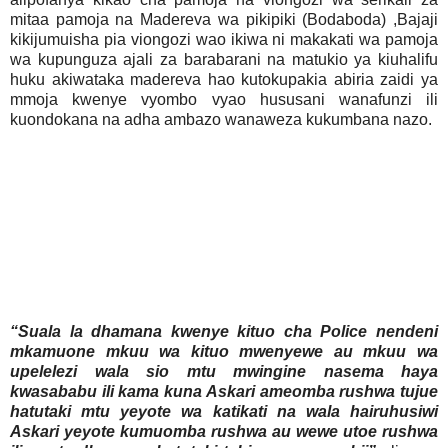
mitaa pamoja na Madereva wa pikipiki (Bodaboda) ,Bajaji
kikijumuisha pia viongozi wao ikiwa ni makakati wa pamoja
wa kupunguza ajali za barabarani na matukio ya kiuhalifu
huku akiwataka madereva hao kutokupakia abiria zaidi ya
mmoja kwenye vyombo vyao hususani wanafunzi ili
kuondokana na adha ambazo wanaweza kukumbana nazo.
“Suala la dhamana kwenye kituo cha Police nendeni
mkamuone mkuu wa kituo mwenyewe au mkuu wa
upelelezi wala sio mtu mwingine nasema haya
kwasababu ili kama kuna Askari ameomba rushwa tujue
hatutaki mtu yeyote wa katikati na wala hairuhusiwi
Askari yeyote kumuomba rushwa au wewe utoe rushwa