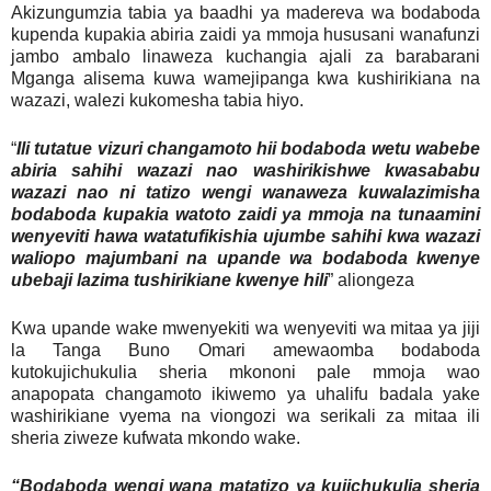
Akizungumzia tabia ya baadhi ya madereva wa bodaboda
kupenda kupakia abiria zaidi ya mmoja hususani wanafunzi
jambo ambalo linaweza kuchangia ajali za barabarani
Mganga alisema kuwa wamejipanga kwa kushirikiana na
wazazi, walezi kukomesha tabia hiyo.
“
Ili tutatue vizuri changamoto hii bodaboda wetu wabebe
abiria sahihi wazazi nao washirikishwe kwasababu
wazazi nao ni tatizo wengi wanaweza kuwalazimisha
bodaboda kupakia watoto zaidi ya mmoja na tunaamini
wenyeviti hawa watatufikishia ujumbe sahihi kwa wazazi
waliopo majumbani na upande wa bodaboda kwenye
ubebaji lazima tushirikiane kwenye hili
” aliongeza
Kwa upande wake mwenyekiti wa wenyeviti wa mitaa ya jiji
la Tanga Buno Omari amewaomba bodaboda
kutokujichukulia sheria mkononi pale mmoja wao
anapopata changamoto ikiwemo ya uhalifu badala yake
washirikiane vyema na viongozi wa serikali za mitaa ili
sheria ziweze kufwata mkondo wake.
“Bodaboda wengi wana matatizo ya kujichukulia sheria