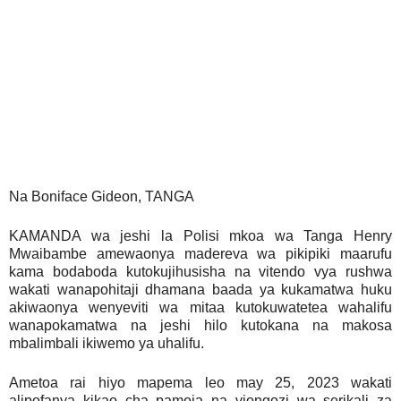
Na Boniface Gideon, TANGA
KAMANDA wa jeshi la Polisi mkoa wa Tanga Henry
Mwaibambe amewaonya madereva wa pikipiki maarufu
kama bodaboda kutokujihusisha na vitendo vya rushwa
wakati wanapohitaji dhamana baada ya kukamatwa huku
akiwaonya wenyeviti wa mitaa kutokuwatetea wahalifu
wanapokamatwa na jeshi hilo kutokana na makosa
mbalimbali ikiwemo ya uhalifu.
Ametoa rai hiyo mapema leo may 25, 2023 wakati
alipofanya kikao cha pamoja na viongozi wa serikali za