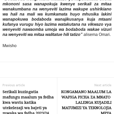
mkononi sasa wanapokuja kwenye serikali za mitaa
wanakumbana na wenyeviti lazima wakupe ushirikiano
wa hali na mali wa kumkamata huyo mhusika lakini
wanapokuwa bodaboda wanajikusanya kuja mtaani
kufanya vurugu hiyo lazima watakutana na vikwazo vya
wenyeviti nawaomba umoja wa bodaboda wakae vizuri
na wenyeviti wa mitaa walitatue hili tatizo”
alisema Omari.
Mwisho
Share
Previous article
Next article
Serikali kuzingatia
KONGAMANO MAALUM LA
mafungu maalum ya fedha
WAPIGA PICHA ZA MNATO
kwa waviu katika
LALENGA KUJADILI
utekelezaji wa bajeti ya
MATUMIZI YA TEKNOLOJIA
mwaka wa fedha 2023/24
MPYA