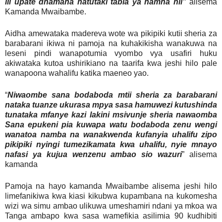
ili upate dhamana hatutaki tabia ya namna hii”
alisema
Kamanda Mwaibambe.
Aidha amewataka madereva wote wa pikipiki kutii sheria za
barabarani ikiwa ni pamoja na kuhakikisha wanakuwa na
leseni pindi wanapotumia vyombo vya usafiri huku
akiwataka kutoa ushirikiano na taarifa kwa jeshi hilo pale
wanapoona wahalifu katika maeneo yao.
“
Niwaombe sana bodaboda mtii sheria za barabarani
nataka tuanze ukurasa mpya sasa hamuwezi kutushinda
tunataka mfanye kazi lakini msivunje sheria nawaomba
Sana epukeni pia kuwapa watu bodaboda zenu wengi
wanatoa namba na wanakwenda kufanyia uhalifu zipo
pikipiki nyingi tumezikamata kwa uhalifu, nyie mnayo
nafasi ya kujua wenzenu ambao sio wazuri
” alisema
kamanda
Pamoja na hayo kamanda Mwaibambe alisema jeshi hilo
limefanikiwa kwa kiasi kikubwa kupambana na kukomesha
wizi wa simu ambao ulikuwa umeshamiri ndani ya mkoa wa
Tanga ambapo kwa sasa wamefikia asilimia 90 kudhibiti