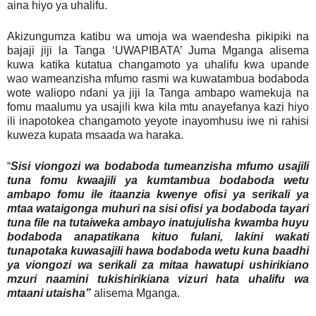
aina hiyo ya uhalifu.
Akizungumza katibu wa umoja wa waendesha pikipiki na
bajaji jiji la Tanga ‘UWAPIBATA’ Juma Mganga alisema
kuwa katika kutatua changamoto ya uhalifu kwa upande
wao wameanzisha mfumo rasmi wa kuwatambua bodaboda
wote waliopo ndani ya jiji la Tanga ambapo wamekuja na
fomu maalumu ya usajili kwa kila mtu anayefanya kazi hiyo
ili inapotokea changamoto yeyote inayomhusu iwe ni rahisi
kuweza kupata msaada wa haraka.
“
Sisi viongozi wa bodaboda tumeanzisha mfumo usajili
tuna fomu kwaajili ya kumtambua bodaboda wetu
ambapo fomu ile itaanzia kwenye ofisi ya serikali ya
mtaa wataigonga muhuri na sisi ofisi ya bodaboda tayari
tuna file na tutaiweka ambayo inatujulisha kwamba huyu
bodaboda anapatikana kituo fulani, lakini wakati
tunapotaka kuwasajili hawa bodaboda wetu kuna baadhi
ya viongozi wa serikali za mitaa hawatupi ushirikiano
mzuri naamini tukishirikiana vizuri hata uhalifu wa
mtaani utaisha”
alisema Mganga.