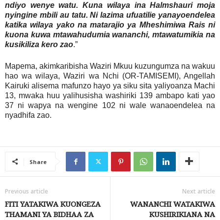
ndiyo wenye watu. Kuna wilaya ina Halmshauri moja
nyingine mbili au tatu. Ni lazima ufuatilie yanayoendelea
katika wilaya yako na matarajio ya Mheshimiwa Rais ni
kuona kuwa mtawahudumia wananchi, mtawatumikia na
kusikiliza kero zao
.”
Mapema, akimkaribisha Waziri Mkuu kuzungumza na wakuu
hao wa wilaya, Waziri wa Nchi (OR-TAMISEMI), Angellah
Kairuki alisema mafunzo hayo ya siku sita yaliyoanza Machi
13, mwaka huu yalihusisha washiriki 139 ambapo kati yao
37 ni wapya na wengine 102 ni wale wanaoendelea na
nyadhifa zao.
Share
Previous article
Next article
FITI YATAKIWA KUONGEZA
WANANCHI WATAKIWA
THAMANI YA BIDHAA ZA
KUSHIRIKIANA NA