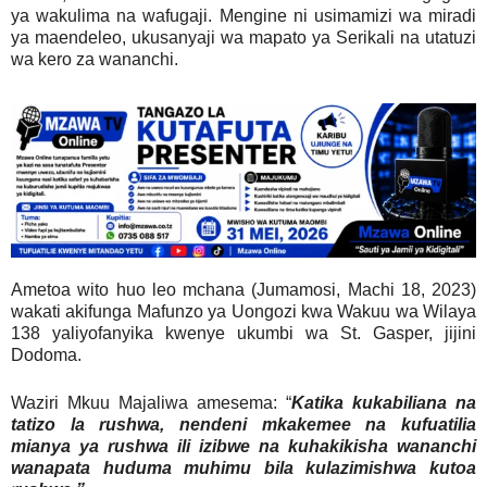
ya wakulima na wafugaji. Mengine ni usimamizi wa miradi
ya maendeleo, ukusanyaji wa mapato ya Serikali na utatuzi
wa kero za wananchi.
Ametoa wito huo leo mchana (Jumamosi, Machi 18, 2023)
wakati akifunga Mafunzo ya Uongozi kwa Wakuu wa Wilaya
138 yaliyofanyika kwenye ukumbi wa St. Gasper, jijini
Dodoma.
Waziri Mkuu Majaliwa amesema: “
Katika kukabiliana na
tatizo la rushwa, nendeni mkakemee na kufuatilia
mianya ya rushwa ili izibwe na kuhakikisha wananchi
wanapata huduma muhimu bila kulazimishwa kutoa