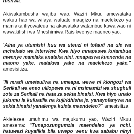
rushwa.”
Akiwakumbusha wajibu wao, Waziri Mkuu amewataka
wakuu hao wa wilaya wafuate maagizo na maelekezo ya
mamlaka iliyowateua na akawataka watambue kuwa wao ni
wawakilishi wa Mheshimiwa Rais kwenye maeneo yao.
“
Aina ya utumishi huu wa uteuzi ni tofauti na ule wa
mchakato wa interview. Kwa hiyo mnapaswa kutambua
mwenye mamlaka anataka nini, mnapaswa kuenenda na
maono yake, matakwa yake na maelekezo yake,”
amesisitiza.
“
Ili mradi umeteuliwa na umeapa, wewe ni kiongozi wa
Serikali wa eneo ulilopewa na ni msimamizi wa shughuli
zote za Serikali na hata za sekta binafsi. Kwa hiyo unalo
jukumu la kufuatilia na kujiridhisha je, yanayofanywa na
sekta binafsi yanalenga kuleta maendeleo?”
amesisitiza.
Akielezea umuhimu wa majukumu yao, Waziri Mkuu
amesema: “
Tunapozungumzia maendeleo ya nchi,
hatuwezi kuyafikia bila uwepo wenu kwa sababu ninyi