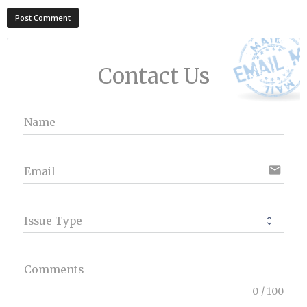
Contact Us
Name
email
Email
Issue Type
Comments
0
/
100