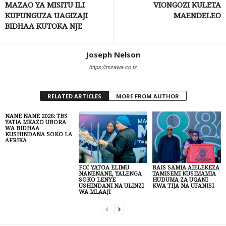
MAZAO YA MISITU ILI
VIONGOZI KULETA
KUPUNGUZA UAGIZAJI
MAENDELEO
BIDHAA KUTOKA NJE
Joseph Nelson
https://mzawa.co.tz
RELATED ARTICLES
MORE FROM AUTHOR
NANE NANE 2026: TBS
YATIA MKAZO UBORA
WA BIDHAA
KUSHINDANA SOKO LA
AFRIKA
FCC YATOA ELIMU
RAIS SAMIA AIELEKEZA
NANENANE, YALENGA
TAMISEMI KUSIMAMIA
SOKO LENYE
HUDUMA ZA UGANI
USHINDANI NA ULINZI
KWA TIJA NA UFANISI
WA MLAAJI