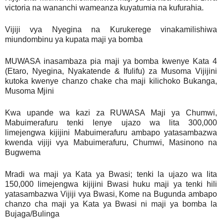
victoria na wananchi wameanza kuyatumia na kufurahia.
Vijiji vya Nyegina na Kurukerege vinakamilishiwa
miundombinu ya kupata maji ya bomba
MUWASA inasambaza pia maji ya bomba kwenye Kata 4
(Etaro, Nyegina, Nyakatende & Ifulifu) za Musoma Vijijini
kutoka kwenye chanzo chake cha maji kilichoko Bukanga,
Musoma Mjini
Kwa upande wa kazi za RUWASA Maji ya Chumwi,
Mabuimerafuru tenki lenye ujazo wa lita 300,000
limejengwa kijijini Mabuimerafuru ambapo yatasambazwa
kwenda vijiji vya Mabuimerafuru, Chumwi, Masinono na
Bugwema
Mradi wa maji ya Kata ya Bwasi; tenki la ujazo wa lita
150,000 limejengwa kijijini Bwasi huku maji ya tenki hili
yatasambazwa Vijiji vya Bwasi, Kome na Bugunda ambapo
chanzo cha maji ya Kata ya Bwasi ni maji ya bomba la
Bujaga/Bulinga