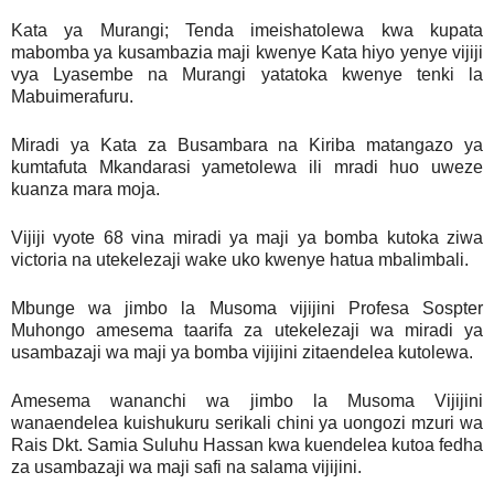
Kata ya Murangi; Tenda imeishatolewa kwa kupata
mabomba ya kusambazia maji kwenye Kata hiyo yenye vijiji
vya Lyasembe na Murangi yatatoka kwenye tenki la
Mabuimerafuru.
Miradi ya Kata za Busambara na Kiriba matangazo ya
kumtafuta Mkandarasi yametolewa ili mradi huo uweze
kuanza mara moja.
Vijiji vyote 68 vina miradi ya maji ya bomba kutoka ziwa
victoria na utekelezaji wake uko kwenye hatua mbalimbali.
Mbunge wa jimbo la Musoma vijijini Profesa Sospter
Muhongo amesema taarifa za utekelezaji wa miradi ya
usambazaji wa maji ya bomba vijijini zitaendelea kutolewa.
Amesema wananchi wa jimbo la Musoma Vijijini
wanaendelea kuishukuru serikali chini ya uongozi mzuri wa
Rais Dkt. Samia Suluhu Hassan kwa kuendelea kutoa fedha
za usambazaji wa maji safi na salama vijijini.