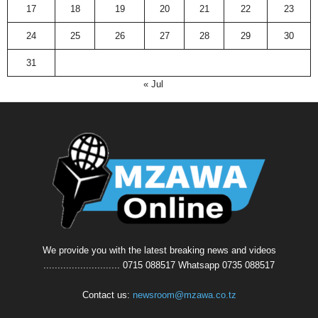
17
18
19
20
21
22
23
24
25
26
27
28
29
30
31
« Jul
We provide you with the latest breaking news and videos
........................... 0715 088517 Whatsapp 0735 088517
Contact us:
newsroom@mzawa.co.tz