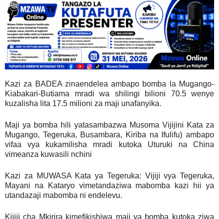
Kazi za BADEA zinaendelea ambapo bomba la Mugango-
Kiabakari-Butiama mradi wa shilingi bilioni 70.5 wenye
kuzalisha lita 17.5 milioni za maji unafanyika.
Maji ya bomba hili yatasambazwa Musoma Vijijini Kata za
Mugango, Tegeruka, Busambara, Kiriba na Ifulifu) ambapo
vifaa vya kukamilisha mradi kutoka Uturuki na China
vimeanza kuwasili nchini
Kazi za MUWASA Kata ya Tegeruka: Vijiji vya Tegeruka,
Mayani na Kataryo vimetandaziwa mabomba kazi hii ya
utandazaji mabomba ni endelevu.
Kijiji cha Mkirira kimefikishiwa maji ya bomba kutoka ziwa