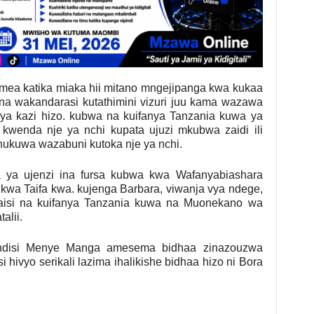
emea katika miaka hii mitano mngejipanga kwa kukaa
a wakandarasi kutathimini vizuri juu kama wazawa
a kazi hizo. kubwa na kuifanya Tanzania kuwa ya
kwenda nje ya nchi kupata ujuzi mkubwa zaidi ili
ukuwa wazabuni kutoka nje ya nchi.
 ya ujenzi ina fursa kubwa kwa Wafanyabiashara
 kwa Taifa kwa. kujenga Barbara, viwanja vya ndege,
zaisi na kuifanya Tanzania kuwa na Muonekano wa
alii.
ndisi Menye Manga amesema bidhaa zinazouzwa
ivyo serikali lazima ihalikishe bidhaa hizo ni Bora