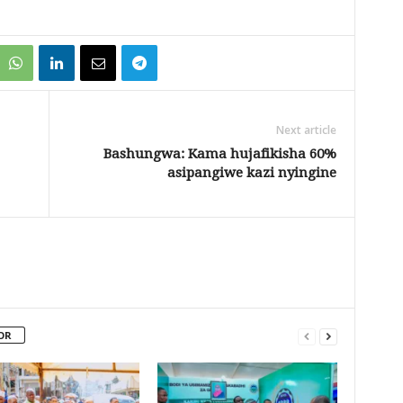
Next article
Bashungwa: Kama hujafikisha 60%
asipangiwe kazi nyingine
OR