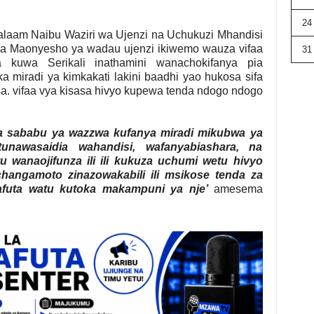
24
alaam Naibu Waziri wa Ujenzi na Uchukuzi Mhandisi
ua Maonyesho ya wadau ujenzi ikiwemo wauza vifaa
31
 kuwa Serikali inathamini wanachokifanya pia
miradi ya kimkakati lakini baadhi yao hukosa sifa
sa. vifaa vya kisasa hivyo kupewa tenda ndogo ndogo
a sababu ya wazzwa kufanya miradi mikubwa ya
tunawasaidia wahandisi, wafanyabiashara, na
u wanaojifunza ili ili kukuza uchumi wetu hivyo
changamoto zinazowakabili ili msikose tenda za
tafuta watu kutoka makampuni ya nje’
amesema