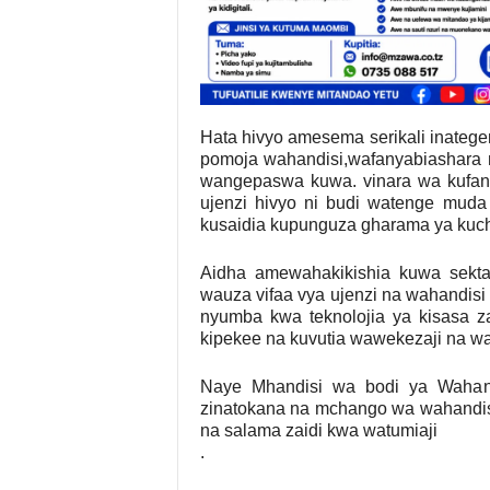
Hata hivyo amesema serikali inateg
pomoja wahandisi,wafanyabiashara n
wangepaswa kuwa. vinara wa kufany
ujenzi hivyo ni budi watenge muda 
kusaidia kupunguza gharama ya kuch
Aidha amewahakikishia kuwa sekta
wauza vifaa vya ujenzi na wahandisi
nyumba kwa teknolojia ya kisasa 
kipekee na kuvutia wawekezaji na wat
Naye Mhandisi wa bodi ya Waha
zinatokana na mchango wa wahandisi h
na salama zaidi kwa watumiaji
.