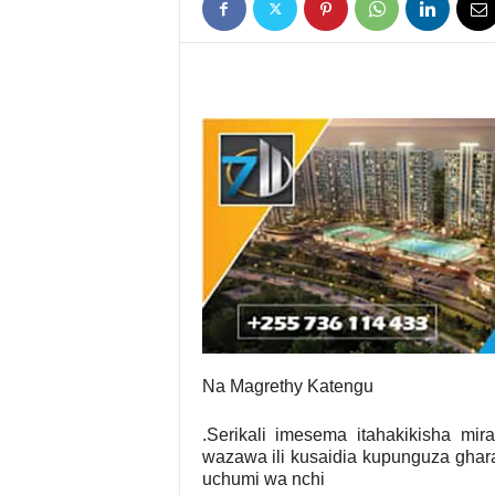
Na Magrethy Katengu
.Serikali imesema itahakikisha mir
wazawa ili kusaidia kupunguza ghar
uchumi wa nchi