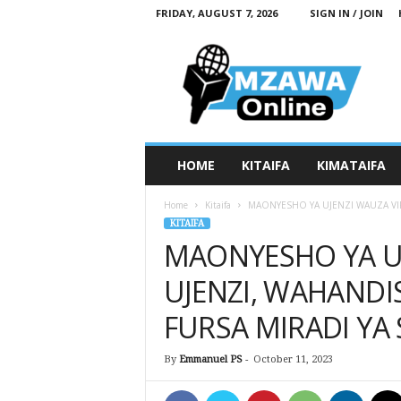
FRIDAY, AUGUST 7, 2026
SIGN IN / JOIN
M
z
a
w
a
O
n
HOME
KITAIFA
KIMATAIFA
l
i
Home
Kitaifa
MAONYESHO YA UJENZI WAUZA VIF
n
KITAIFA
e
MAONYESHO YA UJ
UJENZI, WAHAND
FURSA MIRADI YA 
By
Emmanuel PS
-
October 11, 2023