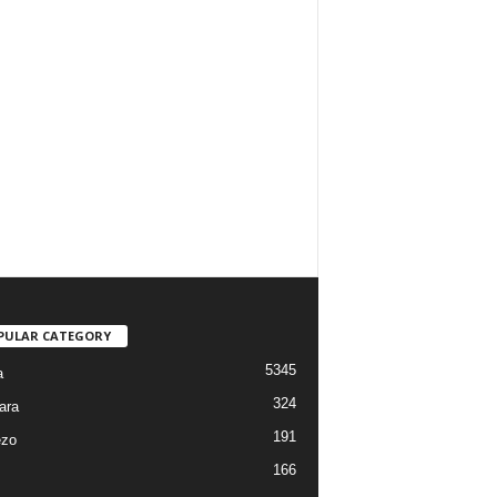
PULAR CATEGORY
5345
a
324
ara
191
ezo
166