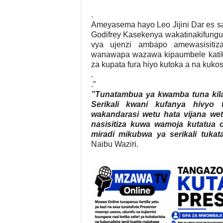
.
Ameyasema hayo Leo Jijini Dar es s
Godifrey Kasekenya wakatinakifung
vya ujenzi ambapo amewasisitiza
wanawapa wazawa kipaumbele katika 
za kupata fura hiyo kutoka a na kuko
.
.”
”Tunatambua ya kwamba tuna kil
Serikali kwani kufanya hivyo 
wakandarasi wetu hata vijana wet
nasisitiza kuwa wamoja kutatua 
miradi mikubwa ya serikali tuka
Naibu Waziri.