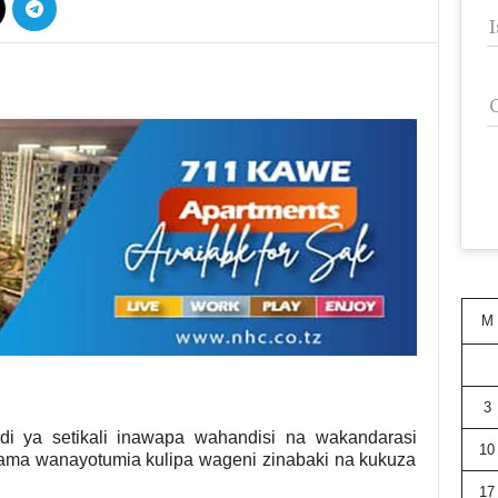
M
3
adi ya setikali inawapa wahandisi na wakandarasi
10
ama wanayotumia kulipa wageni zinabaki na kukuza
17