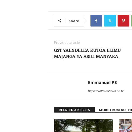
Share
Previous article
GST YAENDELEA KUTOA ELIMU
MAJANGA YA ASILI MANYARA
Emmanuel PS
https://www.mzawa.co.tz
RELATED ARTICLES
MORE FROM AUTH