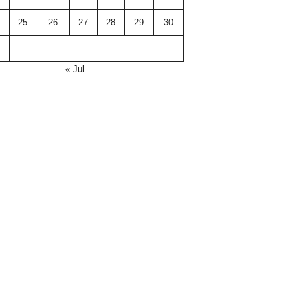
25
26
27
28
29
30
« Jul