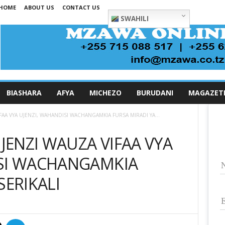
HOME
ABOUT US
CONTACT US
SWAHILI
BIASHARA
AFYA
MICHEZO
BURUDANI
MAGAZET
AA VYA UJENZI, WAHANDISI WACHANGAMKIA FURSA MIRADI YA...
ENZI WAUZA VIFAA VYA
ISI WACHANGAMKIA
SERIKALI