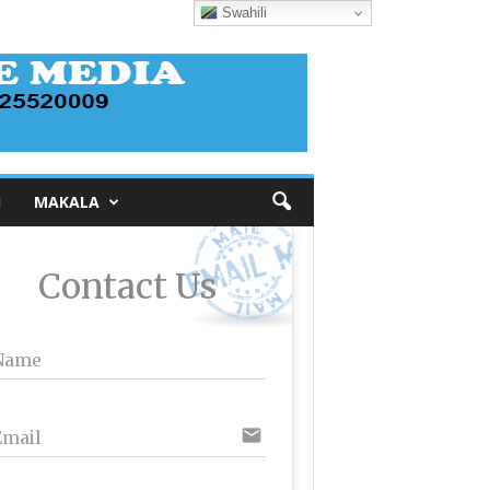
Swahili
I
MAKALA
Contact Us
Name
email
Email