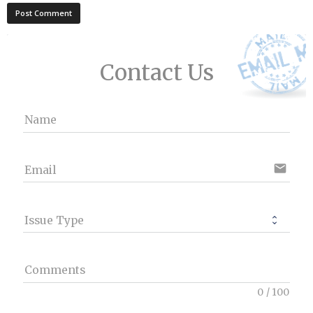
Contact Us
Name
email
Email
Issue Type
Comments
0
/
100