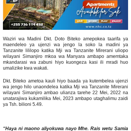
Waziri wa Madini Dkt. Doto Biteko amepokea taarifa ya
maendeleo ya ujenzi wa jengo la soko la madini ya
Tanzanite lililopo katika Mji wa Tanzanite Mirerani uliopo
wilayani Simanjiro mkoa wa Manyara ambapo amemtaka
mkandarasi wa zabuni hiyo kuongeza kasi ili mradi huo
umalizike kwa wakati.
Dkt. Biteko ametoa kauli hiyo baada ya kutembelea ujenzi
wa jengo hilo unaondelea katika Mji wa Tanzanite Mirerani
wilayani Simanjiro ambao ulianza tarehe 22 Mei, 2022 na
unatarajiwa kukamilika Mei, 2023 ambapo utaghalimu zaidi
ya Tsh. bilioni 5.49.
“Haya ni maono aliyokuwa nayo Mhe. Rais wetu Samia