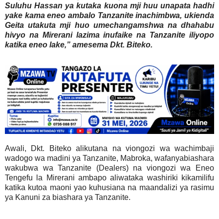
Suluhu Hassan ya kutaka kuona mji huu unapata hadhi
yake kama eneo ambalo Tanzanite inachimbwa, ukienda
Geita utakuta mji huo umechangamshwa na dhahabu
hivyo na Mirerani lazima inufaike na Tanzanite iliyopo
katika eneo lake,” amesema Dkt. Biteko.
Awali, Dkt. Biteko alikutana na viongozi wa wachimbaji
wadogo wa madini ya Tanzanite, Mabroka, wafanyabiashara
wakubwa wa Tanzanite (Dealers) na viongozi wa Eneo
Tengefu la Mirerani ambapo aliwataka washiriki kikamilifu
katika kutoa maoni yao kuhusiana na maandalizi ya rasimu
ya Kanuni za biashara ya Tanzanite.