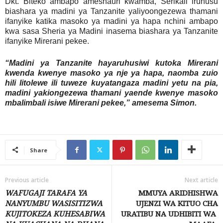
Dkt. Biteko ambapo ameshauri kwamba, Serikali iruhusu
biashara ya madini ya Tanzanite yaliyoongezewa thamani
ifanyike katika masoko ya madini ya hapa nchini ambapo
kwa sasa Sheria ya Madini inasema biashara ya Tanzanite
ifanyike Mirerani pekee.
“Madini ya Tanzanite hayaruhusiwi kutoka Mirerani
kwenda kwenye masoko ya nje ya hapa, naomba zuio
hili litolewe ili tuweze kuyatangaza madini yetu na pia,
madini yakiongezewa thamani yaende kwenye masoko
mbalimbali isiwe Mirerani pekee,” amesema Simon.
Share
Previous article
Next article
WAFUGAJI TARAFA YA
MMUYA ARIDHISHWA
NANYUMBU WASISITIZWA
UJENZI WA KITUO CHA
KUJITOKEZA KUHESABIWA
URATIBU NA UDHIBITI WA