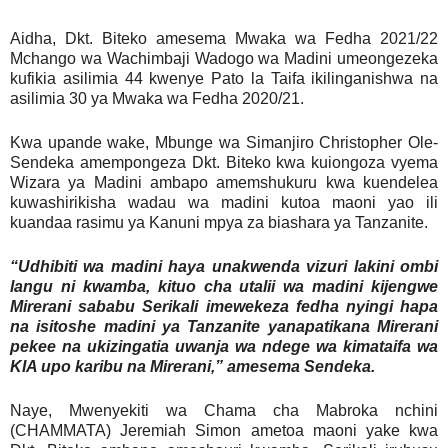
Aidha, Dkt. Biteko amesema Mwaka wa Fedha 2021/22
Mchango wa Wachimbaji Wadogo wa Madini umeongezeka
kufikia asilimia 44 kwenye Pato la Taifa ikilinganishwa na
asilimia 30 ya Mwaka wa Fedha 2020/21.
Kwa upande wake, Mbunge wa Simanjiro Christopher Ole-
Sendeka amempongeza Dkt. Biteko kwa kuiongoza vyema
Wizara ya Madini ambapo amemshukuru kwa kuendelea
kuwashirikisha wadau wa madini kutoa maoni yao ili
kuandaa rasimu ya Kanuni mpya za biashara ya Tanzanite.
“Udhibiti wa madini haya unakwenda vizuri lakini ombi
langu ni kwamba, kituo cha utalii wa madini kijengwe
Mirerani sababu Serikali imewekeza fedha nyingi hapa
na isitoshe madini ya Tanzanite yanapatikana Mirerani
pekee na ukizingatia uwanja wa ndege wa kimataifa wa
KIA upo karibu na Mirerani,” amesema Sendeka.
Naye, Mwenyekiti wa Chama cha Mabroka nchini
(CHAMMATA) Jeremiah Simon ametoa maoni yake kwa