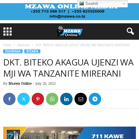
Swahili
Home
Biashara
DKT. BITEKO AKAGUA UJENZI WA MJI WA TANZANITE MIRERANI
BIASHARA
KITAIFA
DKT. BITEKO AKAGUA UJENZI WA
MJI WA TANZANITE MIRERANI
By
Mzawa Online
-
July 26, 2022