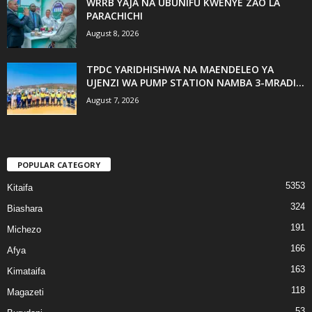
WRRB YAJA NA UBUNIFU KWENYE ZAO LA
PARACHICHI
August 8, 2026
TPDC YARIDHISHWA NA MAENDELEO YA
UJENZI WA PUMP STATION NAMBA 3-MRADI...
August 7, 2026
POPULAR CATEGORY
5353
Kitaifa
324
Biashara
191
Michezo
166
Afya
163
Kimataifa
118
Magazeti
53