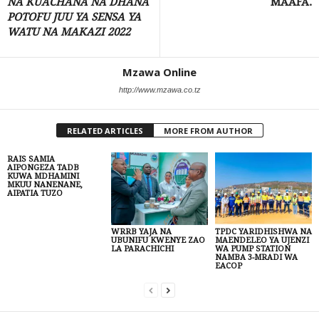
NA KUACHANA NA DHANA
MAAFA.
POTOFU JUU YA SENSA YA
WATU NA MAKAZI 2022
Mzawa Online
http://www.mzawa.co.tz
RELATED ARTICLES
MORE FROM AUTHOR
RAIS SAMIA
AIPONGEZA TADB
KUWA MDHAMINI
MKUU NANENANE,
AIPATIA TUZO
WRRB YAJA NA
TPDC YARIDHISHWA NA
UBUNIFU KWENYE ZAO
MAENDELEO YA UJENZI
LA PARACHICHI
WA PUMP STATION
NAMBA 3-MRADI WA
EACOP