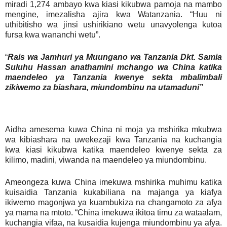
miradi 1,274 ambayo kwa kiasi kikubwa pamoja na mambo
mengine, imezalisha ajira kwa Watanzania. “Huu ni
uthibitisho wa jinsi ushirikiano wetu unavyolenga kutoa
fursa kwa wananchi wetu”.
“
Rais wa Jamhuri ya Muungano wa Tanzania Dkt. Samia
Suluhu Hassan anathamini mchango wa China katika
maendeleo ya Tanzania kwenye sekta mbalimbali
zikiwemo za biashara, miundombinu na utamaduni”
Aidha amesema kuwa China ni moja ya mshirika mkubwa
wa kibiashara na uwekezaji kwa Tanzania na kuchangia
kwa kiasi kikubwa katika maendeleo kwenye sekta za
kilimo, madini, viwanda na maendeleo ya miundombinu.
Ameongeza kuwa China imekuwa mshirika muhimu katika
kuisaidia Tanzania kukabiliana na majanga ya kiafya
ikiwemo magonjwa ya kuambukiza na changamoto za afya
ya mama na mtoto. “China imekuwa ikitoa timu za wataalam,
kuchangia vifaa, na kusaidia kujenga miundombinu ya afya.