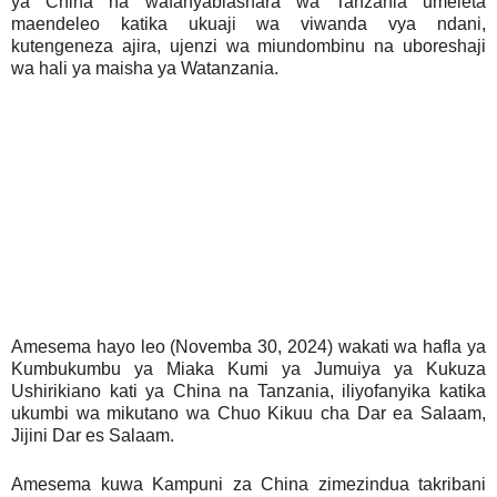
ya China na wafanyabiashara wa Tanzania umeleta
maendeleo katika ukuaji wa viwanda vya ndani,
kutengeneza ajira, ujenzi wa miundombinu na uboreshaji
wa hali ya maisha ya Watanzania.
Amesema hayo leo (Novemba 30, 2024) wakati wa hafla ya
Kumbukumbu ya Miaka Kumi ya Jumuiya ya Kukuza
Ushirikiano kati ya China na Tanzania, iliyofanyika katika
ukumbi wa mikutano wa Chuo Kikuu cha Dar ea Salaam,
Jijini Dar es Salaam.
Amesema kuwa Kampuni za China zimezindua takribani