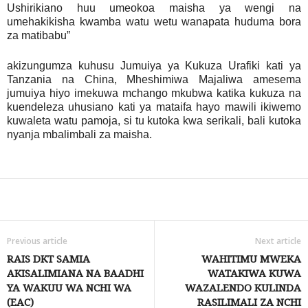
Ushirikiano huu umeokoa maisha ya wengi na
umehakikisha kwamba watu wetu wanapata huduma bora
za matibabu”
akizungumza kuhusu Jumuiya ya Kukuza Urafiki kati ya
Tanzania na China, Mheshimiwa Majaliwa amesema
jumuiya hiyo imekuwa mchango mkubwa katika kukuza na
kuendeleza uhusiano kati ya mataifa hayo mawili ikiwemo
kuwaleta watu pamoja, si tu kutoka kwa serikali, bali kutoka
nyanja mbalimbali za maisha.
Share
Previous article
Next article
RAIS DKT SAMIA
WAHITIMU MWEKA
AKISALIMIANA NA BAADHI
WATAKIWA KUWA
YA WAKUU WA NCHI WA
WAZALENDO KULINDA
(EAC)
RASILIMALI ZA NCHI