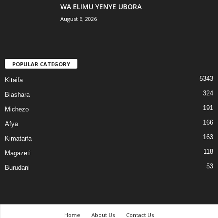
WA ELIMU YENYE UBORA
August 6, 2026
POPULAR CATEGORY
5343
Kitaifa
324
Biashara
191
Michezo
166
Afya
163
Kimataifa
118
Magazeti
53
Burudani
Home
About Us
Contact Us