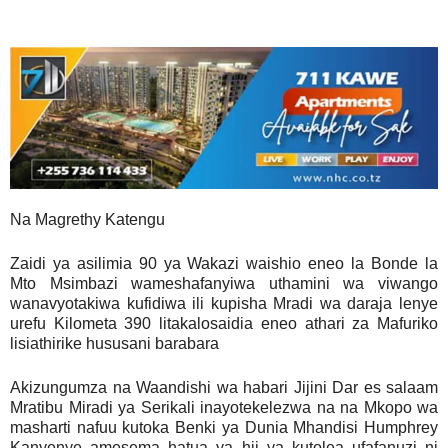
Na Magrethy Katengu
Zaidi ya asilimia 90 ya Wakazi waishio eneo la Bonde la
Mto Msimbazi wameshafanyiwa uthamini wa viwango
wanavyotakiwa kufidiwa ili kupisha Mradi wa daraja lenye
urefu Kilometa 390 litakalosaidia eneo athari za Mafuriko
lisiathirike hususani barabara
Akizungumza na Waandishi wa habari Jijini Dar es salaam
Mratibu Miradi ya Serikali inayotekelezwa na na Mkopo wa
masharti nafuu kutoka Benki ya Dunia Mhandisi Humphrey
Kanyenye amesema hatua ya hii ya kutolea ufafanuzi ni