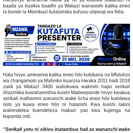
baada ya kusikia baadhi ya Wakazi wanaoishi katika eneo
la bonde la Msimbazi kulalamika kuhusu ulipwaji wa fidia.
Hata hivyo amesema katika eneo hilo kutokana na Mfululizo
wa changamoto ya Mafuriko kuanzia mwaka 2011 hadi 2018
zaidi ya Wakazi 3400 waliokuwa wakiishi hapo serikali
ililazimika kuwahamishia kuishi Mabwepande hivyo kwakua
serikali inathamini wananchi wake licha eneo hilo kutolewa
nots ya kuwa eneo hilo ni hatarishi Kwa kuishi lakini
waliendelea kuendeleza makazi yao kwa kujenga na
kupanda miti.
“Serikali yetu ni sikivu inatambua hali za wananchi wake