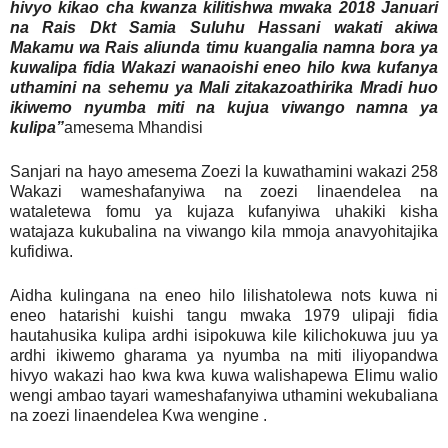
hivyo kikao cha kwanza kilitishwa mwaka 2018 Januari
na Rais Dkt Samia Suluhu Hassani wakati akiwa
Makamu wa Rais aliunda timu kuangalia namna bora ya
kuwalipa fidia Wakazi wanaoishi eneo hilo kwa kufanya
uthamini na sehemu ya Mali zitakazoathirika Mradi huo
ikiwemo nyumba miti na kujua viwango namna ya
kulipa”
amesema Mhandisi
Sanjari na hayo amesema Zoezi la kuwathamini wakazi 258
Wakazi wameshafanyiwa na zoezi linaendelea na
wataletewa fomu ya kujaza kufanyiwa uhakiki kisha
watajaza kukubalina na viwango kila mmoja anavyohitajika
kufidiwa.
Aidha kulingana na eneo hilo lilishatolewa nots kuwa ni
eneo hatarishi kuishi tangu mwaka 1979 ulipaji fidia
hautahusika kulipa ardhi isipokuwa kile kilichokuwa juu ya
ardhi ikiwemo gharama ya nyumba na miti iliyopandwa
hivyo wakazi hao kwa kwa kuwa walishapewa Elimu walio
wengi ambao tayari wameshafanyiwa uthamini wekubaliana
na zoezi linaendelea Kwa wengine .