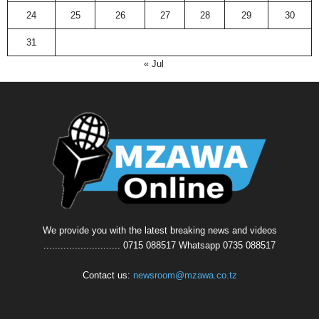
24
25
26
27
28
29
30
31
« Jul
We provide you with the latest breaking news and videos
........................... 0715 088517 Whatsapp 0735 088517
Contact us:
newsroom@mzawa.co.tz