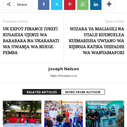
Share
Previous article
Next article
UK EXPOT FINANCE (UKEF)
WIZARA YA MALIASILI NA
KUSAIDIA UJENZI WA
UTALII KUENDELEA
BARABARA NA UKARABATI
KUIMARISHA UWIANO WA
WA UWANJA WA NDEGE
KIJINSIA KATIKA UHIFADHI
PEMBA
WA WANYAMAPORI
Joseph Nelson
https://mzawa.co.tz
RELATED ARTICLES
MORE FROM AUTHOR