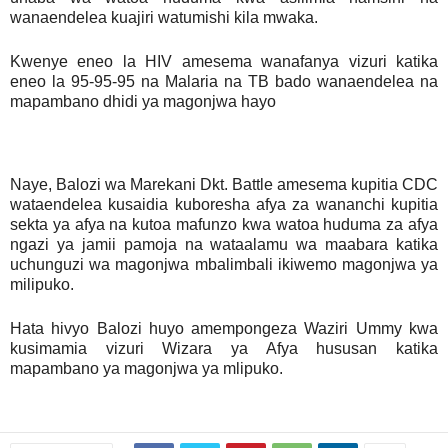
wanaendelea kuajiri watumishi kila mwaka.
Kwenye eneo la HIV amesema wanafanya vizuri katika
eneo la 95-95-95 na Malaria na TB bado wanaendelea na
mapambano dhidi ya magonjwa hayo
Naye, Balozi wa Marekani Dkt. Battle amesema kupitia CDC
wataendelea kusaidia kuboresha afya za wananchi kupitia
sekta ya afya na kutoa mafunzo kwa watoa huduma za afya
ngazi ya jamii pamoja na wataalamu wa maabara katika
uchunguzi wa magonjwa mbalimbali ikiwemo magonjwa ya
milipuko.
Hata hivyo Balozi huyo amempongeza Waziri Ummy kwa
kusimamia vizuri Wizara ya Afya hususan katika
mapambano ya magonjwa ya mlipuko.