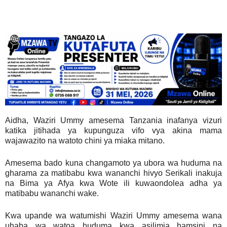
Aidha, Waziri Ummy amesema Tanzania inafanya vizuri
katika jitihada ya kupunguza vifo vya akina mama
wajawazito na watoto chini ya miaka mitano.
Amesema bado kuna changamoto ya ubora wa huduma na
gharama za matibabu kwa wananchi hivyo Serikali inakuja
na Bima ya Afya kwa Wote ili kuwaondolea adha ya
matibabu wananchi wake.
Kwa upande wa watumishi Waziri Ummy amesema wana
uhaba wa watoa huduma kwa asilimia hamsini na