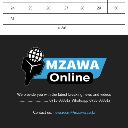
24
25
26
27
28
29
30
31
« Jul
We provide you with the latest breaking news and videos
........................... 0715 088517 Whatsapp 0735 088517
Contact us:
newsroom@mzawa.co.tz