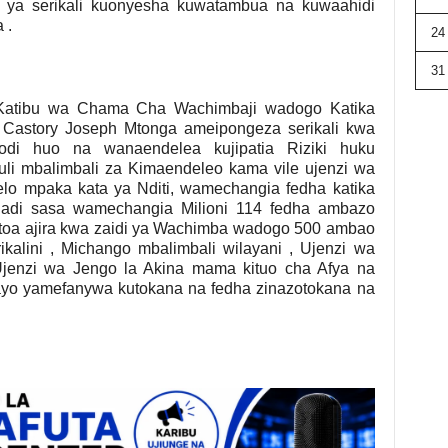
 ya serikali kuonyesha kuwatambua na kuwaahidi
 .
24
31
Katibu wa Chama Cha Wachimbaji wadogo Katika
Castory Joseph Mtonga ameipongeza serikali kwa
di huo na wanaendelea kujipatia Riziki huku
li mbalimbali za Kimaendeleo kama vile ujenzi wa
lo mpaka kata ya Nditi, wamechangia fedha katika
 hadi sasa wamechangia Milioni 114 fedha ambazo
toa ajira kwa zaidi ya Wachimba wadogo 500 ambao
kalini , Michango mbalimbali wilayani , Ujenzi wa
jenzi wa Jengo la Akina mama kituo cha Afya na
o yamefanywa kutokana na fedha zinazotokana na