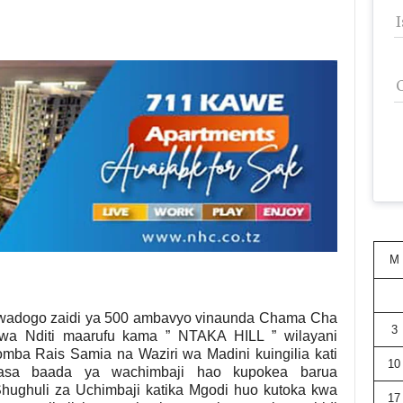
M
 wadogo zaidi ya 500 ambavyo vinaunda Chama Cha
3
wa Nditi maarufu kama ” NTAKA HILL ” wilayani
a Rais Samia na Waziri wa Madini kuingilia kati
10
 sasa baada ya wachimbaji hao kupokea barua
hughuli za Uchimbaji katika Mgodi huo kutoka kwa
17