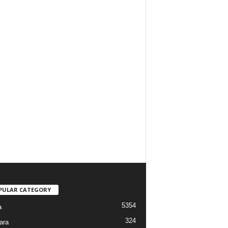
PULAR CATEGORY
5354
a
324
ara