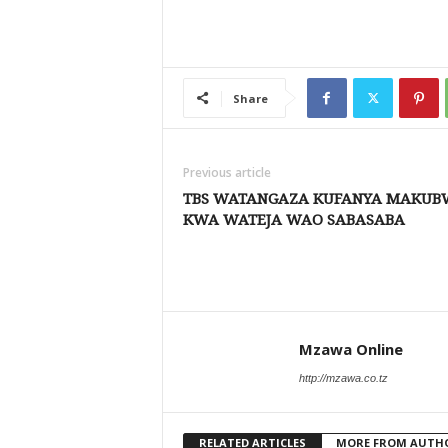
Share
Previous article
TBS WATANGAZA KUFANYA MAKUB
KWA WATEJA WAO SABASABA
Mzawa Online
http://mzawa.co.tz
RELATED ARTICLES
MORE FROM AUTH