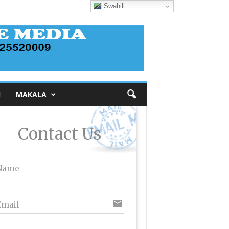
Swahili
I
MAKALA
Contact Us
Name
email
Email