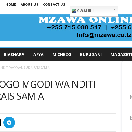
N
HOME
ABOUT US
CONTACT US
SWAHILI
BIASHARA
AFYA
MICHEZO
BURUDANI
MAGAZET
NDITI WAMWANGUKIA RAIS SAMIA
OGO MGODI WA NDITI
IS SAMIA