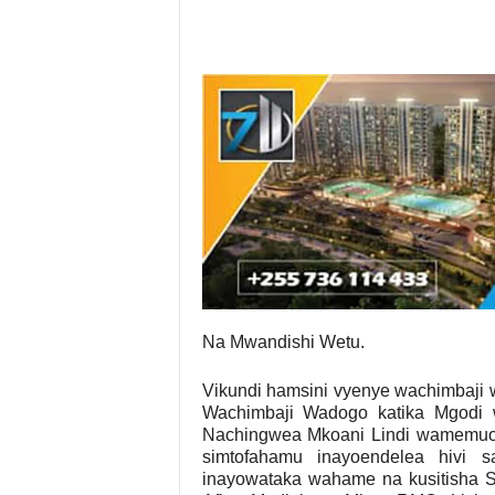
Na Mwandishi Wetu.
Vikundi hamsini vyenye wachimbaji
Wachimbaji Wadogo katika Mgodi 
Nachingwea Mkoani Lindi wamemuomb
simtofahamu inayoendelea hivi
inayowataka wahame na kusitisha S