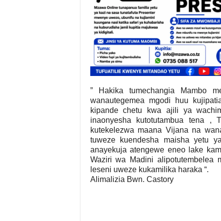
” Hakika tumechangia Mambo me
wanautegemea mgodi huu kujipati
kipande chetu kwa ajili ya wachim
inaonyesha kutotutambua tena ,
kutekelezwa maana Vijana na wan
tuweze kuendesha maisha yetu ya
anayekuja atengewe eneo lake kama 
Waziri wa Madini alipotutembelea
leseni uweze kukamilika haraka “.
Alimalizia Bwn. Castory