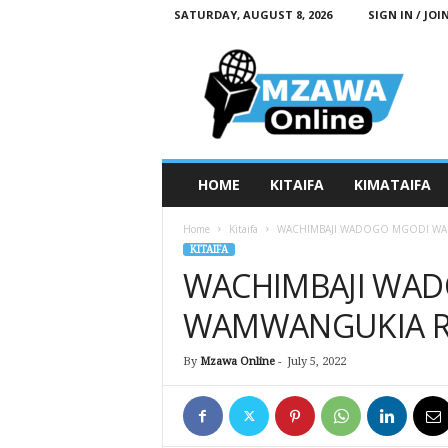
SATURDAY, AUGUST 8, 2026
SIGN IN / JOI
M
z
a
w
a
O
n
HOME
KITAIFA
KIMATAIFA
l
i
Home
Kitaifa
WACHIMBAJI WADOGO MGODI WA 
n
KITAIFA
e
WACHIMBAJI WAD
WAMWANGUKIA RA
By
Mzawa Online
-
July 5, 2022