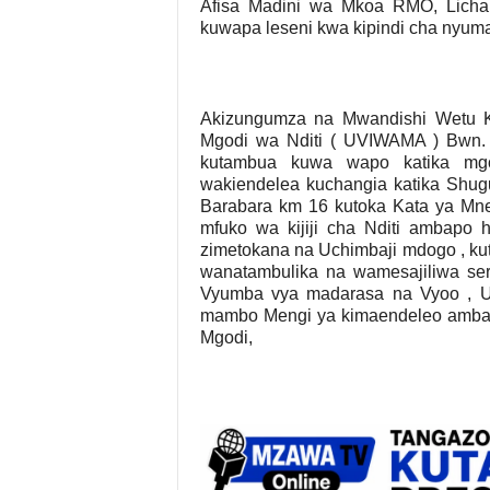
Afisa Madini wa Mkoa RMO, Licha
kuwapa leseni kwa kipindi cha nyuma
Akizungumza na Mwandishi Wetu 
Mgodi wa Nditi ( UVIWAMA ) Bwn. 
kutambua kuwa wapo katika mgo
wakiendelea kuchangia katika Shugu
Barabara km 16 kutoka Kata ya Mne
mfuko wa kijiji cha Nditi ambapo
zimetokana na Uchimbaji mdogo , ku
wanatambulika na wamesajiliwa seri
Vyumba vya madarasa na Vyoo , U
mambo Mengi ya kimaendeleo ambay
Mgodi,