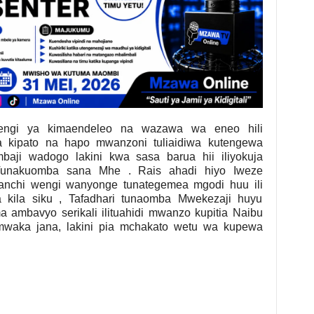
ngi ya kimaendeleo na wazawa wa eneo hili
a kipato na hapo mwanzoni tuliaidiwa kutengewa
baji wadogo lakini kwa sasa barua hii iliyokuja
 Tunakuomba sana Mhe . Rais ahadi hiyo Iweze
anchi wengi wanyonge tunategemea mgodi huu ili
 kila siku , Tafadhari tunaomba Mwekezaji huyu
ambavyo serikali ilituahidi mwanzo kupitia Naibu
 mwaka jana, lakini pia mchakato wetu wa kupewa