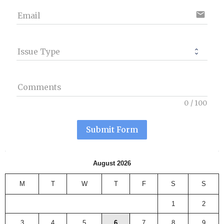
email
Email
Issue Type
Comments
0
/
100
Submit Form
August 2026
M
T
W
T
F
S
S
1
2
3
4
5
6
7
8
9