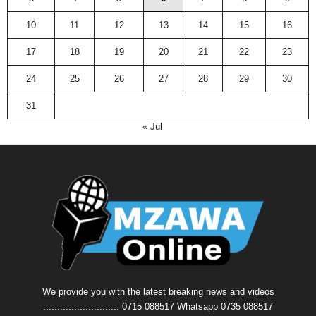
10
11
12
13
14
15
16
17
18
19
20
21
22
23
24
25
26
27
28
29
30
31
« Jul
We provide you with the latest breaking news and videos
........................... 0715 088517 Whatsapp 0735 088517