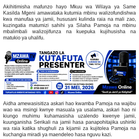
Akihitimisha mafunzo hayo Mkuu wa Wilaya ya Same
Kasilda Mgeni amawataka kutumia mbinu walizofundishwa
kwa manufaa ya jamii, hususani kulinda raia na mali zao,
kuzingatia matumizi sahihi ya Silaha Pamoja na mbinu
mbalimbali walizojifunza na kuepuka kujihusisha na
matukio ya uhalifu.
Aidha amewasisitiza askari hao kwamba Pamoja na wajibu
wao wa msingi kwnye masuala ya usalama, askari hao ni
kiungo muhimu kuhamasisha uzalendo kwenye jamii,
kuunganisha Serikali na jamii hasa panapohitajika ushiriki
wa raia katika shughuli za kijamii za kujitolea Pamoja na
kuchangia miradi ya maendeleo hasa nguvu kazi.