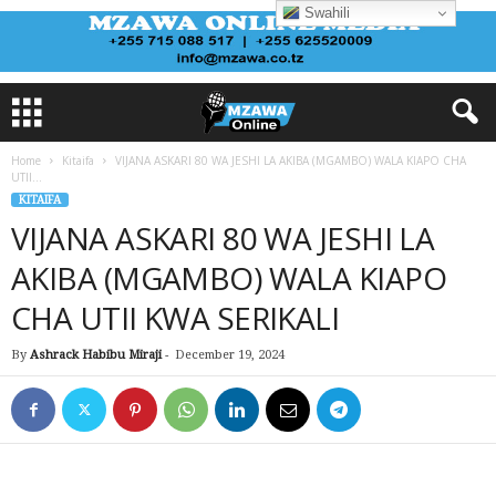
Swahili
Home
Kitaifa
VIJANA ASKARI 80 WA JESHI LA AKIBA (MGAMBO) WALA KIAPO CHA
UTII...
KITAIFA
VIJANA ASKARI 80 WA JESHI LA
AKIBA (MGAMBO) WALA KIAPO
CHA UTII KWA SERIKALI
By
Ashrack Habibu Miraji
-
December 19, 2024