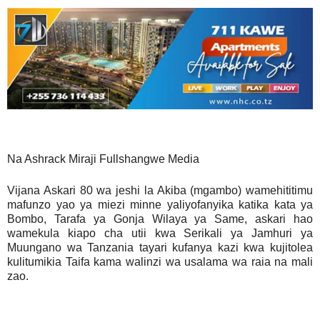
Na Ashrack Miraji Fullshangwe Media
Vijana Askari 80 wa jeshi la Akiba (mgambo) wamehititimu
mafunzo yao ya miezi minne yaliyofanyika katika kata ya
Bombo, Tarafa ya Gonja Wilaya ya Same, askari hao
wamekula kiapo cha utii kwa Serikali ya Jamhuri ya
Muungano wa Tanzania tayari kufanya kazi kwa kujitolea
kulitumikia Taifa kama walinzi wa usalama wa raia na mali
zao.